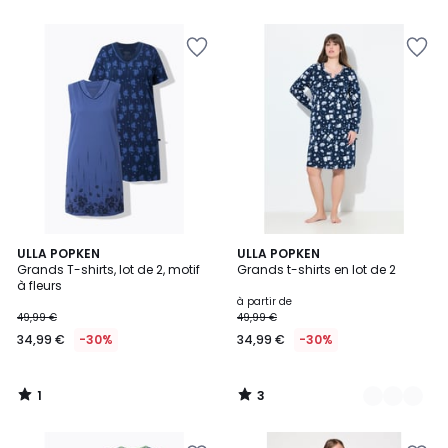
1
3
ULLA POPKEN
2
ULLA POPKEN
/
/
Grands T-shirts, lot de 2, motif
Grands t-shirts en lot de 2
Couleurs
5
5
à fleurs
à partir de
49,99 €
49,99 €
34,99 €
-30%
34,99 €
-30%
1
3
/
/
5
5