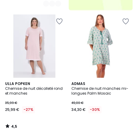
4,5
ULLA POPKEN
ADMAS
/ 5
Chemise de nuit décolleté rond
Chemise de nuit manches mi-
et manches
longues Palm Mosaic
35,99 €
49,00 €
25,99 €
-27%
34,30 €
-30%
4,5
/
5