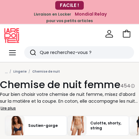
Mondial Relay
Livraison en Locker
pour vos petits articles
EN CE MOMENT
-20% dès 39€*
sur la mode
Voir
mon
La
panie
Redoute
Menu
Rechercher
Derniers
...
articles
Lingerie
Chemise de nuit
Chemise de nuit femme
vus
454
Pour bien choisir votre chemise de nuit femme, misez d’abord
sur la matière et la coupe. En coton, elle accompagne les nuits
du quotidien avec douceur et légèreté. En maille plus chaude,
Lire plus
elle convient quand les températures baissent. Côté forme, la
chemise de nuit courte laisse plus de liberté de mouvement,
Culotte, shorty,
Soutien-gorge
tandis qu’une version longue enveloppe davantage. Selon vos
string
envies, vous pouvez opter pour des bretelles fines, des