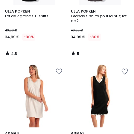
4,5
5
ULLA POPKEN
ULLA POPKEN
/ 5
/
Lot de 2 grands T-shirts
Grands t-shirts pour la nuit, lot
5
de 2
49,99 €
49,99 €
34,99 €
-30%
34,99 €
-30%
4,5
5
/
/
5
5
ADMAS
2
ADMAS