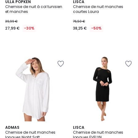
ULLA POPKEN
LISCA
Chemise de nuit à col tunisien
Chemise de nuit manches
et manches
courtes Laura
39,99 €
76,50 €
27,99 €
-30%
38,25 €
-50%
5
ADMAS
LISCA
/
Chemise de nuit manches
Chemise de nuit manches
5
longues Night Soft
longues EVELYN