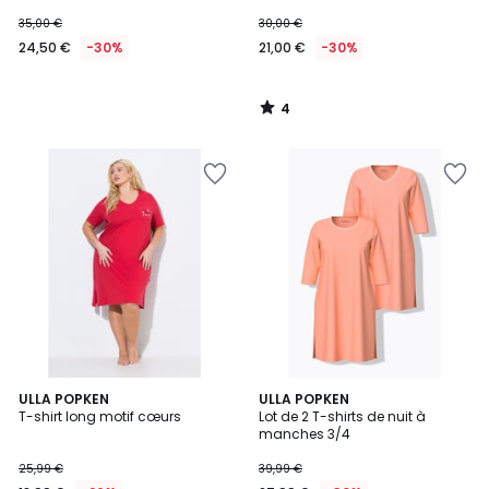
35,00 €
30,00 €
24,50 €
-30%
21,00 €
-30%
4
/
5
5
ULLA POPKEN
ULLA POPKEN
/
T-shirt long motif cœurs
Lot de 2 T-shirts de nuit à
5
manches 3/4
25,99 €
39,99 €