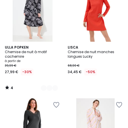
4
2
ULLA POPKEN
LISCA
/
Chemise de nuit à motif
Chemise de nuit manches
Couleurs
5
cachemire
longues Lucky
à partir de
39,99 €
68,90 €
27,99 €
-30%
34,45 €
-50%
4
/
5