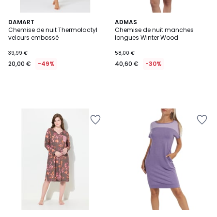
DAMART
ADMAS
Chemise de nuit Thermolactyl
Chemise de nuit manches
velours embossé
longues Winter Wood
39,99 €
58,00 €
20,00 €
-49%
40,60 €
-30%