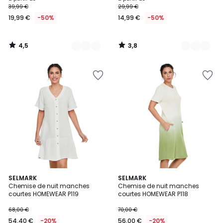
39,99 €
29,99 €
à
19,99 €
-50%
14,99 €
-50%
partir
de
19,99
4,5
3,8
€
/
/
5
5
au
lieu
de
39,99
€
50%
de
réduction
appliquée.
2
SELMARK
2
SELMARK
Chemise de nuit manches
Chemise de nuit manches
Couleurs
Couleurs
courtes HOMEWEAR P119
courtes HOMEWEAR P118
68,00 €
70,00 €
54,40 €
-20%
56,00 €
-20%