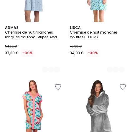
2
ADMAS
2
LISCA
Chemise de nuit manches
Chemise de nuit manches
Couleurs
Couleurs
longues col rond Stripes And
courtes BLOOMY
Stars
54,00 €
49,90 €
37,80 €
-30%
34,93 €
-30%