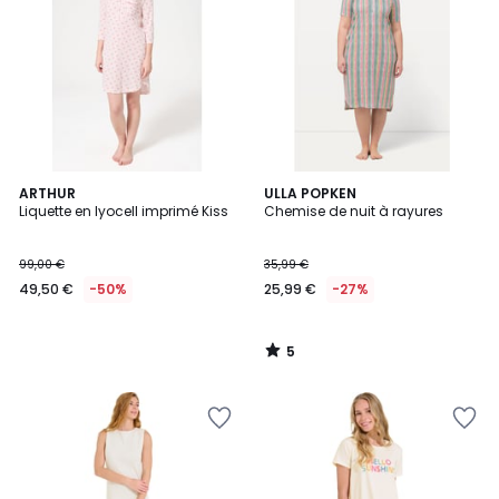
5
ARTHUR
ULLA POPKEN
/
Liquette en lyocell imprimé Kiss
Chemise de nuit à rayures
5
99,00 €
35,99 €
49,50 €
-50%
25,99 €
-27%
5
/
5