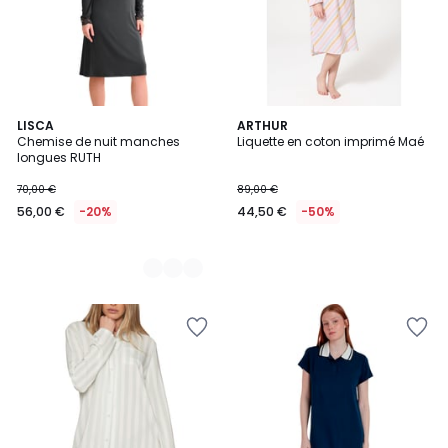
2
LISCA
ARTHUR
Chemise de nuit manches
Liquette en coton imprimé Maé
Couleurs
longues RUTH
70,00 €
89,00 €
56,00 €
-20%
44,50 €
-50%