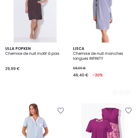
ULLA POPKEN
2
LISCA
Chemise de nuit motif à pois
Chemise de nuit manches
Couleurs
longues INFINITY
29,99 €
58,00 €
46,40 €
-20%