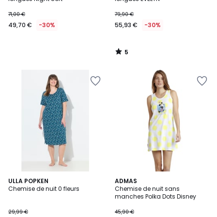
71,00 €
79,90 €
49,70 €
-30%
55,93 €
-30%
5
/
5
ULLA POPKEN
ADMAS
Chemise de nuit 0 fleurs
Chemise de nuit sans
manches Polka Dots Disney
29,99 €
45,90 €