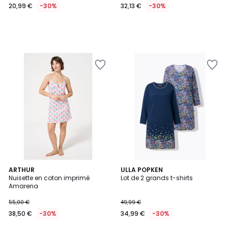
20,99 €
-30%
32,13 €
-30%
ARTHUR
ULLA POPKEN
Nuisette en coton imprimé
Lot de 2 grands t-shirts
Amarena
55,00 €
49,99 €
38,50 €
-30%
34,99 €
-30%