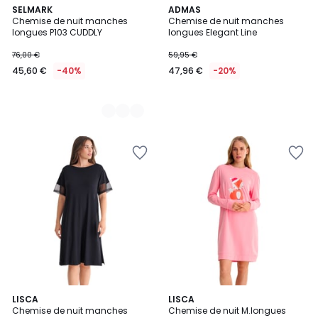
2
SELMARK
ADMAS
Chemise de nuit manches
Chemise de nuit manches
Couleurs
longues P103 CUDDLY
longues Elegant Line
76,00 €
59,95 €
45,60 €
-40%
47,96 €
-20%
LISCA
2
LISCA
Chemise de nuit manches
Chemise de nuit M.longues
Couleurs