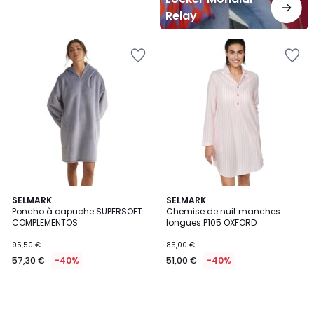
Relay
SELMARK
SELMARK
Poncho à capuche SUPERSOFT
Chemise de nuit manches
COMPLEMENTOS
longues P105 OXFORD
95,50 €
85,00 €
57,30 €
-40%
51,00 €
-40%