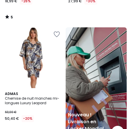
18,99 €
-26%
27,99 €
-30%
5
/
5
Nouveau
!
Livraison
en
Locker
Mondial
Relay
ADMAS
Chemise de nuit manches mi-
longues Luxury Leopard
63,00 €
Nouveau !
50,40 €
-20%
Livraison en
Locker Mondial