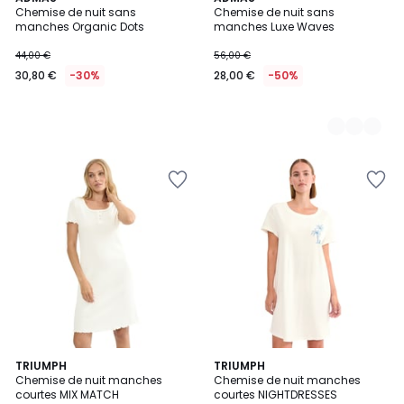
Chemise de nuit sans
Chemise de nuit sans
Couleurs
manches Organic Dots
manches Luxe Waves
44,00 €
56,00 €
30,80 €
-30%
28,00 €
-50%
4
TRIUMPH
TRIUMPH
/
Chemise de nuit manches
Chemise de nuit manches
5
courtes MIX MATCH
courtes NIGHTDRESSES