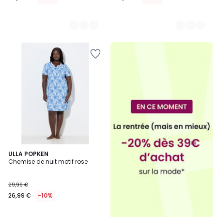
2
ULLA POPKEN
Chemise de nuit motif rose
Couleurs
29,99 €
26,99 €
-10%