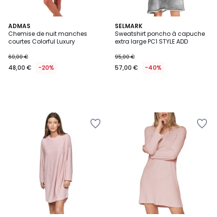
ADMAS
SELMARK
Chemise de nuit manches
Sweatshirt poncho à capuche
courtes Colorful Luxury
extra large PC1 STYLE ADD
60,00 €
95,00 €
48,00 €
-20%
57,00 €
-40%