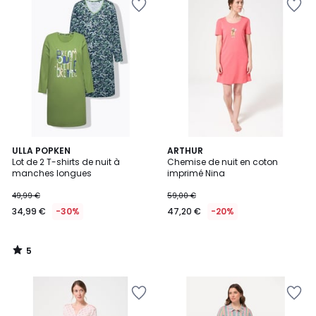
5
ULLA POPKEN
ARTHUR
/
Lot de 2 T-shirts de nuit à
Chemise de nuit en coton
5
manches longues
imprimé Nina
49,99 €
59,00 €
34,99 €
-30%
47,20 €
-20%
5
/
5