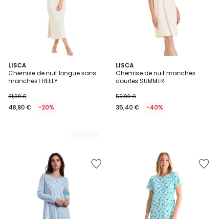
2
LISCA
LISCA
Chemise de nuit longue sans
Chemise de nuit manches
Couleurs
manches FREELY
courtes SUMMER
61,00 €
59,00 €
48,80 €
-20%
35,40 €
-40%