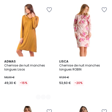
2
ADMAS
LISCA
Chemise de nuit manches
Chemise de nuit manches
Couleurs
longues Lisos
longues ROBIN
58,00 €
67,00 €
49,30 €
-15%
53,60 €
-20%