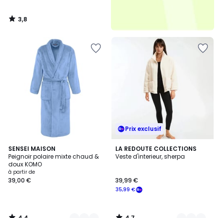
3,8
/
5
Prix exclusif
4,4
4,7
12
SENSEI MAISON
2
LA REDOUTE COLLECTIONS
/ 5
/ 5
Peignoir polaire mixte chaud &
Veste d'interieur, sherpa
Couleurs
Couleurs
doux KOMO
à partir de
39,00 €
39,99 €
35,99 €
4,4
4,7