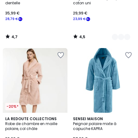
dentelle
coton uni
35,99
35,99 €
29,99 €
€
28,79 €
23,99 €
souscrivez
à
notre
4,7
4,5
programme
/
/
5
5
pour
payer
à
la
place
28,79
€.
-20%*
4,2
3,9
3
LA REDOUTE COLLECTIONS
2
SENSEI MAISON
/ 5
/ 5
Robe de chambre en maille
Peignoir polaire mixte à
Couleurs
Couleurs
polaire, col châle
capuche KAPRA