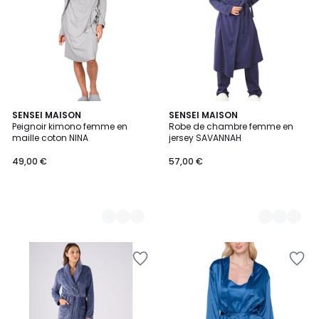
3
SENSEI MAISON
6
SENSEI MAISON
Peignoir kimono femme en
Robe de chambre femme en
Couleurs
Couleurs
maille coton NINA
jersey SAVANNAH
49,00 €
57,00 €