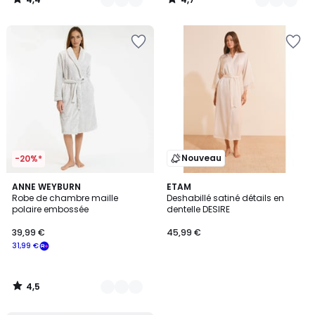
/
/
5
5
Nouveau
-20%*
4,5
2
ANNE WEYBURN
ETAM
/ 5
Robe de chambre maille
Deshabillé satiné détails en
Couleurs
polaire embossée
dentelle DESIRE
39,99 €
45,99 €
31,99 €
4,5
/
5