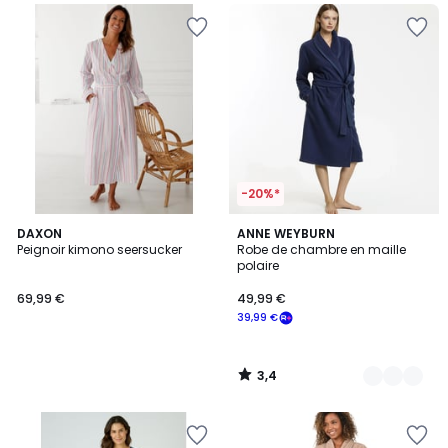
-20%*
3,4
DAXON
2
ANNE WEYBURN
/ 5
Peignoir kimono seersucker
Robe de chambre en maille
Couleurs
polaire
69,99 €
49,99 €
39,99 €
3,4
/
5