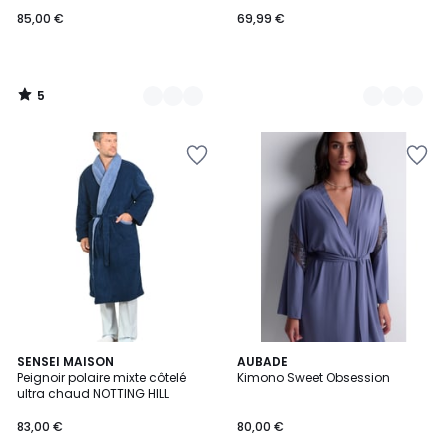
85,00 €
69,99 €
5
/
5
4,6
3
SENSEI MAISON
AUBADE
/ 5
Peignoir polaire mixte côtelé
Kimono Sweet Obsession
Couleurs
ultra chaud NOTTING HILL
83,00 €
80,00 €