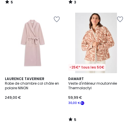
5
3
/
/
5
5
-25€* tous les 50€
5
LAURENCE TAVERNIER
DAMART
/
Robe de chambre col châle en
Veste d'intérieur moutonnée
5
polaire NINON
Thermolactyl
249,00 €
59,99 €
30,00 €
5
/
5