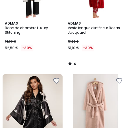
4
ADMAS
ADMAS
/
Robe de chambre Luxury
Veste longue d'intérieur Rosas
5
Stitching
Jacquard
75,00 €
73,00 €
52,50 €
-30%
51,10 €
-30%
4
/
5