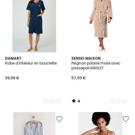
4
3
DAMART
3
SENSEI MAISON
/
Robe d'intérieur en bouclette
Peignoir polaire mixte avec
Couleurs
Couleurs
5
passepoil KINSLEY
39,99 €
57,00 €
4
/
5