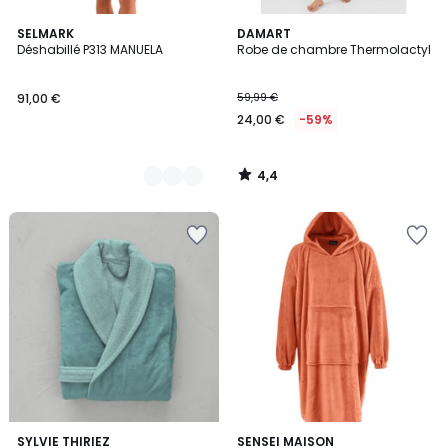
4,4
3
SELMARK
DAMART
/ 5
Déshabillé P313 MANUELA
Robe de chambre Thermolactyl
Couleurs
91,00 €
59,99 €
24,00 €
-59%
4,4
/
5
5
SYLVIE THIRIEZ
6
SENSEI MAISON