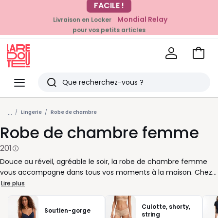
Mondial Relay
Livraison en Locker
EN CE MOMENT
pour vos petits articles
-20% dès 39€*
sur la mode
Voir
mon
La
panie
Redoute
Menu
Rechercher
Derniers
...
articles
Lingerie
Robe de chambre
Robe de chambre femme
vus
201
Douce au réveil, agréable le soir, la robe de chambre femme
vous accompagne dans tous vos moments à la maison. Chez
La Redoute, nous vous aidons à choisir le modèle qui
Lire plus
correspond à votre rythme et à vos envies. Pour l’hiver, misez
sur une robe de chambre polaire ou en maille chaude, idéale
Culotte, shorty,
Soutien-gorge
quand les températures baissent. Si vous cherchez plus de
string