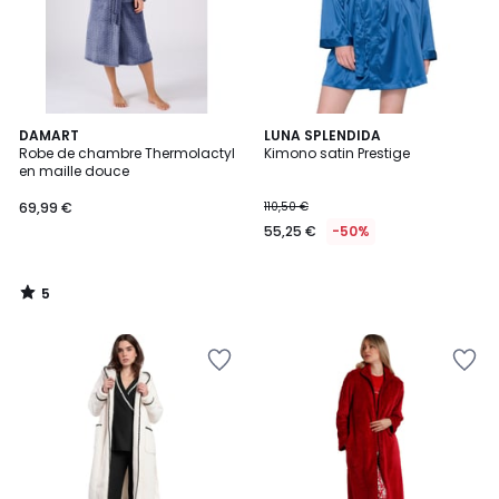
5
DAMART
LUNA SPLENDIDA
/
Robe de chambre Thermolactyl
Kimono satin Prestige
5
en maille douce
69,99 €
110,50 €
55,25 €
-50%
5
/
5