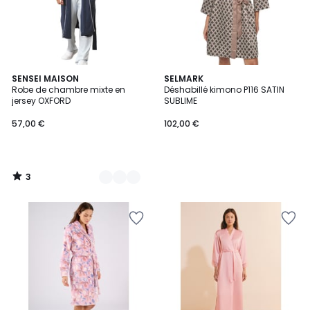
3
6
SENSEI MAISON
SELMARK
/
Robe de chambre mixte en
Déshabillé kimono P116 SATIN
Couleurs
5
jersey OXFORD
SUBLIME
57,00 €
102,00 €
3
/
5