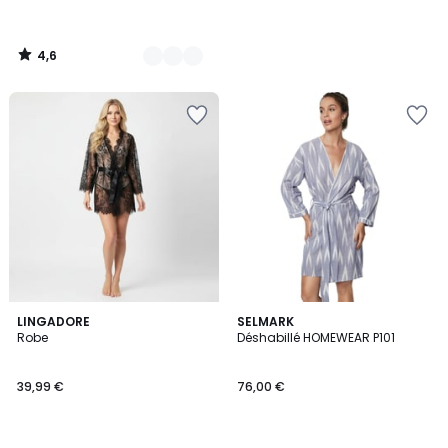
4,6
/
5
LINGADORE
2
SELMARK
Robe
Déshabillé HOMEWEAR P101
Couleurs
39,99 €
76,00 €