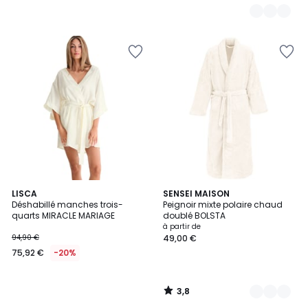
3,8
LISCA
8
SENSEI MAISON
/ 5
Déshabillé manches trois-
Peignoir mixte polaire chaud
Couleurs
quarts MIRACLE MARIAGE
doublé BOLSTA
à partir de
94,90 €
49,00 €
75,92 €
-20%
3,8
/
5