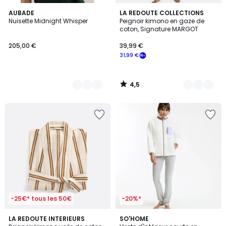
4,5
2
AUBADE
3
LA REDOUTE COLLECTIONS
/ 5
Nuisette Midnight Whisper
Peignoir kimono en gaze de
Couleurs
Couleurs
coton, Signature MARGOT
205,00 €
39,99 €
31,99 €
4,5
/
5
-25€* tous les 50€
-20%*
4
4,8
LA REDOUTE INTERIEURS
SO'HOME