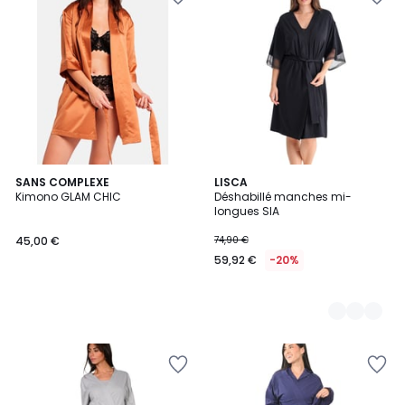
SANS COMPLEXE
2
LISCA
Kimono GLAM CHIC
Déshabillé manches mi-
Couleurs
longues SIA
45,00 €
74,90 €
59,92 €
-20%