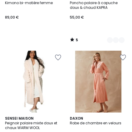
/
Kimono bi-matière femme
Poncho polaire à capuche
Couleurs
5
doux & chaud KAPRA
89,00 €
55,00 €
5
/
5
5
4
SENSEI MAISON
2
DAXON
/
Peignoir polaire mixte doux et
Robe de chambre en velours
Couleurs
Couleurs
5
chaux WARM WOOL