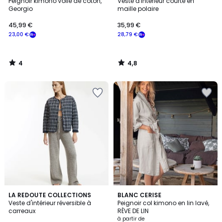
/
/ 5
Peignoir kimono voile de coton,
Veste d'intérieur courte en
5
Georgio
maille polaire
45,99 €
35,99 €
23,00 €
28,79 €
4
4,8
/
/
5
5
4,5
5
LA REDOUTE COLLECTIONS
6
BLANC CERISE
/ 5
/
Veste d'intérieur réversible à
Peignoir col kimono en lin lavé,
Couleurs
5
carreaux
RÊVE DE LIN
à partir de