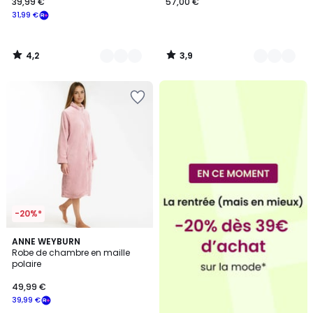
39,99 €
57,00 €
31,99 €
4,2
3,9
/
/
5
5
-20%*
3,8
ANNE WEYBURN
/ 5
Robe de chambre en maille
polaire
49,99 €
39,99 €