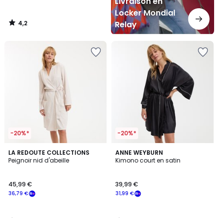
Livraison en
Locker Mondial
4,2
Relay
/
5
-20%*
-20%*
5
3
LA REDOUTE COLLECTIONS
ANNE WEYBURN
/
/
Peignoir nid d'abeille
Kimono court en satin
5
5
45,99 €
39,99 €
36,79 €
31,99 €