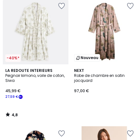
Nouveau
-40%*
4,8
LA REDOUTE INTERIEURS
NEXT
/ 5
Peignoir kimono, voile de coton,
Robe de chambre en satin
Siwa
jacquard
45,99 €
97,00 €
27,59 €
4,8
/
5