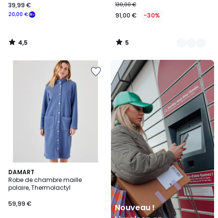
39,99 €
130,00 €
20,00 €
91,00 €
-30%
4,5
5
/
/
5
5
Nouveau
!
Livraison
en
Locker
Mondial
Relay
4,2
DAMART
/ 5
Robe de chambre maille
polaire, Thermolactyl
59,99 €
Nouveau !