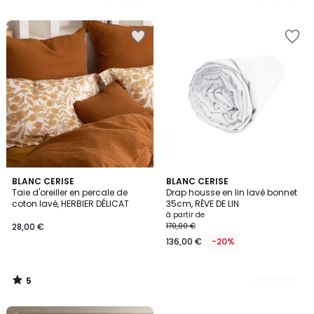
5
5
BLANC CERISE
7
BLANC CERISE
/
Taie d'oreiller en percale de
Drap housse en lin lavé bonnet
Couleurs
5
coton lavé, HERBIER DÉLICAT
35cm, RÊVE DE LIN
à partir de
28,00 €
170,00 €
136,00 €
-20%
5
/
5