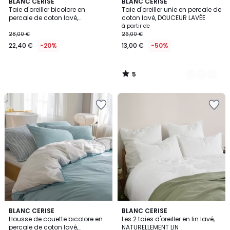
5
BLANC CERISE
7
BLANC CERISE
/
Taie d'oreiller bicolore en
Taie d'oreiller unie en percale de
Couleurs
5
percale de coton lavé,
coton lavé, DOUCEUR LAVÉE
DOUCEUR LAVÉE
à partir de
28,00 €
26,00 €
22,40 €
-20%
13,00 €
-50%
5
/
5
BLANC CERISE
BLANC CERISE
Housse de couette bicolore en
Les 2 taies d'oreiller en lin lavé,
percale de coton lavé,
NATURELLEMENT LIN