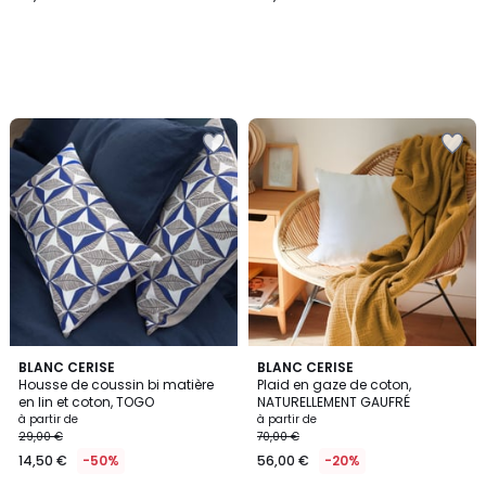
3
BLANC CERISE
4
BLANC CERISE
Housse de coussin bi matière
Plaid en gaze de coton,
Couleurs
Couleurs
en lin et coton, TOGO
NATURELLEMENT GAUFRÉ
à partir de
à partir de
29,00 €
70,00 €
14,50 €
-50%
56,00 €
-20%