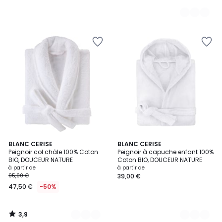
3,9
7
BLANC CERISE
8
BLANC CERISE
/ 5
Peignoir col châle 100% Coton
Peignoir à capuche enfant 100%
Couleurs
Couleurs
BIO, DOUCEUR NATURE
Coton BIO, DOUCEUR NATURE
à partir de
à partir de
95,00 €
39,00 €
47,50 €
-50%
3,9
/