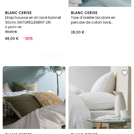
5
BLANC CERISE
BLANC CERISE
Drap housse en lin lavé bonnet
Taie d'oreiller bicolore en
Couleurs
30cm, NATURELLEMENT LIN
percale de coton lavé,
DOUCEUR LAVÉE
à partir de
110,00 €
28,00 €
88,00 €
-20%