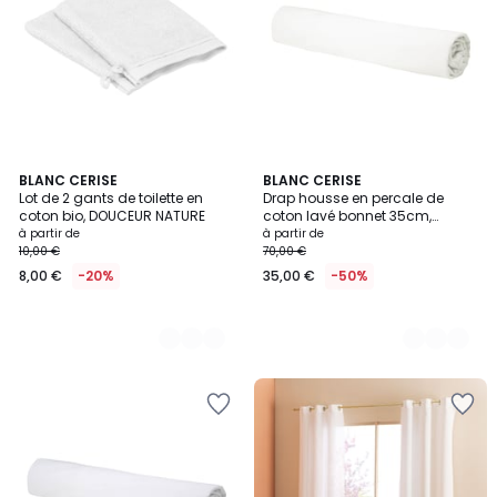
9
BLANC CERISE
12
BLANC CERISE
Lot de 2 gants de toilette en
Drap housse en percale de
Couleurs
Couleurs
coton bio, DOUCEUR NATURE
coton lavé bonnet 35cm,
DOUCEUR LAVÉE
à partir de
à partir de
10,00 €
70,00 €
8,00 €
-20%
35,00 €
-50%