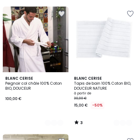
5
3
7
BLANC CERISE
13
BLANC CERISE
/
Peignoir col châle 100% Coton
Tapis de bain 100% Coton BIO,
Couleurs
Couleurs
5
BIO, DOUCEUR
DOUCEUR NATURE
à partir de
100,00 €
30,00 €
15,00 €
-50%
3
/
5