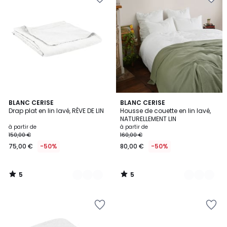
5
5
8
BLANC CERISE
10
BLANC CERISE
/
/
Drap plat en lin lavé, RÊVE DE LIN
Housse de couette en lin lavé,
Couleurs
Couleurs
5
5
NATURELLEMENT LIN
à partir de
à partir de
150,00 €
160,00 €
75,00 €
-50%
80,00 €
-50%
5
5
/
/
5
5