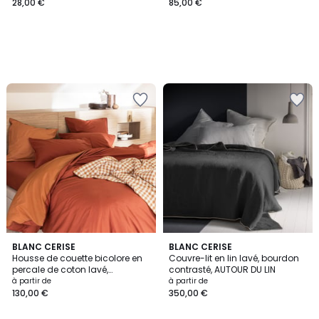
28,00 €
85,00 €
5
BLANC CERISE
4
BLANC CERISE
/
Housse de couette bicolore en
Couvre-lit en lin lavé, bourdon
Couleurs
5
percale de coton lavé,
contrasté, AUTOUR DU LIN
DOUCEUR LAVÉE
à partir de
à partir de
130,00 €
350,00 €