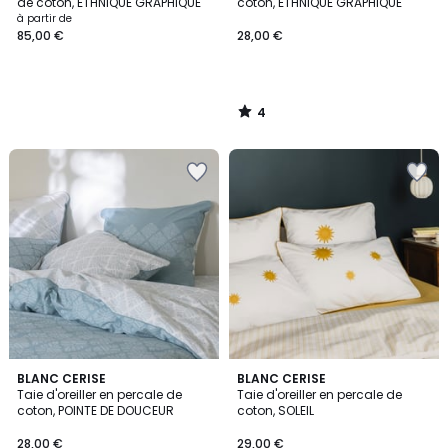
5
de coton, ETHNIQUE GRAPHIQUE
coton, ETHNIQUE GRAPHIQUE
à partir de
85,00 €
28,00 €
4
/
5
BLANC CERISE
BLANC CERISE
Taie d'oreiller en percale de
Taie d'oreiller en percale de
coton, POINTE DE DOUCEUR
coton, SOLEIL
28,00 €
29,00 €