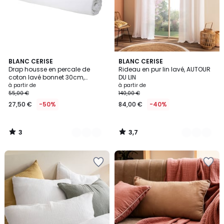
3
3,7
14
BLANC CERISE
10
BLANC CERISE
/
/ 5
Drap housse en percale de
Rideau en pur lin lavé, AUTOUR
Couleurs
Couleurs
5
coton lavé bonnet 30cm,
DU LIN
DOUCEUR LAVÉE
à partir de
à partir de
55,00 €
140,00 €
27,50 €
-50%
84,00 €
-40%
3
3,7
/
/
5
5