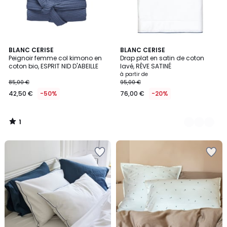
1
BLANC CERISE
7
BLANC CERISE
/
Peignoir femme col kimono en
Drap plat en satin de coton
Couleurs
5
coton bio, ESPRIT NID D'ABEILLE
lavé, RÊVE SATINÉ
à partir de
85,00 €
95,00 €
42,50 €
-50%
76,00 €
-20%
1
/
5