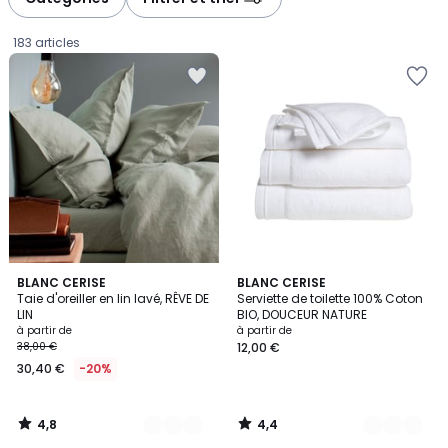
gauche
droite
183 articles
4,8
4,4
9
BLANC CERISE
10
BLANC CERISE
/ 5
/ 5
Taie d'oreiller en lin lavé, RÊVE DE
Serviette de toilette 100% Coton
Couleurs
Couleurs
LIN
BIO, DOUCEUR NATURE
Prix
à partir de
à partir de
38,00 €
12,00 €
à
30,40 €
-20%
partir
de
30,40
4,8
4,4
€
/
/
5
5