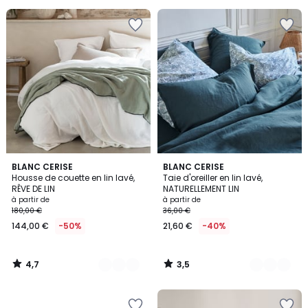
au
lieu
de
38,00
€
20%
de
réduction
appliquée.
4,7
3,5
15
BLANC CERISE
7
BLANC CERISE
/ 5
/ 5
Housse de couette en lin lavé,
Taie d'oreiller en lin lavé,
Couleurs
Couleurs
RÊVE DE LIN
NATURELLEMENT LIN
à partir de
à partir de
180,00 €
36,00 €
144,00 €
-50%
21,60 €
-40%
4,7
3,5
/
/
5
5