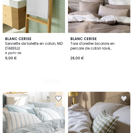
3
BLANC CERISE
BLANC CERISE
Serviette de toilette en coton, NID
Taie d'oreiller bicolore en
Couleurs
D'ABEILLE
percale de coton lavé,
DOUCEUR LAVÉE
à partir de
9,00 €
28,00 €