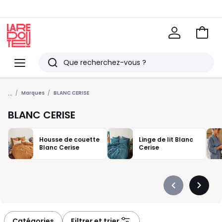
Voir
mon
La
panie
Redoute
Menu
Rechercher
Derniers
...
articles
Marques
BLANC CERISE
vus
BLANC CERISE
Housse de couette
Linge de lit Blanc
Blanc Cerise
Cerise
Précédent
Suivan
-
-
défiler
défiler
à
à
Catégories
Filtrer et trier