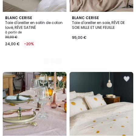
7
BLANC CERISE
BLANC CERISE
Taie d'oreiller en satin de coton
Taie d'oreiller en soie, RÊVE DE
Couleurs
lavé, RÊVE SATINÉ
SOIE MILLE ET UNE FEUILLE
à partir de
30,00 €
95,00 €
24,00 €
-20%