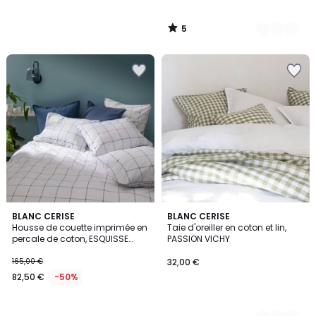
5
/
5
BLANC CERISE
2
BLANC CERISE
Housse de couette imprimée en
Taie d'oreiller en coton et lin,
Couleurs
percale de coton, ESQUISSE
PASSION VICHY
GRAPHIQUE
165,00 €
32,00 €
82,50 €
-50%