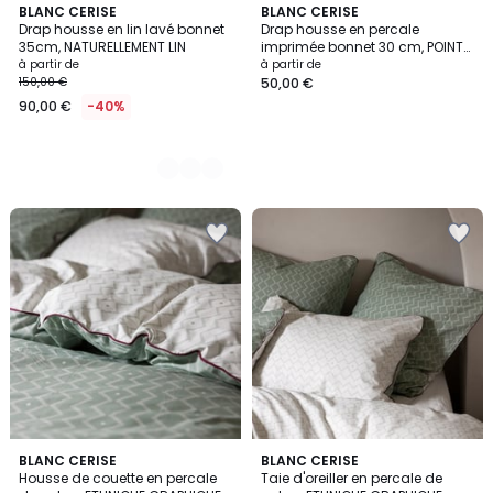
5
BLANC CERISE
BLANC CERISE
Drap housse en lin lavé bonnet
Drap housse en percale
Couleurs
35cm, NATURELLEMENT LIN
imprimée bonnet 30 cm, POINTE
DE DOUCEUR
à partir de
à partir de
150,00 €
50,00 €
90,00 €
-40%
4
BLANC CERISE
BLANC CERISE
/
Housse de couette en percale
Taie d'oreiller en percale de