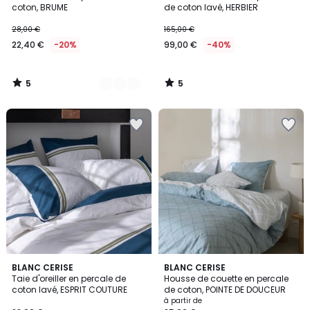
Couleurs
5
5
coton, BRUME
de coton lavé, HERBIER
28,00 €
165,00 €
22,40 €
-20%
99,00 €
-40%
5
5
/
/
5
5
BLANC CERISE
BLANC CERISE
Taie d'oreiller en percale de
Housse de couette en percale
coton lavé, ESPRIT COUTURE
de coton, POINTE DE DOUCEUR
à partir de