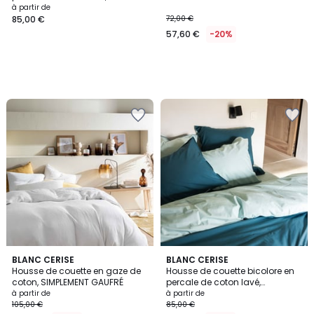
DOUCEUR LAVÉE
à partir de
85,00 €
72,00 €
57,60 €
-20%
4
4
11
BLANC CERISE
BLANC CERISE
/
/
Housse de couette en gaze de
Housse de couette bicolore en
Couleurs
5
5
coton, SIMPLEMENT GAUFRÉ
percale de coton lavé,
DOUCEUR LAVÉE
à partir de
à partir de
105,00 €
85,00 €