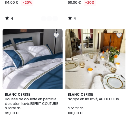
84,00 €
-20%
68,00 €
-20%
4
4
/
/
5
5
BLANC CERISE
4
BLANC CERISE
Housse de couette en percale
Nappe en lin lavé, AU FIL DU LIN
Couleurs
de coton lavé, ESPRIT COUTURE
à partir de
à partir de
95,00 €
100,00 €