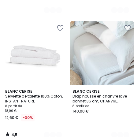
4,5
6
BLANC CERISE
3
BLANC CERISE
/ 5
Serviette de toilette 100% Coton,
Drap housse en chanvre lavé
Couleurs
Couleurs
INSTANT NATURE
bonnet 35 cm, CHANVRE
DÉLICAT
à partir de
à partir de
18,00 €
140,00 €
12,60 €
-30%
4,5
/