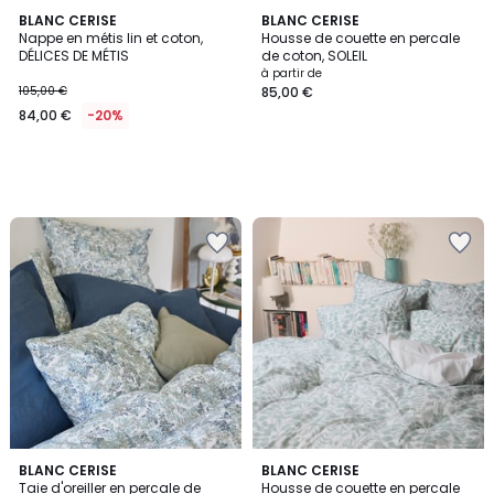
BLANC CERISE
BLANC CERISE
Nappe en métis lin et coton,
Housse de couette en percale
DÉLICES DE MÉTIS
de coton, SOLEIL
à partir de
105,00 €
85,00 €
84,00 €
-20%
5
5
2
BLANC CERISE
BLANC CERISE
/
/
Taie d'oreiller en percale de
Housse de couette en percale