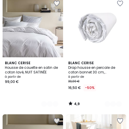
4,9
3
BLANC CERISE
4
BLANC CERISE
/ 5
Housse de couette en satin de
Drap housse en percale de
Couleurs
Couleurs
coton lavé, NUIT SATINÉE
coton bonnet 30 cm,
COMPLICITÉ GOURMANDE
à partir de
à partir de
99,00 €
33,00 €
16,50 €
-50%
4,9
/
5