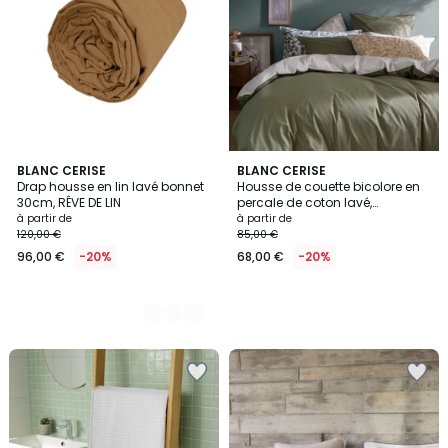
7
BLANC CERISE
BLANC CERISE
Drap housse en lin lavé bonnet
Housse de couette bicolore en
Couleurs
30cm, RÊVE DE LIN
percale de coton lavé,
DOUCEUR LAVÉE
à partir de
à partir de
120,00 €
85,00 €
96,00 €
-20%
68,00 €
-20%