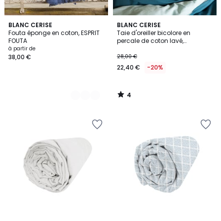
4
3
BLANC CERISE
BLANC CERISE
/
Fouta éponge en coton, ESPRIT
Taie d'oreiller bicolore en
Couleurs
5
FOUTA
percale de coton lavé,
DOUCEUR LAVÉE
à partir de
38,00 €
28,00 €
22,40 €
-20%
4
/
5