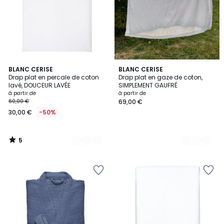
5
6
BLANC CERISE
3
BLANC CERISE
/
Drap plat en percale de coton
Drap plat en gaze de coton,
Couleurs
Couleurs
5
lavé, DOUCEUR LAVÉE
SIMPLEMENT GAUFRÉ
à partir de
à partir de
60,00 €
69,00 €
30,00 €
-50%
5
/
5