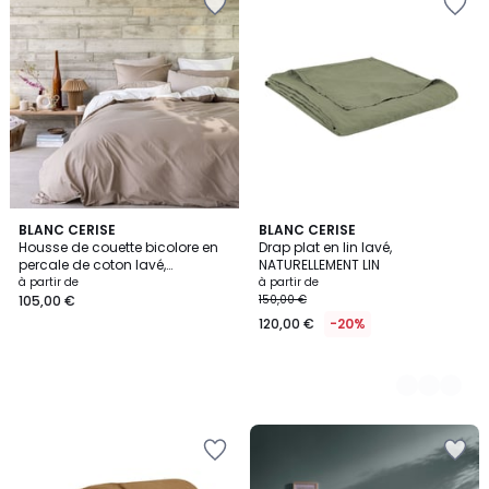
BLANC CERISE
4
BLANC CERISE
Housse de couette bicolore en
Drap plat en lin lavé,
Couleurs
percale de coton lavé,
NATURELLEMENT LIN
DOUCEUR LAVÉE
à partir de
à partir de
105,00 €
150,00 €
120,00 €
-20%