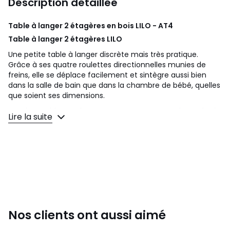
Description détaillée
Table à langer 2 étagères en bois LILO - AT4
Table à langer 2 étagères LILO
Une petite table à langer discrète mais très pratique.
Grâce à ses quatre roulettes directionnelles munies de
freins, elle se déplace facilement et sintègre aussi bien
dans la salle de bain que dans la chambre de bébé, quelles
que soient ses dimensions.
Ses deux tablettes de rangement permettent de garder à
Lire la suite
portée de main tout ce quil faut pour langer et habiller
bébé.
Pour matelas à langer 50 x 70 cm (non fourni). Équipée de
4 roulettes directionnelles munies de freins.
Dimensions de la table à langer (L x l x H) : 75 x 54 x 94
cm
Poids : 10,5 kg
Couleurs disponibles : blanc ou hêtre verni
Nos clients ont aussi aimé
Matériaux : hêtre massif et panneaux en fibre de fibre
haute densité