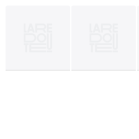
Garantie : 2 ans
Matelas à langer 50 x 70 cm
(non fourni)
Conforme à la norme : EN 12221 : 2008 + A1 : 2013
INFOS PRATIQUES
Pour enfants jusquà 12 mois dun poids maximum de 11
kg
Ne jamais laisser un enfant sans surveillance sur une
table à langer
Livré en Kit, à monter soi-même
Couleurs
Blanc, Hêtre Verni
Tailles
Taille Unique
Téléchargements
Plan(s) de montage