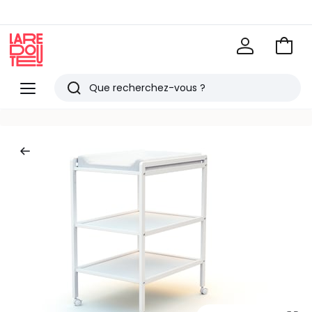
Voir
mon
La
panie
Redoute
Menu
Rechercher
Derniers
articles
vus