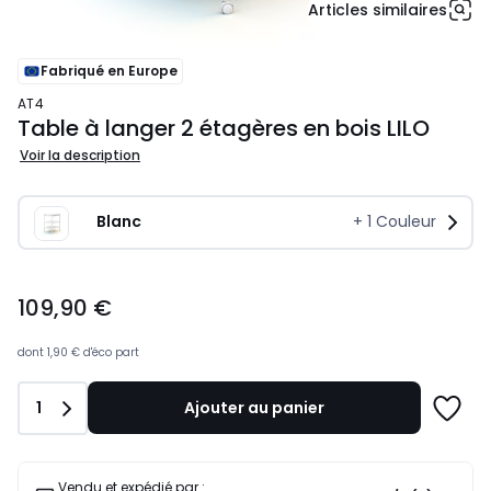
Articles similaires
Fabriqué en Europe
AT4
Table à langer 2 étagères en bois LILO
Voir la description
Blanc
+
1
Couleur
109,90
109,90 €
€.
dont
1,90 €
d'éco part
Quantité
1
Ajouter au panier
Ajoute
à
une
liste
Vendu et expédié par :