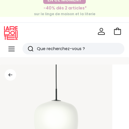
-30€ tous les 100€*
-40% dès 2 articles*
sur le meuble & la déco
sur le linge de maison et la literie
Voir
mon
La
panie
Redoute
Menu
Rechercher
Derniers
articles
vus