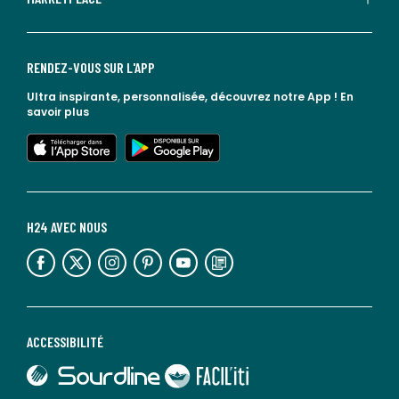
RENDEZ-VOUS SUR L'APP
Ultra inspirante, personnalisée, découvrez notre App !
En
savoir plus
lien vers l'app store
lien vers google play
H24 AVEC NOUS
lien vers l'espace réseaux sociaux
lien vers l'espace réseaux sociaux
lien vers l'espace réseaux sociaux
lien vers l'espace réseaux sociaux
lien vers l'espace réseaux sociaux
lien vers le blog la redoute
ACCESSIBILITÉ
lien vers Sourdline
lien vers Faciliti