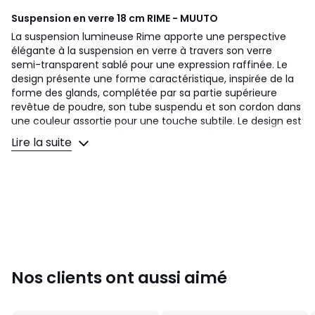
Suspension en verre 18 cm RIME - MUUTO
La suspension lumineuse Rime apporte une perspective
élégante à la suspension en verre à travers son verre
semi-transparent sablé pour une expression raffinée. Le
design présente une forme caractéristique, inspirée de la
forme des glands, complétée par sa partie supérieure
revêtue de poudre, son tube suspendu et son cordon dans
une couleur assortie pour une touche subtile. Le design est
disponible quatre couleurs sur quatre tailles, vous
Lire la suite
permettant d’utiliser le design seul ou dans des formations
linéaires ou des grappes ludiques pour un lustre moderne.
Caractéristiques
Matériaux : abat-jour en verre soufflé à la bouche,
aluminium, top-piece et tube poudre enduit et cordon
PVC
Sources non-incluse : 1 x LED G9 max 25W 220-240V,
50/60Hz
Nos clients ont aussi aimé
Dimensions
Diam. 18 : H 22 x Diam. 18 cm