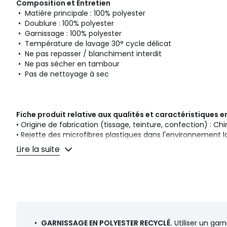
Composition et Entretien
• Matière principale : 100% polyester
• Doublure : 100% polyester
• Garnissage : 100% polyester
• Température de lavage 30° cycle délicat
• Ne pas repasser / blanchiment interdit
• Ne pas sécher en tambour
• Pas de nettoyage à sec
Fiche produit relative aux qualités et caractéristiques
• Origine de fabrication (tissage, teinture, confection) : Ch
• Rejette des microfibres plastiques dans l'environnement l
Dernière mise à jour des informations : 11/03/2026
Lire la suite
Couleurs
Vert Kaki, Noir, Rouge Bordeaux
Tailles
34, 36, 38, 40, 42, 44, 46, 48, 50, 52
Caractéristiques environnementales de l’emballage
En savoir plus sur nos emballages
•
GARNISSAGE EN POLYESTER RECYCLÉ.
Utiliser un gar