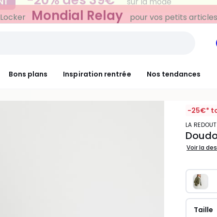
Mondial Relay
 Locker
pour vos petits article
Bons plans
Inspiration rentrée
Nos tendances
-25€* t
LA REDOU
Doudou
Voir la de
Taille