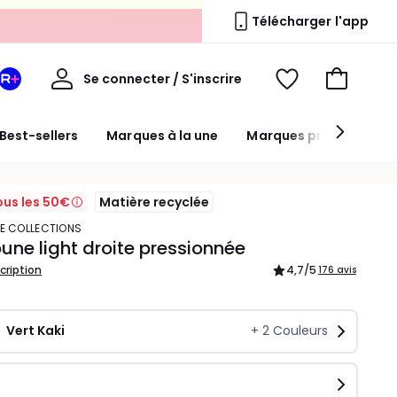
s
Télécharger l'app
Mon
Se connecter / S'inscrire
Mon
Voir
Voir
compte
espace
mes
mon
La
favoris
panier
Best-sellers
Marques à la une
Marques premium
Redoute
+
ous les 50€
Matière recyclée
TE COLLECTIONS
ne light droite pressionnée
scription
4,7
/5
176 avis
Vert Kaki
+
2
Couleurs