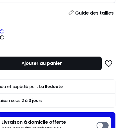
ité
Guide des tailles
 €
 €
z
mme
Ajouter au panier
Ajouter
à
une
liste
du et expédié par :
La Redoute
raison sous
2 à 3 jours
Livraison à domicile offerte