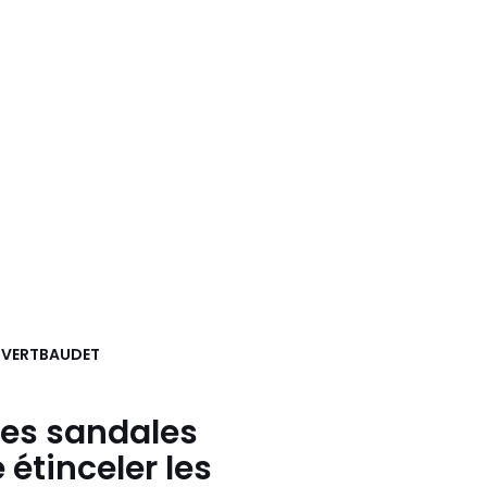
e
VERTBAUDET
ces
sandales
 étinceler les