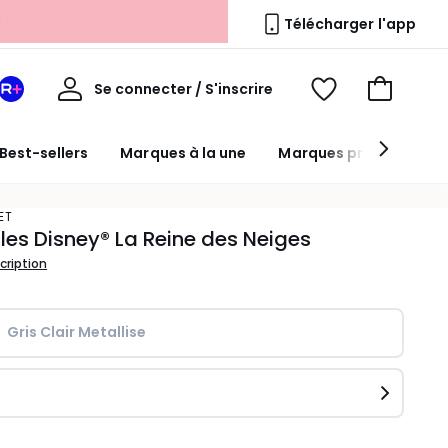
Télécharger l'app
Mon
Se connecter / S'inscrire
Mon
Voir
Voir
compte
espace
mes
mon
La
favoris
panier
Best-sellers
Marques à la une
Marques premium
Redoute
+
ET
es Disney® La Reine des Neiges
scription
Gris Clair Metallise