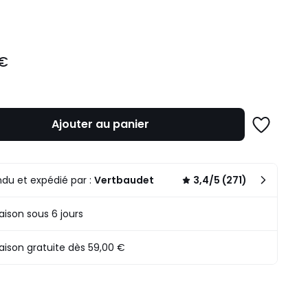
ité
 €
Ajouter au panier
Ajouter
à
une
liste
du et expédié par :
Vertbaudet
3,4/5 (271)
raison sous 6 jours
raison gratuite dès 59,00 €