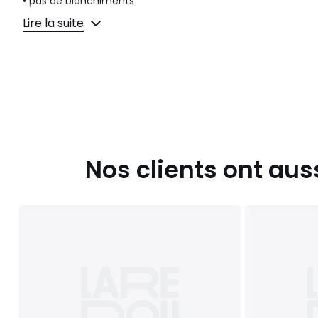
• pas de blanchiments
• pas de nettoyage à sec
Lire la suite
• ne pas repasser
• ne pas sécher en tambour
Couleurs
Gris Clair Metallise
Tailles
26, 30
Nos clients ont aus