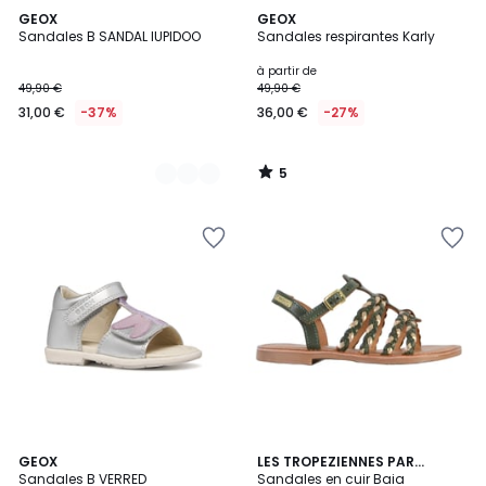
5
2
GEOX
GEOX
/
Sandales B SANDAL IUPIDOO
Sandales respirantes Karly
Couleurs
5
à partir de
49,90 €
49,90 €
31,00 €
-37%
36,00 €
-27%
5
/
5
2
GEOX
4
LES TROPEZIENNES PAR
Sandales B VERRED
M.BELARBI
Sandales en cuir Baia
Couleurs
Couleurs