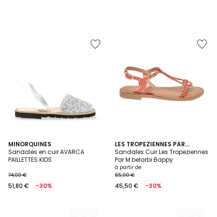
2
MINORQUINES
2
LES TROPEZIENNES PAR
Sandales en cuir AVARCA
M.BELARBI
Sandales Cuir Les Tropeziennes
Couleurs
Couleurs
PAILLETTES KIDS
Par M.belarbi Bappy
à partir de
74,00 €
65,00 €
51,80 €
-30%
45,50 €
-30%