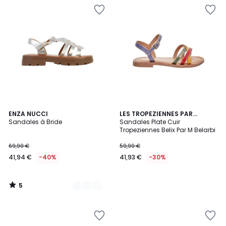
5
4
ENZA NUCCI
LES TROPEZIENNES PAR
/
Sandales à Bride
M.BELARBI
Sandales Plate Cuir
Couleurs
5
Tropeziennes Belix Par M Belarbi
69,90 €
59,90 €
41,94 €
-40%
41,93 €
-30%
5
/
5