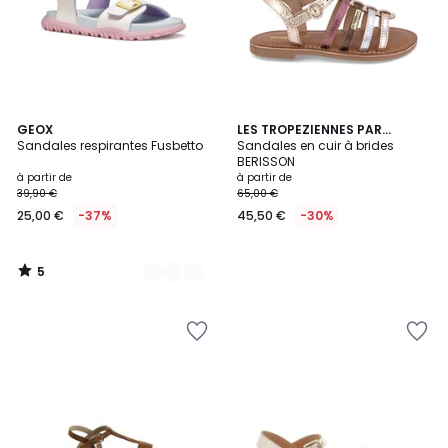
5
3
GEOX
LES TROPEZIENNES PAR
/
Sandales respirantes Fusbetto
M.BELARBI
Sandales en cuir à brides
Couleurs
5
BERISSON
à partir de
à partir de
39,90 €
65,00 €
25,00 €
-37%
45,50 €
-30%
5
/
5