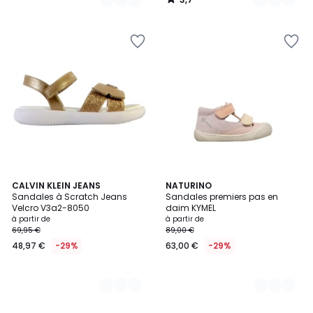
/
5
3
CALVIN KLEIN JEANS
2
NATURINO
Sandales à Scratch Jeans
Sandales premiers pas en
Couleurs
Couleurs
Velcro V3a2-8050
daim KYMEL
à partir de
à partir de
69,95 €
89,00 €
48,97 €
-29%
63,00 €
-29%