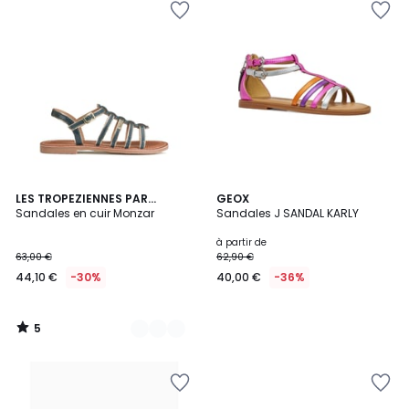
5
2
LES TROPEZIENNES PAR
GEOX
/
M.BELARBI
Sandales en cuir Monzar
Sandales J SANDAL KARLY
Couleurs
5
à partir de
63,00 €
62,90 €
44,10 €
-30%
40,00 €
-36%
5
/
5