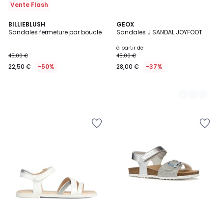
Vente Flash
BILLIEBLUSH
2
GEOX
Sandales fermeture par boucle
Sandales J SANDAL JOYFOOT
Couleurs
à partir de
45,00 €
45,00 €
22,50 €
-50%
28,00 €
-37%