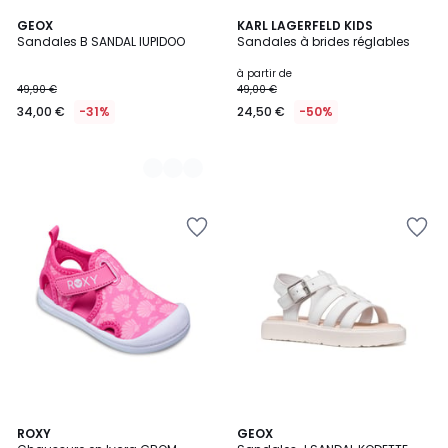
2
GEOX
KARL LAGERFELD KIDS
Sandales B SANDAL IUPIDOO
Sandales à brides réglables
Couleurs
à partir de
49,90 €
49,00 €
34,00 €
-31%
24,50 €
-50%
3
ROXY
GEOX