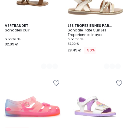
2
VERTBAUDET
3
LES TROPEZIENNES PAR
Sandales cuir
M.BELARBI
Sandale Plate Cuir Les
Couleurs
Couleurs
Tropeziennes Inaya
à partir de
à partir de
32,99 €
57,00 €
28,49 €
-50%