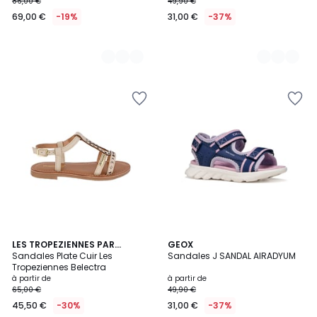
86,00 €
49,90 €
69,00 €
-19%
31,00 €
-37%
2
LES TROPEZIENNES PAR
GEOX
M.BELARBI
Sandales Plate Cuir Les
Sandales J SANDAL AIRADYUM
Couleurs
Tropeziennes Belectra
à partir de
à partir de
65,00 €
49,90 €
45,50 €
-30%
31,00 €
-37%