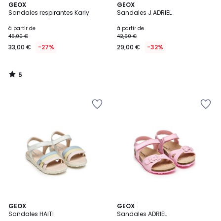
5
GEOX
GEOX
/
Sandales respirantes Karly
Sandales J ADRIEL
5
à partir de
à partir de
45,00 €
42,90 €
33,00 €
-27%
29,00 €
-32%
5
/
5
GEOX
3
GEOX
Sandales HAITI
Sandales ADRIEL
Couleurs