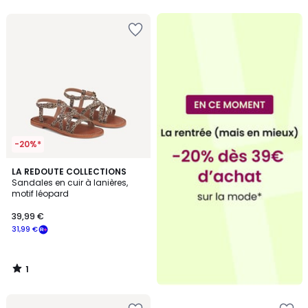
5
5
-20%*
1
LA REDOUTE COLLECTIONS
/
Sandales en cuir à lanières,
5
motif léopard
39,99 €
31,99 €
1
/
5