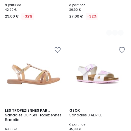
à partir de
à partir de
42,90 €
39,90 €
29,00 €
-32%
27,00 €
-32%
LES TROPEZIENNES PAR
GEOX
M.BELARBI
Sandales Cuir Les Tropeziennes
Sandales J ADRIEL
Badalia
à partir de
63,00 €
45,00 €