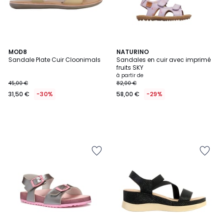
MOD8
NATURINO
Sandale Plate Cuir Cloonimals
Sandales en cuir avec imprimé
fruits SKY
à partir de
45,00 €
82,00 €
31,50 €
-30%
58,00 €
-29%