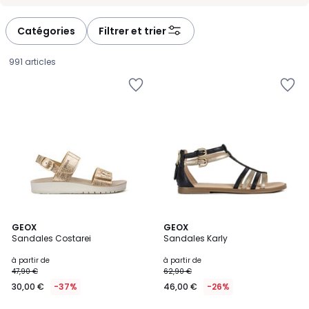
-
-
défiler
défiler
à
à
Catégories
Filtrer et trier
gauche
droite
991 articles
5
5
2
GEOX
GEOX
/
/
Sandales Costarei
Sandales Karly
Couleurs
5
5
Prix
à partir de
à partir de
47,90 €
62,90 €
à
30,00 €
-37%
46,00 €
-26%
partir
de