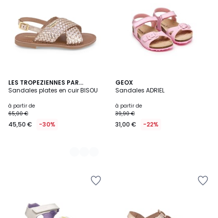
2
LES TROPEZIENNES PAR
GEOX
M.BELARBI
Sandales plates en cuir BISOU
Sandales ADRIEL
Couleurs
à partir de
à partir de
65,00 €
39,90 €
45,50 €
-30%
31,00 €
-22%