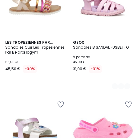
LES TROPEZIENNES PAR
2
GEOX
M.BELARBI
Sandales Cuir Les Tropeziennes
Sandales B SANDAL FUSBETTO
Couleurs
Par Belarbi Iogym
à partir de
65,00 €
45,00 €
45,50 €
-30%
31,00 €
-31%