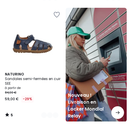
Nouveau
!
Livraison
en
Locker
Mondial
Relay
5
14
NATURINO
/
Sandales semi-fermées en cuir
Couleurs
5
SEE
à partir de
84,00 €
Nouveau !
59,00 €
-29%
Livraison en
Locker Mondial
5
Relay
/
5