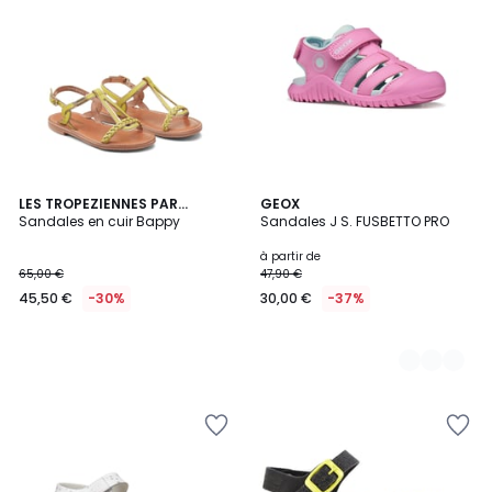
LES TROPEZIENNES PAR
2
GEOX
M.BELARBI
Sandales en cuir Bappy
Sandales J S. FUSBETTO PRO
Couleurs
à partir de
65,00 €
47,90 €
45,50 €
-30%
30,00 €
-37%