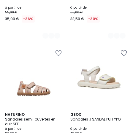
à partir de
à partir de
55,00 €
55,00 €
35,00 €
-36%
38,50 €
-30%
2
NATURINO
2
GEOX
Sandales semi-ouvertes en
Sandales J SANDAL PUFFYPOP
Couleurs
Couleurs
cuir SEE
à partir de
à partir de