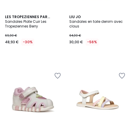
LES TROPEZIENNES PAR
LIU JO
M.BELARBI
Sandales Plate Cuir Les
Sandales en toile denim avec
Tropeziennes Berry
clous
69,90 €
64,00 €
48,93 €
-30%
30,00 €
-56%