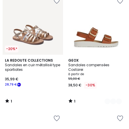
-20%*
1
1
LA REDOUTE COLLECTIONS
2
GEOX
/
/
Sandales en cuir métallisé type
Sandales compensées
Couleurs
5
5
spartiates
Costarei
à partir de
35,99 €
55,00 €
28,79 €
38,50 €
-30%
1
1
/
/
5
5