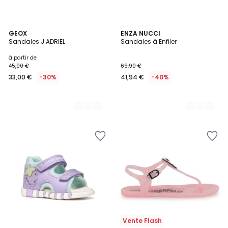
2
GEOX
2
ENZA NUCCI
Sandales J ADRIEL
Sandales à Enfiler
Couleurs
Couleurs
à partir de
45,00 €
69,90 €
33,00 €
-30%
41,94 €
-40%
Vente Flash