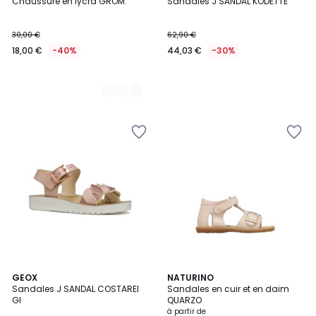
Chaussure en lycra GROM.
Sandales J SANDAL KODETTE
Couleurs
30,00 €
62,90 €
18,00 €
-40%
44,03 €
-30%
GEOX
2
NATURINO
Sandales J SANDAL COSTAREI
Sandales en cuir et en daim
Couleurs
GI
QUARZO
à partir de