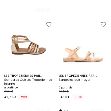
3,7
2
LES TROPEZIENNES PAR
2
LES TROPEZIENNES PAR
/ 5
M.BELARBI
Sandales Cuir Les Tropeziennes
M.BELARBI
Sandales cuir Inaya
Couleurs
Couleurs
Iniame
à partir de
à partir de
61,04 €
49,90 €
42,73 €
-29%
34,93 €
-30%
3,7