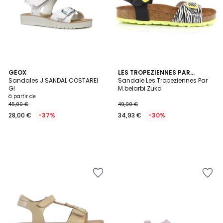
GEOX
LES TROPEZIENNES PAR
Sandales J SANDAL COSTAREI
M.BELARBI
Sandale Les Tropeziennes Par
GI
M.belarbi Zuka
à partir de
45,00 €
49,90 €
28,00 €
-37%
34,93 €
-30%