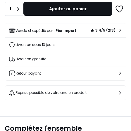
Quantité
1
Ajouter au panier
Ajoute
à
une
liste
3,4/5 (213)
Vendu et expédié par :
Pier Import
Livraison sous 13 jours
Livraison gratuite
Retour payant
Reprise possible de votre ancien produit
Complétez l'ensemble