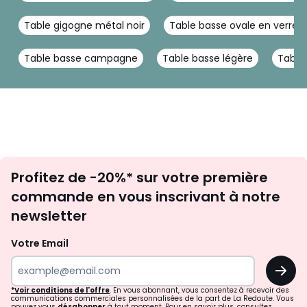
Table gigogne métal noir
Table basse ovale en verre
Table basse campagne
Table basse légère
Table
Inscription
Profitez de -20%* sur votre première
newsletter
commande en vous inscrivant à notre
newsletter
Votre Email
OK
*Voir conditions de l'offre
. En vous abonnant, vous consentez à recevoir des
communications commerciales personnalisées de la part de La Redoute. Vous
pouvez vous
désabonner
à tout moment. Pour en savoir plus, consultez