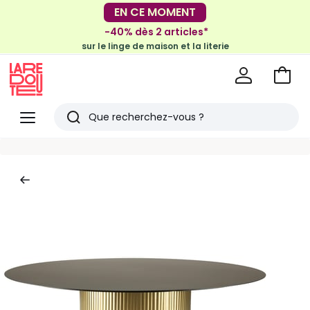
-30€ tous les 100€*
EN CE MOMENT
sur le meuble & la déco
-40% dès 2 articles*
sur le linge de maison et la literie
Voir
mon
La
panie
Redoute
Menu
Rechercher
Derniers
articles
vus