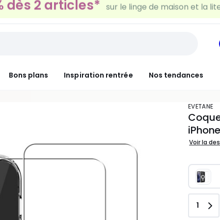
30€ tous les 100€*
sur le meuble & la déco
Bons plans
Inspiration rentrée
Nos tendances
EVETANE
Coque
iPhone
Voir la de
Quant
1