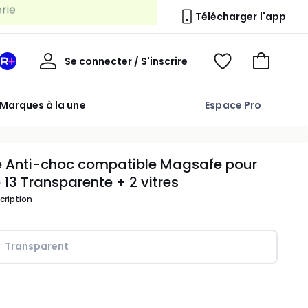
Télécharger l'app
Mon
Se connecter / S'inscrire
Mon
Voir
Voir
compte
espace
mes
mon
La
favoris
panier
Marques à la une
Espace Pro
Redoute
+
 Anti-choc compatible Magsafe pour
 13 Transparente + 2 vitres
scription
Transparent
ité