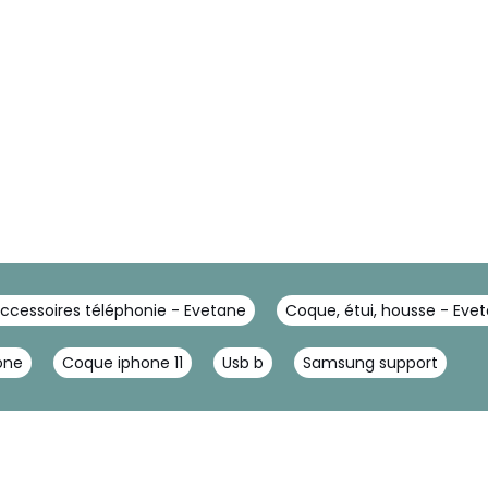
ccessoires téléphonie - Evetane
Coque, étui, housse - Eve
one
Coque iphone 11
Usb b
Samsung support