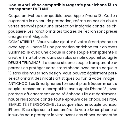
Coque Anti-choc compatible Magsafe pour iPhone 13 Tra
transparent
EVETANE
Coque anti-choc compatible avec Apple iPhone 13 . Cette 
augmente le niveau de protection, même en cas de chute.
verres trempés pour une protection intégrale contre les cho
poussière. Les fonctionnalités tactiles de l'écran sont prés
chargement Magsafe
COMPATIBILITÉ : Vous voulez ajouter à votre Smartphone 
avec Apple iPhone 13 une protection antichoc tout en mett
Sublimez-le avec une coque silicone souple transparente 
à votre Smartphone, dans son plus simple appareil ou agr
DESIGN TENDANCE : La coque silicone souple transparente a
permet de protéger votre smartphone avec cette coque c
13 sans dissimuler son design. Vous pouvez également pers
sélectionnant des motifs artistiques ou fun à votre image !
ANTICHOC: Les Smartphones tombant plus fréquemment sur 
souple transparente compatible avec Apple iPhone 13 ,avec
protège efficacement votre téléphone. Elle est égalemen
haute résistance contre toute épreuve des chocs, des rayur
SIMPLICITÉ ET ERGONOMIE : La coque silicone souple trans
iPhone 13 se clips sur la face arrière de votre Smartphone e
incurvés pour protéger la vitre avant des chocs. connecté