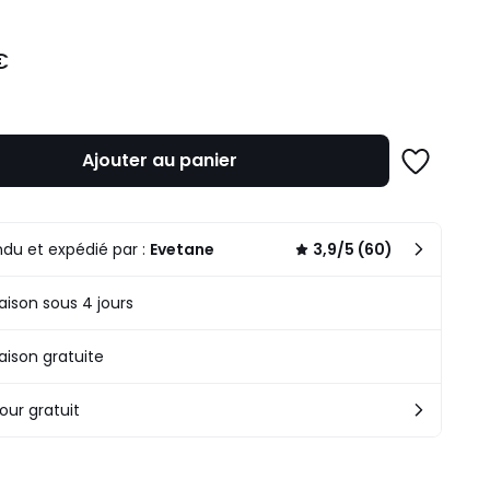
€
Ajouter au panier
Ajouter
à
une
liste
du et expédié par :
Evetane
3,9/5 (60)
raison sous 4 jours
raison gratuite
our gratuit