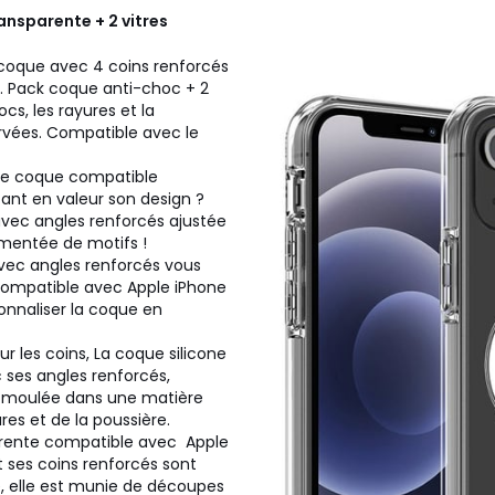
nsparente + 2 vitres
coque avec 4 coins renforcés
 Pack coque anti-choc + 2
cs, les rayures et la
ervées. Compatible avec le
une coque compatible
ant en valeur son design ?
avec angles renforcés ajustée
émentée de motifs !
vec angles renforcés vous
ompatible avec Apple iPhone
onnaliser la coque en
les coins, La coque silicone
 ses angles renforcés,
t moulée dans une matière
es et de la poussière.
parente compatible avec Apple
t ses coins renforcés sont
e, elle est munie de découpes