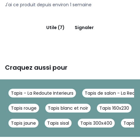
J'ai ce produit depuis environ 1 semaine
Utile (7)
Signaler
Craquez aussi pour
Tapis - La Redoute Interieurs
Tapis de salon - La Redou
Tapis rouge
Tapis blanc et noir
Tapis 160x230
Tapis jaune
Tapis sisal
Tapis 300x400
Tapis 