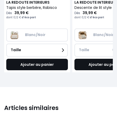
LA REDOUTE INTERIEURS
LA REDOUTE INTERIEUR
Tapis style berbère, Rabisco
39,99 €
39,99 €
Dès
Dès
dont
0,12 €
d'éco part
dont
0,12 €
d'éco part
Blanc/Noir
Blanc/Noir
Taille
Taille
60
Ajouter au panier
Ajouter au pan
Articles similaires