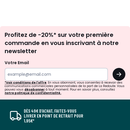
Inscription
Profitez de -20%* sur votre première
newsletter
commande en vous inscrivant à notre
newsletter
Votre Email
OK
*Voir conditions de l'offre
. En vous abonnant, vous consentez à recevoir des
communications commerciales personnalisées de la part de La Redoute. Vous
pouvez vous
désabonner
à tout moment. Pour en savoir plus, consultez
notre politique de confidentialité.
DÈS 49€ D’ACHAT, FAITES-VOUS
LIVRER EN POINT DE RETRAIT POUR
1,95€*