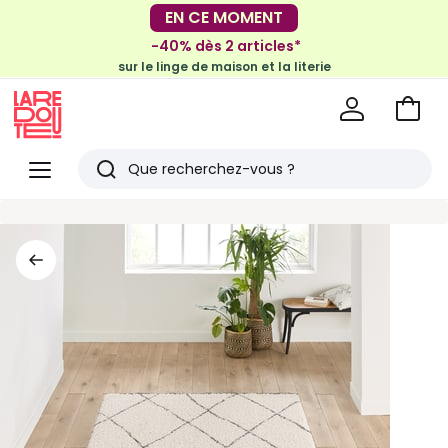
-30€ tous les 100€*
EN CE MOMENT
sur le meuble & la déco
-40% dès 2 articles*
sur le linge de maison et la literie
Voir
mon
La
panie
Redoute
Menu
Rechercher
Derniers
articles
vus