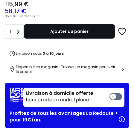
115,99 €
à
58,17 €
partir
de
dont
0,35 €
d'éco part
115,99
€
Quantité
1
Ajouter au panier
souscrivez
Ajoute
à
à
notre
une
programme
liste
Livraison sous
3 à 10 jours
pour
payer
Disponible en magasin : Trouver un magasin pour voir
à
le produit
la
place
58,17
Livraison à domicile offerte
€.
hors produits marketplace
Profitez de tous les avantages La Redoute +
pour 19€/an.