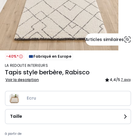
Articles similaires
-40%*
Fabriqué en Europe
LA REDOUTE INTERIEURS
Tapis style berbère, Rabisco
Voir la description
4,4
/5
7 avis
Ecru
Taille
Prix
à partir de