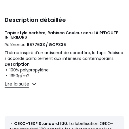
Description détaillée
Tapis style berbère, Rabisco Couleur ecru
LA REDOUTE
INTERIEURS
Référence
6677633 / GOP336
Thème inspiré d'un artisanat de caractère, le tapis Rabisco
s'accorde parfaitement aux intérieurs contemporains.
Description
• 100% polypropylène
• 1950g/m2
• Épaisseur : 3 cm
Lire la suite
• Type de tissage : mécanique
• Compatible chauffage au sol : oui
• Usage intérieur : oui
• Usage extérieur : non
Qualité
• Le polypropylène est une matière synthétique au rendu
•
OEKO-TEX® Standard 100.
La labellisation OEKO-
visuellement proche de celui de la laine.