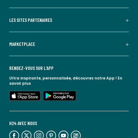
LES SITES PARTENAIRES
MARKETPLACE
RENDEZ-VOUS SUR L'APP
Ultra inspirante, personnalisée, découvrez notre App !
En
savoir plus
lien vers l'app store
lien vers google play
H24 AVEC NOUS
lien vers l'espace réseaux sociaux
lien vers l'espace réseaux sociaux
lien vers l'espace réseaux sociaux
lien vers l'espace réseaux sociaux
lien vers l'espace réseaux sociaux
lien vers le blog la redoute