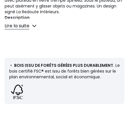
avec plateau en verre trempé Spinella. Sous le plateau, on
peut aisément y glisser objets ou magazines. Un design
signé La Redoute Intérieurs.
Description
• Table basse en MDF plaqué noyer finition vernis
Lire la suite
nitrocellulosique et plateau en verre trempé fumé.
• Bois certifié FSC®
• Patins en polyéthylène
Entretien
• Pour protéger votre table basse, pensez aux dessous de
plat, dessous de verre et sets de table.
•
BOIS ISSU DE FORÊTS GÉRÉES PLUS DURABLEMENT.
Le
bois certifié FSC® est issu de forêts bien gérées sur le
Dimensions
plan environnemental, social et économique.
• Largeur : 134 cm
• Hauteur : 35,5 cm
• Profondeur : 68 cm
Livraison
Ce produit est vendu à monter soi-même. Il sera livré chez
vous, sur rendez-vous.
Attention ! Veuillez vérifier que les ouvertures (portes,
escaliers, ascenseurs) permettront le passage du colis.