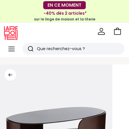
-30€ tous les 100€*
EN CE MOMENT
sur le meuble & la déco
-40% dès 2 articles*
sur le linge de maison et la literie
Voir
mon
La
panie
Redoute
Menu
Rechercher
Derniers
articles
vus