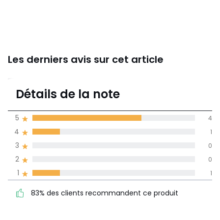
Les derniers avis sur cet article
4,2
Détails de la note
(6)
moyenne des avis
5
4
dans toutes les
4
1
langues
3
0
Informations,
2
0
La Redoute s'engage
1
1
83% des clients
5
4
recommandent ce produit
4
1
83% des clients recommandent ce produit
3
0
2
0