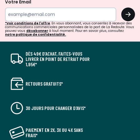
Votre Email
OK
*Voir conditions de l'offre
. En vous abonnant, vous consentez à recevoir des
communications commerciales personnalisées de la part de La Redoute. Vous
pouvez vous
désabonner
à tout moment. Pour en savoir plus, consultez
notre politique de confidentialité.
DÈS 49€ D’ACHAT, FAITES-VOUS
LIVRER EN POINT DE RETRAIT POUR
1,95€*
RETOURS GRATUITS*
30 JOURS POUR CHANGER D'AVIS*
PAIEMENT EN 2X, 3X OU 4X SANS
FRAIS*