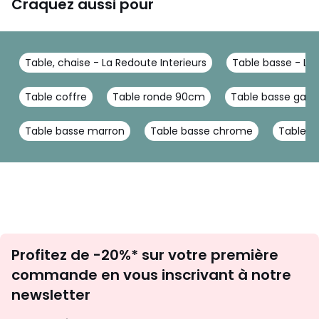
Craquez aussi pour
Table, chaise - La Redoute Interieurs
Table basse - La 
Table coffre
Table ronde 90cm
Table basse galet
Table basse marron
Table basse chrome
Table b
Inscription
Profitez de -20%* sur votre première
newsletter
commande en vous inscrivant à notre
newsletter