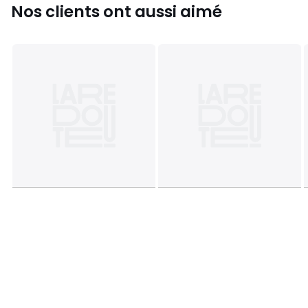
Nos clients ont aussi aimé
Dimensions et poids des colis
2 colis
• L95 x H35 x P53 cm, 15 kg • L140 x H10 x P77 cm, 24,5 kg
Couleurs
Coloris Noyer
Tailles
Taille Unique
Téléchargements
Plan(s) de montage
Caractéristiques environnementales de l’emballage
En savoir plus sur nos emballages