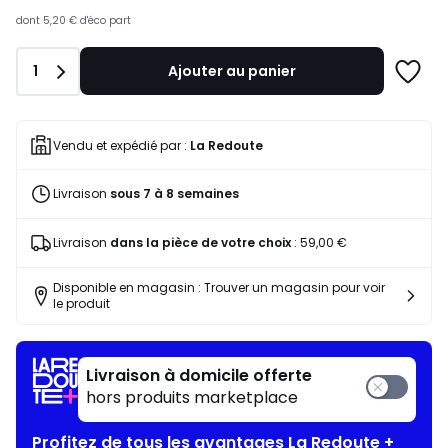
souscrivez
à
dont
5,20 €
d'éco part
notre
programme
Quantité
1
Ajouter au panier
pour
Ajoute
payer
à
à
une
la
liste
Vendu et expédié par :
La Redoute
place
392,86
Livraison
sous 7 à 8 semaines
€.
Livraison
dans la pièce de votre choix
:
59,00 €
Disponible en magasin : Trouver un magasin pour voir
le produit
Livraison à domicile offerte
hors produits marketplace
Profitez de tous les avantages La Redoute +