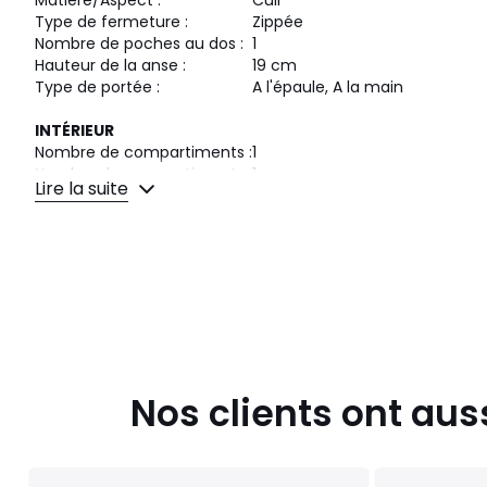
Matière/Aspect :
Cuir
Type de fermeture :
Zippée
Nombre de poches au dos :
1
Hauteur de la anse :
19 cm
Type de portée :
A l'épaule, A la main
INTÉRIEUR
Nombre de compartiments :
1
Nombre de compartiments :
1
Lire la suite
Nombre de poches simples :
2
Nombre de poches éclair :
1
Composition :
Polyester
Couleurs
Black
Tailles
Taille Unique
Nos clients ont aus