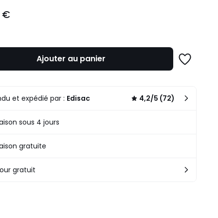
 €
Ajouter au panier
Ajouter
à
une
liste
du et expédié par :
Edisac
4,2/5 (72)
raison sous 4 jours
raison gratuite
our gratuit