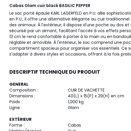
Cabas Glam cuir black
BASILIC PEPPER
Le sac porté épaule KARL LAGERFELD en P.U. allie sophisticati
en P.U., il offre une alternative élégante au cuir traditionn
des animaux. À l'extérieur, il dispose d'une poche au dos e
sécurisé par un aimant, facilitant l'accès à vos effets per
13 cm le rend confortable à porter à la main ou en bandoul
réglable et amovible. À l'intérieur, le sac comprend une po
compartiment spacieux pour organiser vos essentiels. Ce s
s'adapter à divers styles et occasions, offrant à la fois prat
DESCRIPTIF TECHNIQUE DU PRODUIT
GENERAL
Composition :
CUIR DE VACHETTE
Dimensions :
40(L) x 15(P) x 29(H) en cm
Poids :
1,000 kg
Ligne :
Glam
EXTÉRIEUR
Forme :
Cabas