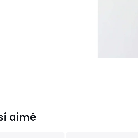
si aimé