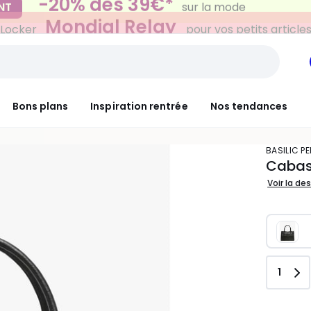
Mondial Relay
 Locker
pour vos petits article
Bons plans
Inspiration rentrée
Nos tendances
BASILIC P
Cabas
Voir la de
Quant
1