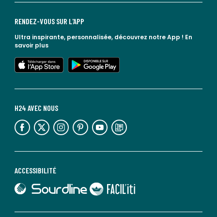
RENDEZ-VOUS SUR L'APP
Ultra inspirante, personnalisée, découvrez notre App !
En
savoir plus
lien vers l'app store
lien vers google play
H24 AVEC NOUS
lien vers l'espace réseaux sociaux
lien vers l'espace réseaux sociaux
lien vers l'espace réseaux sociaux
lien vers l'espace réseaux sociaux
lien vers l'espace réseaux sociaux
lien vers le blog la redoute
ACCESSIBILITÉ
lien vers Sourdline
lien vers Faciliti