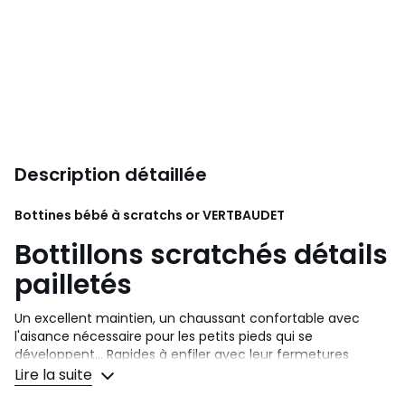
Description détaillée
Bottines bébé à scratchs or
VERTBAUDET
Bottillons scratchés détails
pailletés
Un excellent maintien, un chaussant confortable avec
l'aisance nécessaire pour les petits pieds qui se
développent... Rapides à enfiler avec leur fermetures
scratchée, les
bottillons
en
cuir font aussi la différence
Lire la suite
avec leurs jolis détails pailletés.