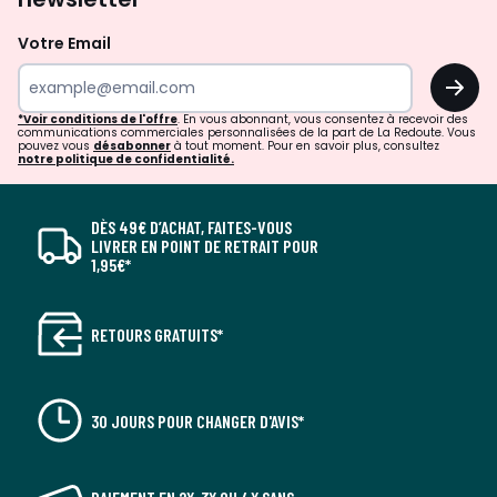
Votre Email
OK
*Voir conditions de l'offre
. En vous abonnant, vous consentez à recevoir des
communications commerciales personnalisées de la part de La Redoute. Vous
pouvez vous
désabonner
à tout moment. Pour en savoir plus, consultez
notre politique de confidentialité.
DÈS 49€ D’ACHAT, FAITES-VOUS
LIVRER EN POINT DE RETRAIT POUR
1,95€*
RETOURS GRATUITS*
30 JOURS POUR CHANGER D'AVIS*