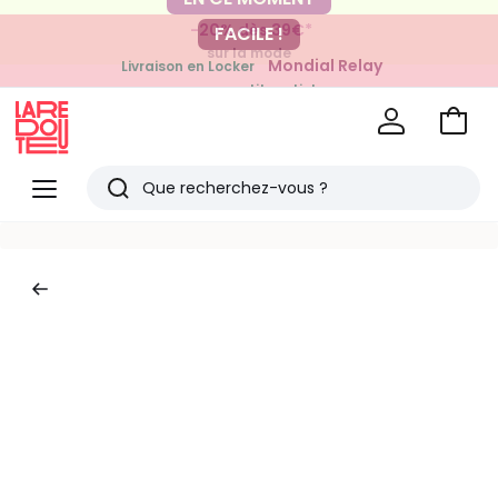
-20% dès 39€*
FACILE !
sur la mode
Mondial Relay
Livraison en Locker
pour vos petits articles
Voir
mon
La
panie
Redoute
Menu
Rechercher
Derniers
articles
vus