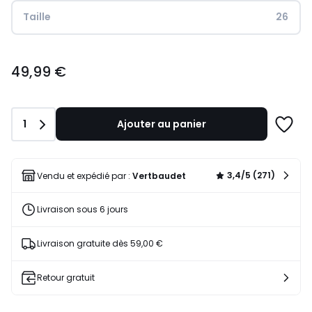
Taille
26
49,99
49,99 €
€.
Quantité
1
Ajouter au panier
Ajoute
à
une
liste
3,4/5 (271)
Vendu et expédié par :
Vertbaudet
Livraison sous 6 jours
Livraison gratuite dès 59,00 €
Retour gratuit