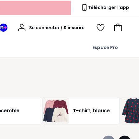
s
Télécharger l'app
Mon
Se connecter / S'inscrire
Mon
Voir
Voir
compte
espace
mes
mon
La
favoris
panier
Espace Pro
Redoute
+
nsemble
T-shirt, blouse