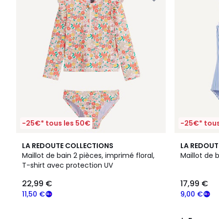
-25€* tous les 50€
-25€* tous
5
LA REDOUTE COLLECTIONS
LA REDOUT
/
Maillot de bain 2 pièces, imprimé floral,
Maillot de 
5
T-shirt avec protection UV
22,99 €
17,99 €
11,50 €
9,00 €