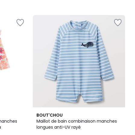
BOUT'CHOU
 manches
Maillot de bain combinaison manches
a
longues anti-UV rayé