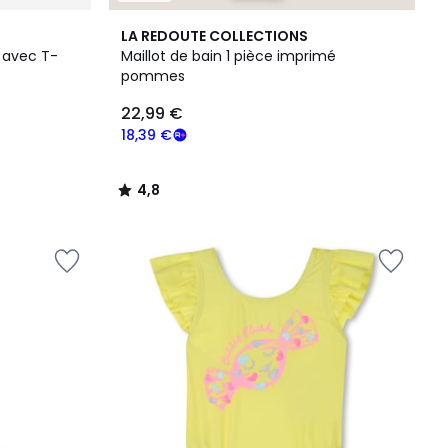
4,8
LA REDOUTE COLLECTIONS
/ 5
, avec T-
Maillot de bain 1 pièce imprimé
pommes
22,99 €
18,39 €
4,8
/
5