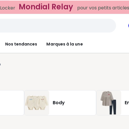
Mondial Relay
 Locker
pour vos petits article
Nos tendances
Marques à la une
n
Body
E