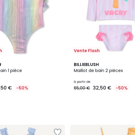
h
Vente Flash
H
BILLIEBLUSH
bain 1 pièce
Maillot de bain 2 pièces
à partir de
,50 €
32,50 €
-50%
65,00 €
-50%