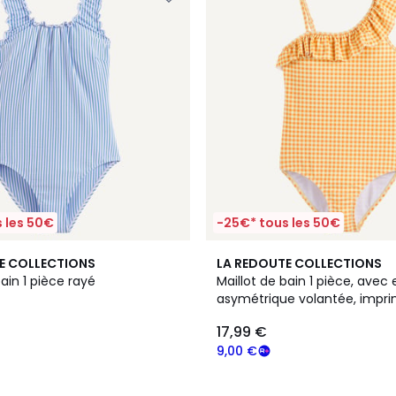
 les 50€
-25€* tous les 50€
E COLLECTIONS
LA REDOUTE COLLECTIONS
bain 1 pièce rayé
Maillot de bain 1 pièce, avec
asymétrique volantée, impr
carreaux
17,99 €
9,00 €