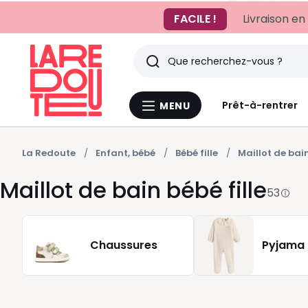
FACILE !
Livraison en
Rechercher
Derniers
Prêt-à-rentrer
MENU
Menu
articles
La
Redoute
vus
La Redoute
Enfant, bébé
Bébé fille
Maillot de bai
Maillot de bain bébé fille
53
Chaussures
Pyjama