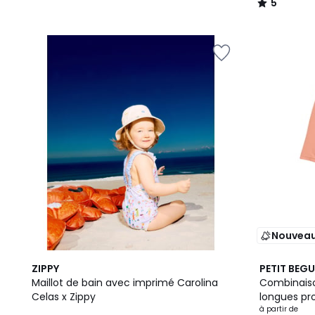
5
/
5
Nouvea
ZIPPY
PETIT BEGU
Maillot de bain avec imprimé Carolina
Combinais
Celas x Zippy
longues pro
à partir de