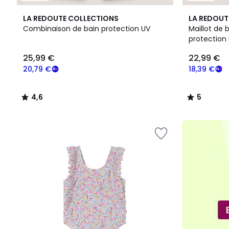
4,6
5
LA REDOUTE COLLECTIONS
LA REDOUT
/ 5
/
Combinaison de bain protection UV
Maillot de 
5
protection
25,99
25,99 €
22,99 €
€
souscrivez
20,79 €
18,39 €
à
notre
4,6
5
programme
/
/
pour
5
5
payer
à
la
place
20,79
€.