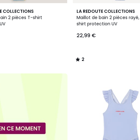
2
E COLLECTIONS
LA REDOUTE COLLECTIONS
/
bain 2 pièces T-shirt
Maillot de bain 2 pièces rayé
5
 UV
shirt protection UV
22,99 €
2
/
5