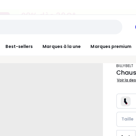
-20% dès 39€*
NT
sur la mode
Best-sellers
Marques à la une
Marques premium
BILLYBELT
Chauss
Voir la de
Taille