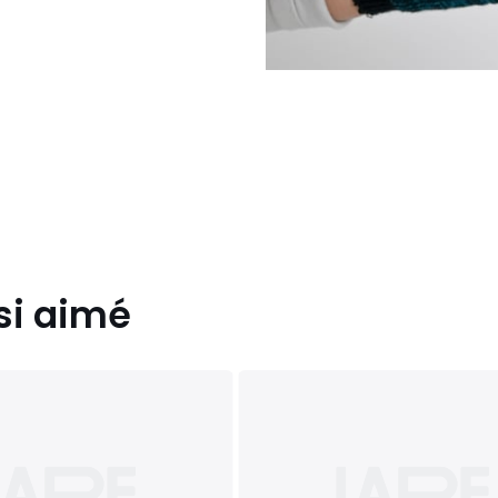
si aimé