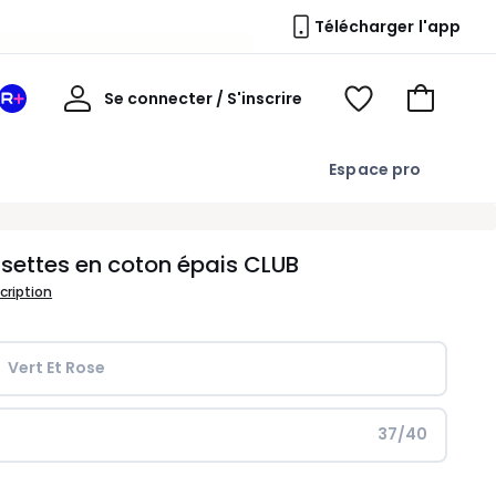
Télécharger l'app
Mon
Se connecter / S'inscrire
Mon
Voir
Voir
compte
espace
mes
mon
La
favoris
panier
Espace pro
Redoute
+
ettes en coton épais CLUB
scription
Vert Et Rose
37/40