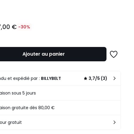
ité
7,00 €
-30%
Ajouter au panier
Ajouter
à
une
n
liste
du et expédié par :
BILLYBELT
3,7/5 (3)
.
raison sous 5 jours
raison gratuite dès 80,00 €
our gratuit