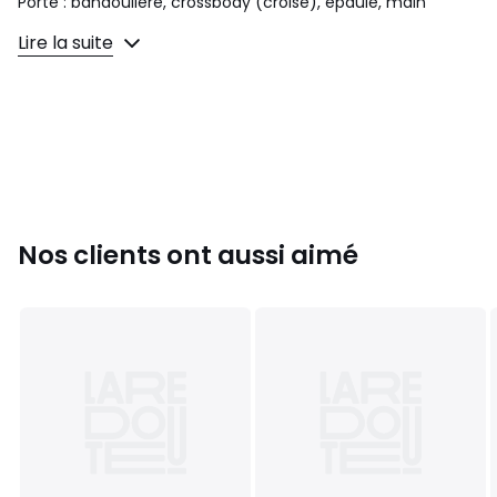
Porté : bandoulière, crossbody (croisé), épaule, main
Lire la suite
Dimensions : L37/30 X H30 X P12 cm
Poids : 530 g
Hauteur anses : 20 cm
Bandoulière : en cuir, amovible et ajustable
Longueur bandoulière : 60 à 116 cm
Fermeture : pression aimantée
Extérieur :
Matière : poils synthétiques
Finitions métalliques : dorées
Nos clients ont aussi aimé
Intérieur :
Doublure : toile synthétique
Deux compartiments séparés par une poche zippée
Une poche zippée et deux poches plaquées
Tenue : souple
Type de cuir : cuir de vachette
Couleurs
Léopard, Océlot
Tailles
Taille Unique