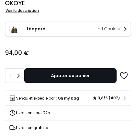
OKOYE
Voir la description
Léopard
+
1
Couleur
94,00
94,00 €
€.
Quantité
1
Ajouter au panier
Ajoute
à
une
liste
3,8/5 (407)
Vendu et expédié par :
Oh my bag
Livraison sous 72h
Livraison gratuite