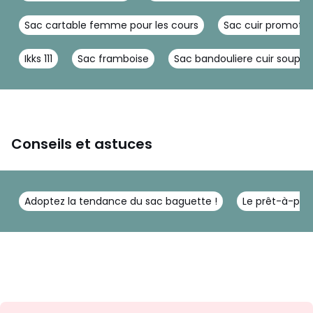
Sac cartable femme pour les cours
Sac cuir promotio
Ikks 111
Sac framboise
Sac bandouliere cuir souple
Conseils et astuces
Adoptez la tendance du sac baguette !
Le prêt-à-port
Inscription