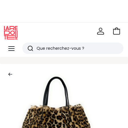
Mondial Relay
Livraison en Locker
pour vos petits articles
EN CE MOMENT
-20% dès 39€*
sur la mode
Voir
mon
La
panie
Redoute
Menu
Rechercher
Derniers
articles
vus