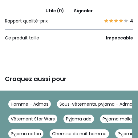
Utile (0)
Signaler
Rapport qualité-prix
4
Ce produit taille
Impeccable
Craquez aussi pour
Homme - Admas
Sous-vêtements, pyjama - Admas
Vêtement Star Wars
Pyjama ado
Pyjama mollet
Pyjama coton
Chemise de nuit homme
Pyjama h