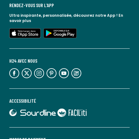
RENDEZ-VOUS SUR L'APP
Ultra inspirante, personnalisée, découvrez notre App !
En
savoir plus
lien vers l'app store
lien vers google play
H24 AVEC NOUS
lien vers l'espace réseaux sociaux
lien vers l'espace réseaux sociaux
lien vers l'espace réseaux sociaux
lien vers l'espace réseaux sociaux
lien vers l'espace réseaux sociaux
lien vers le blog la redoute
ACCESSIBILITÉ
lien vers Sourdline
lien vers Faciliti