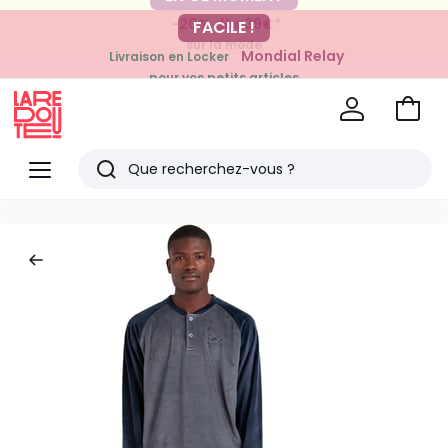
-20% dès 39€*
FACILE !
sur la mode
Mondial Relay
Livraison en Locker
pour vos petits articles
Voir
mon
La
panie
Redoute
Menu
Rechercher
Derniers
articles
vus