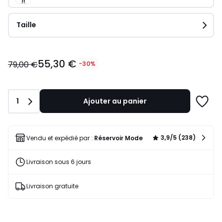
Taille
55,30
55,30 €
€
79,00 €
-30%
au
lieu
de
Quantité
1
Ajouter au panier
79,00
Ajoute
€
à
30%
une
de
liste
3,9/5 (238)
Vendu et expédié par :
Réservoir Mode
réduction
appliquée.
Livraison sous 6 jours
Livraison gratuite