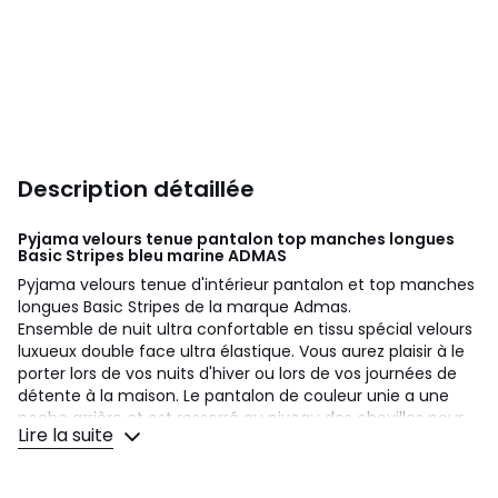
Description détaillée
Pyjama velours tenue pantalon top manches longues
Basic Stripes bleu marine
ADMAS
Pyjama velours tenue d'intérieur pantalon et top manches
longues Basic Stripes de la marque Admas.
Ensemble de nuit ultra confortable en tissu spécial velours
luxueux double face ultra élastique. Vous aurez plaisir à le
porter lors de vos nuits d'hiver ou lors de vos journées de
détente à la maison. Le pantalon de couleur unie a une
poche arrière et est resserré au niveau des chevilles pour
Lire la suite
un meilleur maintien et un confort agréable. Le haut à
manches longues type polo a un col rond qui peut être
fermé grâce à une patte boutonnée. Les manches sont de