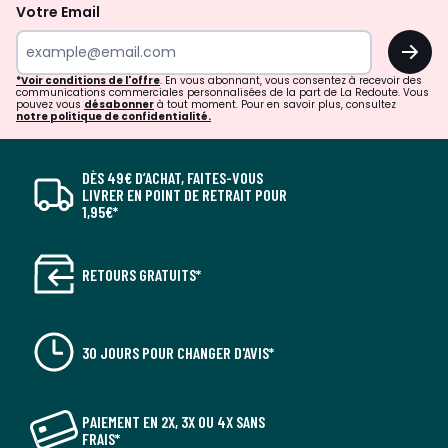
Votre Email
OK
*Voir conditions de l'offre
. En vous abonnant, vous consentez à recevoir des
communications commerciales personnalisées de la part de La Redoute. Vous
pouvez vous
désabonner
à tout moment. Pour en savoir plus, consultez
notre politique de confidentialité.
DÈS 49€ D’ACHAT, FAITES-VOUS
LIVRER EN POINT DE RETRAIT POUR
1,95€*
RETOURS GRATUITS*
30 JOURS POUR CHANGER D'AVIS*
PAIEMENT EN 2X, 3X OU 4X SANS
FRAIS*