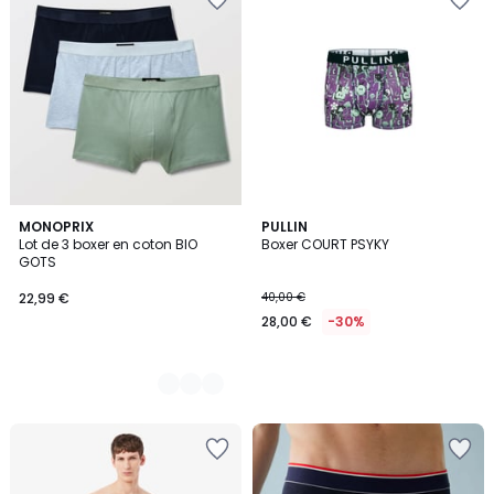
2
MONOPRIX
PULLIN
Lot de 3 boxer en coton BIO
Boxer COURT PSYKY
Couleurs
GOTS
22,99 €
40,00 €
28,00 €
-30%