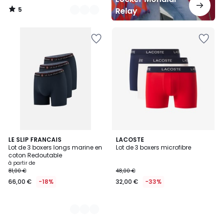
5
Relay
/
5
3
LE SLIP FRANCAIS
LACOSTE
Lot de 3 boxers longs marine en
Lot de 3 boxers microfibre
Couleurs
coton Redoutable
à partir de
81,00 €
48,00 €
66,00 €
-18%
32,00 €
-33%