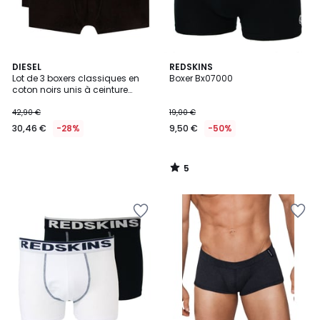
5
DIESEL
REDSKINS
/
Lot de 3 boxers classiques en
Boxer Bx07000
5
coton noirs unis à ceinture
différentes
42,90 €
19,00 €
30,46 €
-28%
9,50 €
-50%
5
/
5