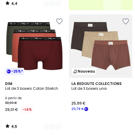
4,4
/
5
-25%*
Nouveau
4,5
25
DIM
LA REDOUTE COLLECTIONS
/ 5
Lot de 3 boxers Coton Stretch
Lot de 3 boxers unis
Couleurs
à partir de
33,99 €
25,99 €
20,79 €
29,01 €
-14%
4,5
/
5