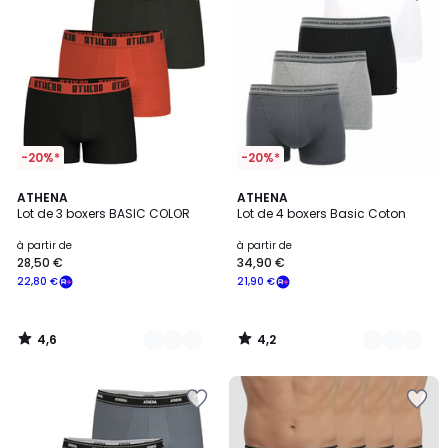
-20%*
-20%*
4,6
4,2
4
ATHENA
5
ATHENA
/ 5
/ 5
Lot de 3 boxers BASIC COLOR
Lot de 4 boxers Basic Coton
Couleurs
Couleurs
à partir de
à partir de
28,50 €
34,90 €
22,80 €
21,90 €
4,6
4,2
/
/
5
5