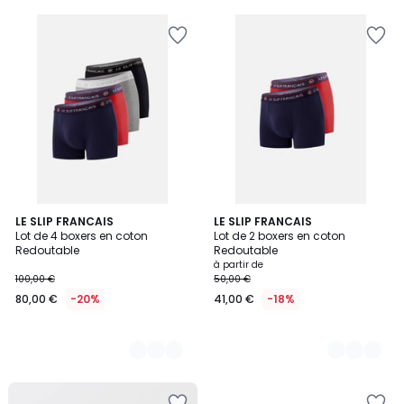
2
LE SLIP FRANCAIS
11
LE SLIP FRANCAIS
Lot de 4 boxers en coton
Lot de 2 boxers en coton
Couleurs
Couleurs
Redoutable
Redoutable
à partir de
100,00 €
50,00 €
80,00 €
-20%
41,00 €
-18%