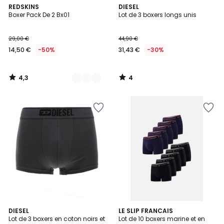
4,3
4
2
REDSKINS
DIESEL
/ 5
/
Boxer Pack De 2 Bx01
Lot de 3 boxers longs unis
Couleurs
5
29,00 €
44,90 €
14,50 €
-50%
31,43 €
-30%
4,3
4
/
/
5
5
2
DIESEL
5
LE SLIP FRANCAIS
Lot de 3 boxers en coton noirs et
Lot de 10 boxers marine et en
Couleurs
Couleurs