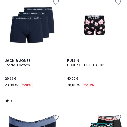
5
JACK & JONES
PULLIN
/
Lot de 3 boxers
BOXER COURT BLACKP
5
29,99 €
40,00 €
23,99 €
-20%
28,00 €
-30%
5
/
5