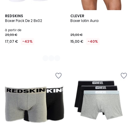
2
REDSKINS
CLEVER
Boxer Pack De 2 Bx02
Boxer latin Aura
Couleurs
à partir de
29,99 €
25,00 €
17,07 €
-43%
15,00 €
-40%