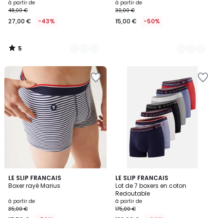
à partir de
à partir de
48,00 €
30,00 €
27,00 €
-43%
15,00 €
-50%
5
/
5
5
26
LE SLIP FRANCAIS
8
LE SLIP FRANCAIS
/
Boxer rayé Marius
Lot de 7 boxers en coton
Couleurs
Couleurs
5
Redoutable
à partir de
à partir de
35,00 €
175,00 €