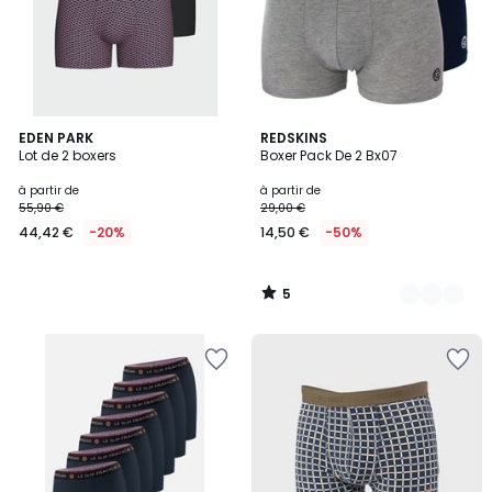
5
EDEN PARK
4
REDSKINS
/
Lot de 2 boxers
Boxer Pack De 2 Bx07
Couleurs
5
à partir de
à partir de
55,90 €
29,00 €
44,42 €
-20%
14,50 €
-50%
5
/
5