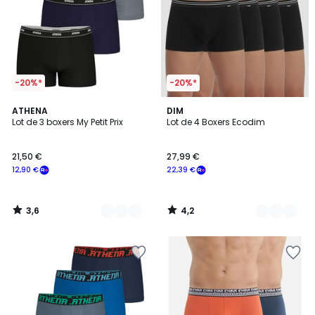
-20%*
-20%*
3,6
4,2
3
ATHENA
4
DIM
/ 5
/ 5
Lot de 3 boxers My Petit Prix
Lot de 4 Boxers Ecodim
Couleurs
Couleurs
21,50 €
27,99 €
12,90 €
22,39 €
3,6
4,2
/
/
5
5