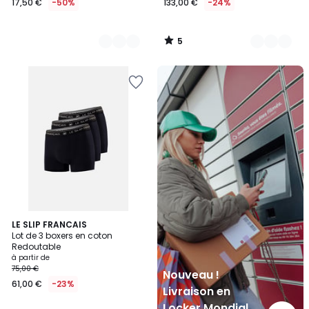
17,50 €
-50%
133,00 €
-24%
5
/
5
Nouveau
!
Livraison
en
Locker
Mondial
Relay
5
17
LE SLIP FRANCAIS
/
Lot de 3 boxers en coton
Couleurs
5
Redoutable
à partir de
75,00 €
Nouveau !
61,00 €
-23%
Livraison en
Locker Mondial