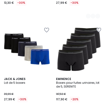
13,30 €
-30%
27,99 €
-30%
4,7
JACK & JONES
EMINENCE
/ 5
Lot de 5 boxers
Boxers pour fuites urinaires, lot
de 5, SERENITE
39,99 €
147,50 €
27,99 €
-30%
117,90 €
-20%