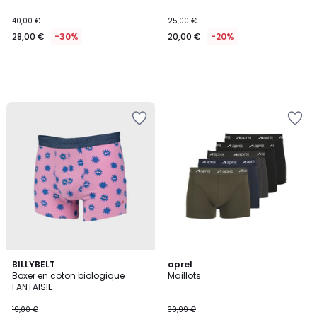
40,00 €
25,00 €
28,00 €
-30%
20,00 €
-20%
BILLYBELT
2
aprel
Boxer en coton biologique
Maillots
Couleurs
FANTAISIE
19,00 €
39,99 €