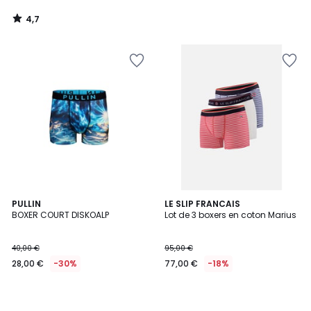
4,7
/
5
PULLIN
LE SLIP FRANCAIS
BOXER COURT DISKOALP
Lot de 3 boxers en coton Marius
40,00 €
95,00 €
28,00 €
-30%
77,00 €
-18%