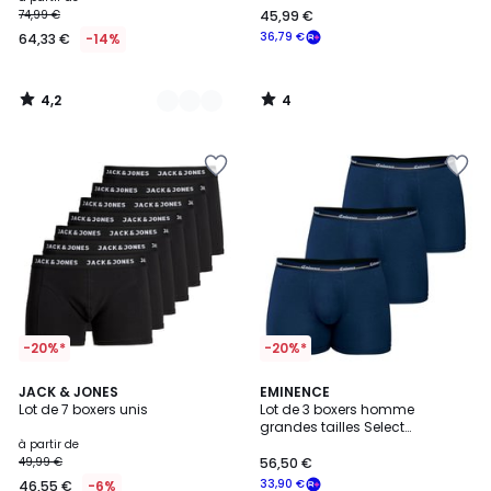
74,99 €
45,99 €
à
36,79 €
64,33 €
-14%
partir
de
64,33
4,2
4
€
/
/
5
5
au
lieu
de
74,99
€
14%
de
réduction
appliquée.
-20%*
-20%*
4,5
JACK & JONES
2
EMINENCE
/ 5
Lot de 7 boxers unis
Lot de 3 boxers homme
Couleurs
grandes tailles Select
Eminence
à partir de
49,99 €
56,50 €
33,90 €
46,55 €
-6%