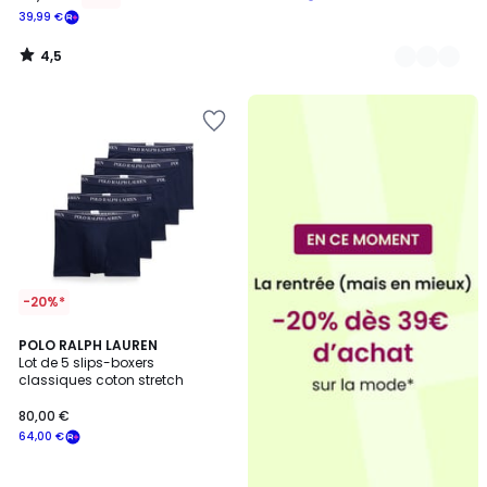
39,99 €
4,5
/
5
-20%*
4,4
7
POLO RALPH LAUREN
/ 5
Lot de 5 slips-boxers
Couleurs
classiques coton stretch
80,00 €
64,00 €