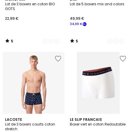
/
/
Lot de 3 boxers en coton BIO
Lot de 5 boxers mix and colors
Couleurs
Couleurs
5
5
GOTS
22,99 €
49,99 €
34,99 €
5
5
/
/
5
5
5
2
LACOSTE
31
LE SLIP FRANCAIS
/
Lot de 3 boxers courts coton
Boxer vert en coton Redoutable
Couleurs
Couleurs
5
stretch