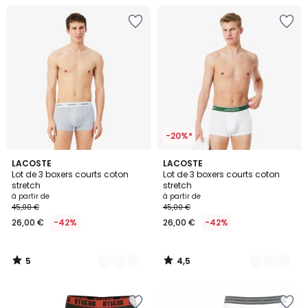
-20%*
5
4,5
6
LACOSTE
7
LACOSTE
/
/ 5
Lot de 3 boxers courts coton
Lot de 3 boxers courts coton
Couleurs
Couleurs
5
stretch
stretch
à partir de
à partir de
45,00 €
45,00 €
26,00 €
-42%
26,00 €
-42%
5
4,5
/
/
5
5