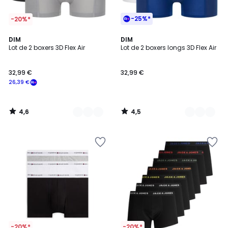
-25%*
-20%*
4,6
4,5
3
DIM
2
DIM
/ 5
/ 5
Lot de 2 boxers 3D Flex Air
Lot de 2 boxers longs 3D Flex Air
Couleurs
Couleurs
32,99 €
32,99 €
26,39 €
4,6
4,5
/
/
5
5
-20%*
-20%*