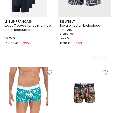
LE SLIP FRANCAIS
3
BILLYBELT
Lot de 7 boxers longs marine en
Boxer en coton biologique
Couleurs
coton Redoutable
FANTAISIE
à partir de
189,00 €
19,00 €
144,00 €
-23%
13,30 €
-30%