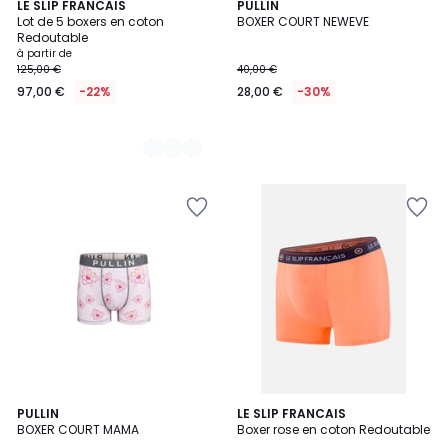
6
LE SLIP FRANCAIS
PULLIN
Lot de 5 boxers en coton
BOXER COURT NEWEVE
Couleurs
Redoutable
à partir de
125,00 €
40,00 €
97,00 €
-22%
28,00 €
-30%
PULLIN
LE SLIP FRANCAIS
BOXER COURT MAMA
Boxer rose en coton Redoutable