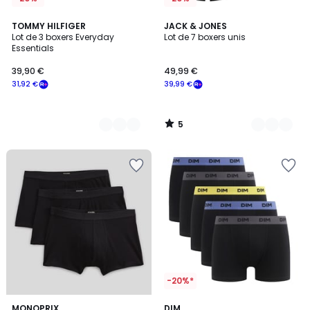
5
3
TOMMY HILFIGER
2
JACK & JONES
/
Lot de 3 boxers Everyday
Lot de 7 boxers unis
Couleurs
Couleurs
5
Essentials
39,90 €
49,99 €
31,92 €
39,99 €
5
/
5
-20%*
5
5
8
MONOPRIX
2
DIM