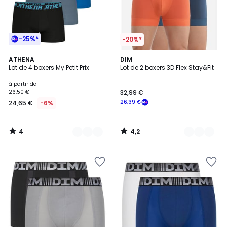
-25%*
-20%*
4
4,2
3
ATHENA
3
DIM
/
/ 5
Lot de 4 boxers My Petit Prix
Lot de 2 boxers 3D Flex Stay&Fit
Couleurs
Couleurs
5
à partir de
26,50 €
32,99 €
26,39 €
24,65 €
-6%
4
4,2
/
/
5
5