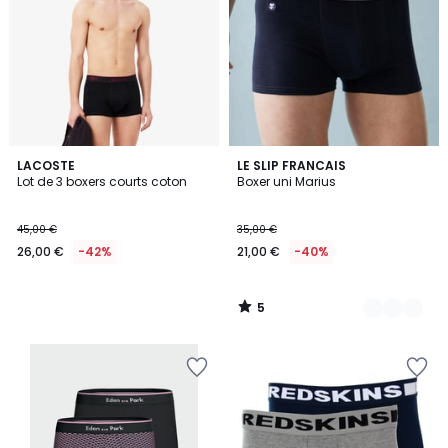
5
LACOSTE
2
LE SLIP FRANCAIS
/
Lot de 3 boxers courts coton
Boxer uni Marius
Couleurs
5
45,00 €
35,00 €
26,00 €
-42%
21,00 €
-40%
5
/
5