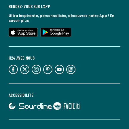
RENDEZ-VOUS SUR L'APP
Ultra inspirante, personnalisée, découvrez notre App !
En
savoir plus
lien vers l'app store
lien vers google play
H24 AVEC NOUS
lien vers l'espace réseaux sociaux
lien vers l'espace réseaux sociaux
lien vers l'espace réseaux sociaux
lien vers l'espace réseaux sociaux
lien vers l'espace réseaux sociaux
lien vers le blog la redoute
ACCESSIBILITÉ
lien vers Sourdline
lien vers Faciliti