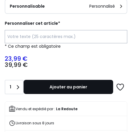
Personnalisable
Personnalisé
Personnaliser cet article*
* Ce champ est obligatoire
23,99 €
39,99
39,99 €
€
souscrivez
à
notre
Quantité
1
Ajouter au panier
programme
Ajoute
pour
à
payer
une
à
liste
Vendu et expédié par :
La Redoute
la
place
Livraison sous 8 jours
23,99
€.