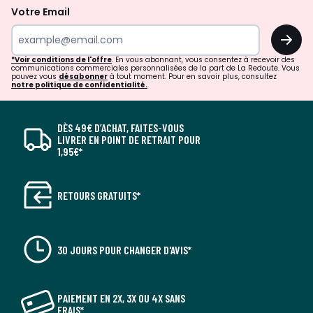
Votre Email
OK
*Voir conditions de l'offre
. En vous abonnant, vous consentez à recevoir des
communications commerciales personnalisées de la part de La Redoute. Vous
pouvez vous
désabonner
à tout moment. Pour en savoir plus, consultez
notre politique de confidentialité.
DÈS 49€ D’ACHAT, FAITES-VOUS
LIVRER EN POINT DE RETRAIT POUR
1,95€*
RETOURS GRATUITS*
30 JOURS POUR CHANGER D'AVIS*
PAIEMENT EN 2X, 3X OU 4X SANS
FRAIS*