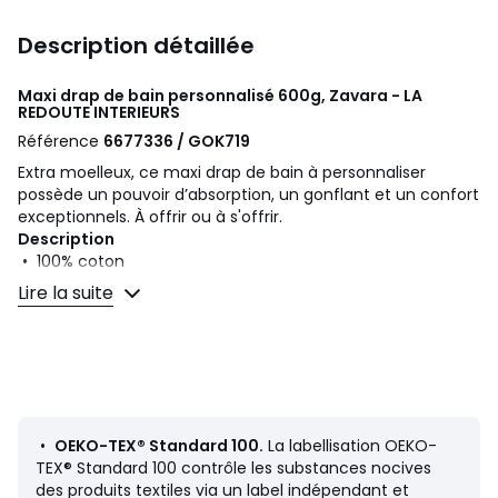
Description détaillée
Maxi drap de bain personnalisé 600g, Zavara - LA
REDOUTE INTERIEURS
Référence
6677336 / GOK719
Extra moelleux, ce maxi drap de bain à personnaliser
possède un pouvoir d’absorption, un gonflant et un confort
exceptionnels. À offrir ou à s'offrir.
Description
• 100% coton
• Eponge bouclette 600 g/m2
Lire la suite
Personnalisation
• Vous avez la possibilité de broder un prénom, un nom,
des initiales, un texte...
• Ni retour, ni échange
Entretien
•
OEKO-TEX® Standard 100.
La labellisation OEKO-
• Température de lavage 60°
TEX® Standard 100 contrôle les substances nocives
• En lavant votre linge à 40° au lieu de 60°, vous limitez la
des produits textiles via un label indépendant et