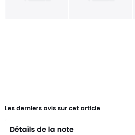
Tailles
100X150 cm
Caractéristiques environnementales de l’emballage
En savoir plus sur nos emballages
Les derniers avis sur cet article
4,4
Détails de la note