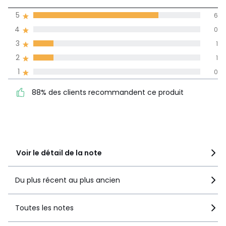
(8)
moyenne des avis
5
6
dans toutes les
4
0
langues
3
1
Informations,
2
1
La Redoute s'engage
1
0
88% des clients
5
6
recommandent ce produit
4
0
88% des clients recommandent ce produit
3
1
2
1
1
0
Voir le détail de la note
Du plus récent au plus ancien
Toutes les notes