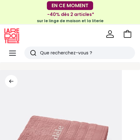
-30€ tous les 100€*
EN CE MOMENT
sur le meuble & la déco
-40% dès 2 articles*
sur le linge de maison et la literie
Voir
mon
La
panie
Redoute
Menu
Rechercher
Derniers
articles
vus