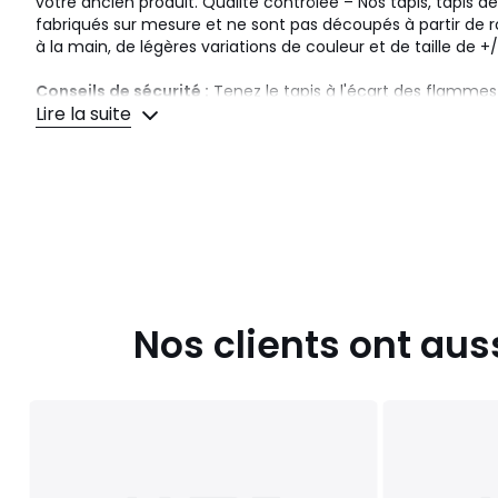
votre ancien produit. Qualité contrôlée – Nos tapis, tapis de
fabriqués sur mesure et ne sont pas découpés à partir de ro
à la main, de légères variations de couleur et de taille de 
Conseils de sécurité :
Tenez le tapis à l'écart des flammes
Lire la suite
chaleur. Respectez les consignes d'entretien afin de préser
et de garantir la sécurité.
Certifié par: OEKO-TEX® STANDARD 100
Finition:
Couleurs
Beige,Jaune,Rouge
Tailles
080x230 cm, 080x300 cm, 80x400 cm
Nos clients ont aus