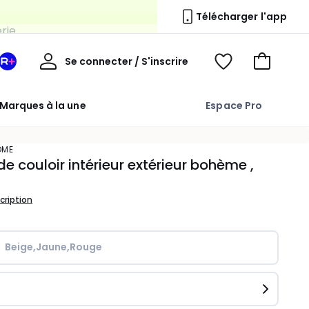
erie
Télécharger l'app
Mon
Se connecter / S'inscrire
Mon
Voir
Voir
compte
espace
mes
mon
La
favoris
panier
Marques à la une
Espace Pro
Redoute
+
OME
de couloir intérieur extérieur bohème ,
scription
Beige,Jaune,Rouge