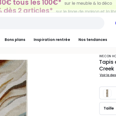
 dès 2 articles*
sur le linge de maison et la lit
Bons plans
Inspiration rentrée
Nos tendances
WECON H
Tapis 
Creek
Voir la de
Taille