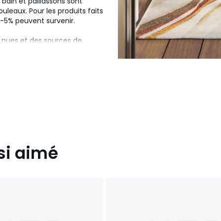
 bain et paillassons sont
uleaux. Pour les produits faits
+/-5% peuvent survenir.
 nues et des sources de
ver la qualité des matériaux
si aimé