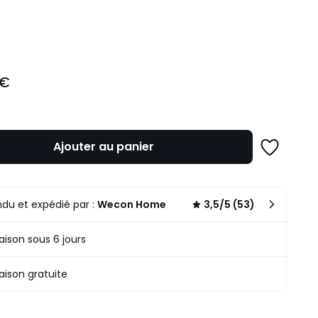
ité
 €
Ajouter au panier
Ajouter
à
une
liste
du et expédié par :
Wecon Home
3,5/5 (53)
raison sous 6 jours
raison gratuite