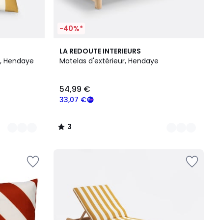
-40%*
4
3
LA REDOUTE INTERIEURS
Couleurs
/
r, Hendaye
Matelas d'extérieur, Hendaye
5
54,99 €
33,07 €
3
/
5