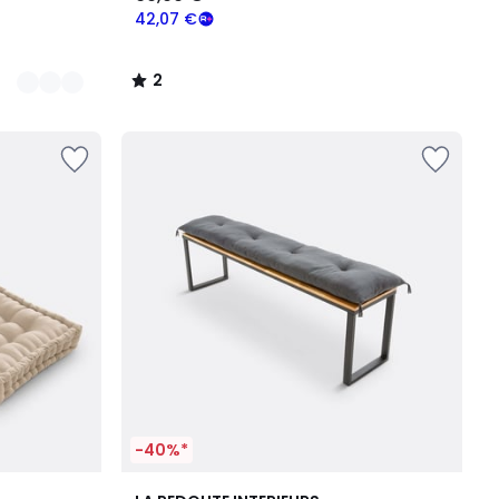
42,07 €
2
/
5
-40%*