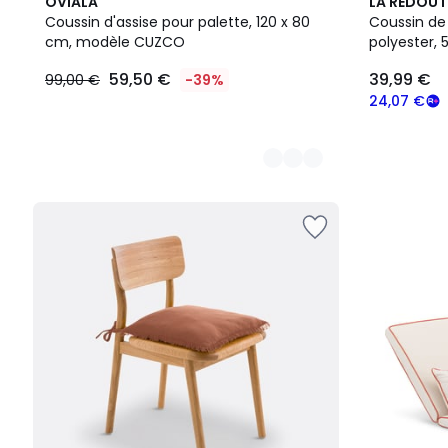
3
OVIALA
LA REDOUT
Couleurs
Coussin d'assise pour palette, 120 x 80
Coussin de 
cm, modèle CUZCO
polyester, 
59,50 €
39,99 €
99,00 €
-39%
24,07 €