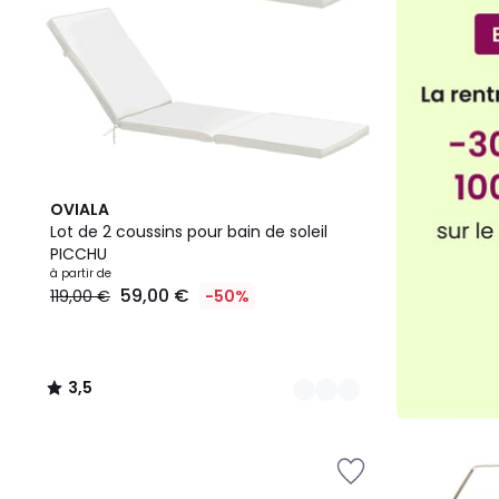
5
3,5
OVIALA
Couleurs
/ 5
Lot de 2 coussins pour bain de soleil
PICCHU
à partir de
59,00 €
119,00 €
-50%
3,5
/
5