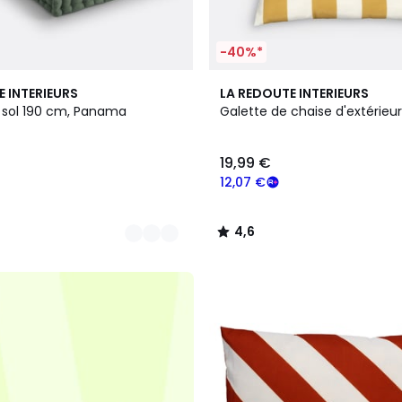
-40%*
2
4,6
E INTERIEURS
LA REDOUTE INTERIEURS
Couleurs
/ 5
 sol 190 cm, Panama
Galette de chaise d'extérieu
19,99 €
12,07 €
4,6
/
5