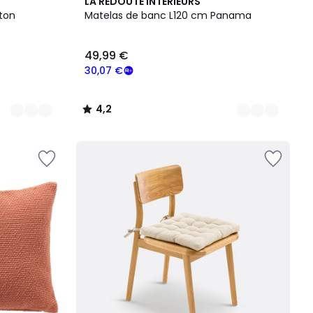
6
4,2
LA REDOUTE INTERIEURS
Couleurs
/ 5
ton
Matelas de banc L120 cm Panama
49,99 €
30,07 €
4,2
/
5