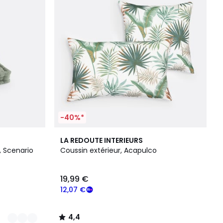
-40%*
4,4
LA REDOUTE INTERIEURS
/ 5
, Scenario
Coussin extérieur, Acapulco
19,99 €
12,07 €
4,4
/