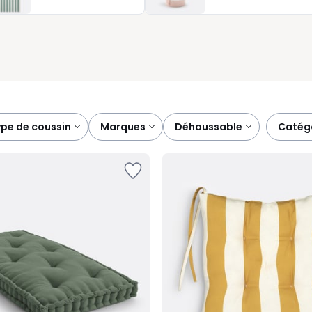
quette, associez-les à un tapis d’extérieur et composez un
type de coussin
marques
déhoussable
catég