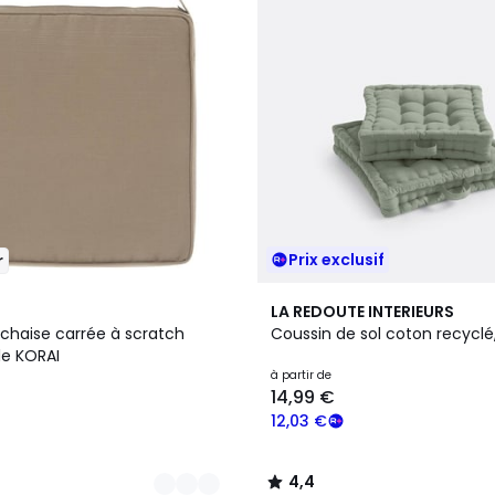
Prix exclusif
r
9
4,4
LA REDOUTE INTERIEURS
Couleurs
/ 5
 chaise carrée à scratch
Coussin de sol coton recyclé
e KORAI
à partir de
14,99 €
12,03 €
4,4
/