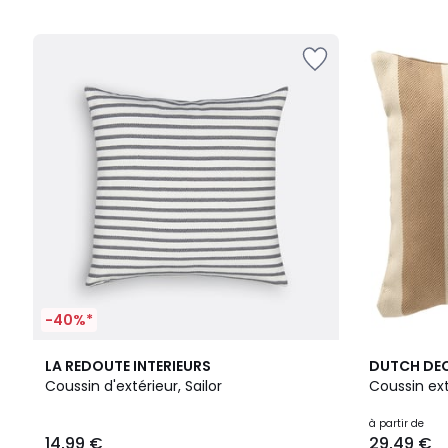
5
-40%*
5
3
LA REDOUTE INTERIEURS
DUTCH DE
/
Couleurs
Coussin d'extérieur, Sailor
Coussin ext
5
à partir de
14,99 €
29,49 €