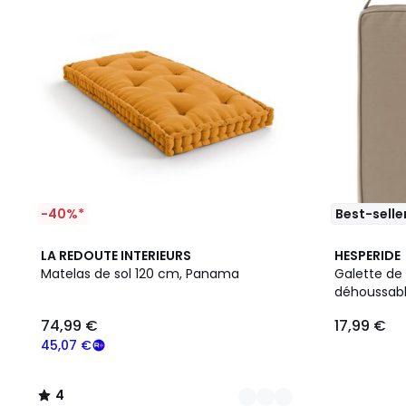
-40%*
Best-selle
8
4
7
LA REDOUTE INTERIEURS
HESPERIDE
Couleurs
/
Couleurs
Matelas de sol 120 cm, Panama
Galette de
5
déhoussabl
74,99 €
17,99 €
45,07 €
4
/