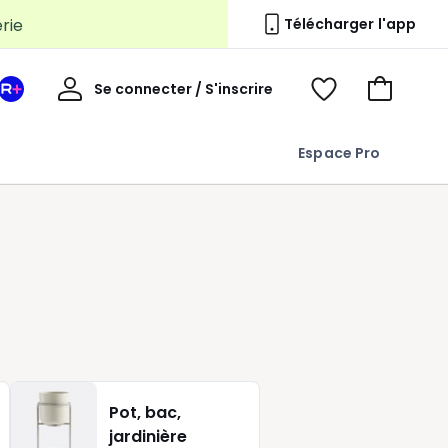
erie
Télécharger l'app
Mon
Se connecter / S'inscrire
Mon
Voir
Voir
compte
espace
mes
mon
La
favoris
panier
Espace Pro
Redoute
+
Pot, bac,
jardinière