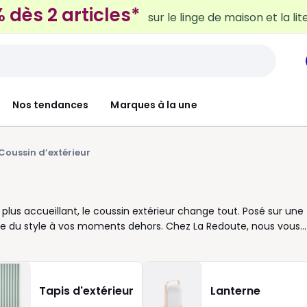
 dès 2 articles*
sur le linge de maison et la lit
Nos tendances
Marques à la une
Coussin d’extérieur
 plus accueillant, le coussin extérieur change tout. Posé sur une
nne du style à vos moments dehors. Chez La Redoute, nous vous
dien. Formats carrés, rectangulaires ou galettes d’assise,
es et les imprimés pour créer une ambiance qui vous ressemble.
er de jardin ou rendre un coin repas plus agréable. Pratiques au
s adaptées à la vie en plein air. Pour les garder beaux plus
Tapis d'extérieur
Lanterne
er en cas d’intempéries prolongées. Envie d’un extérieur plus