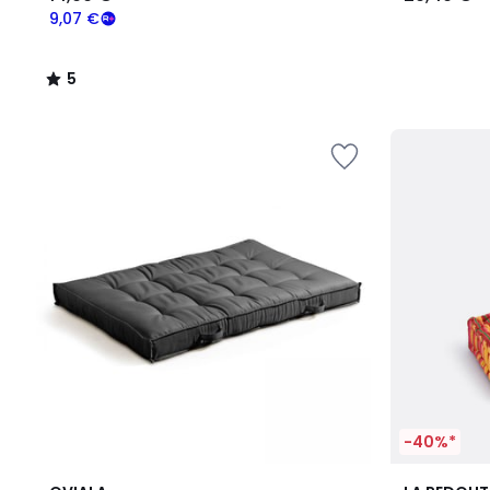
9,07 €
5
/
5
-40%*