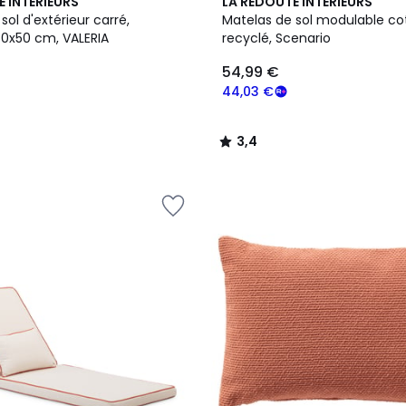
10
3,4
E INTERIEURS
LA REDOUTE INTERIEURS
Couleurs
/ 5
sol d'extérieur carré,
Matelas de sol modulable co
50x50 cm, VALERIA
recyclé, Scenario
54,99 €
44,03 €
3,4
/
5