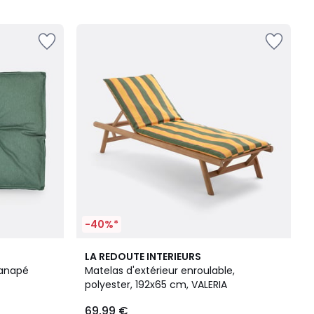
5
-40%*
2
LA REDOUTE INTERIEURS
/
canapé
Matelas d'extérieur enroulable,
5
polyester, 192x65 cm, VALERIA
69,99 €