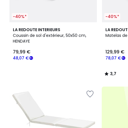
-40%*
-40%*
8
3,7
LA REDOUTE INTERIEURS
LA REDOUT
Couleurs
/ 5
Coussin de sol d'extérieur, 50x50 cm,
Matelas de
HENDAYE
79,99
79,99 €
129,99 €
€
souscrivez
48,07 €
78,07 €
à
notre
3,7
programme
/
pour
5
payer
à
la
place
48,07
€.