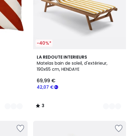
-40%*
2
3
LA REDOUTE INTERIEURS
Couleurs
/
Matelas bain de soleil, d'extérieur,
5
190x65 cm, HENDAYE
69,99 €
42,07 €
3
/
5