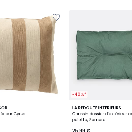
5
-40%*
3
3,3
COR
LA REDOUTE INTERIEURS
Couleurs
/ 5
érieur Cyrus
Coussin dossier d'extérieur 
palette, Samara
25,99 €