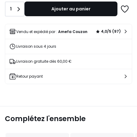
Quantité
1
Ajouter au panier
Ajoute
à
une
liste
4,0/5 (97)
Vendu et expédié par :
Amefa Couzon
Livraison sous 4 jours
Livraison gratuite dès 60,00 €
Retour payant
Complétez l'ensemble