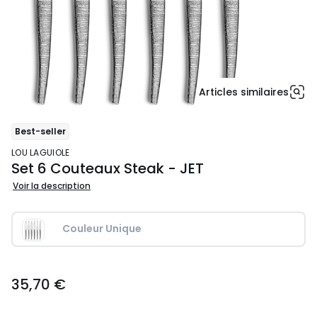
Articles similaires
Best-seller
LOU LAGUIOLE
Set 6 Couteaux Steak - JET
Voir la description
Couleur Unique
35,70
35,70 €
€.