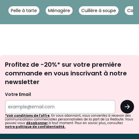
Pelle à tarte
Ménagère
Cuillère à soupe
Couve
Inscription
Profitez de -20%* sur votre première
newsletter
commande en vous inscrivant à notre
newsletter
Votre Email
OK
*Voir conditions de l'offre
. En vous abonnant, vous consentez à recevoir des
communications commerciales personnalisées de la part de La Redoute. Vous
pouvez vous
désabonner
à tout moment. Pour en savoir plus, consultez
notre politique de confidentialité.