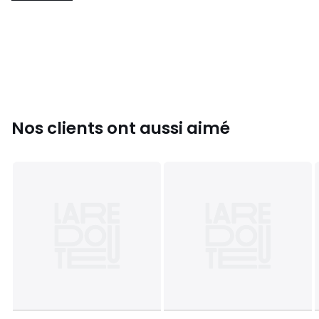
exclusivement par Amefa en France et dans le monde.
- Composition : 6 Couteaux steak
- Dimensions : Couteau steak : 22.5 cm
- Acier : Inox 18/0 - Couleur :
Couleurs
Couleur Unique
Tailles
Taille Unique
Nos clients ont aussi aimé