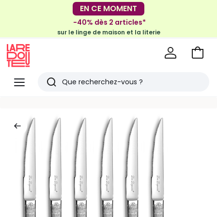
EN CE MOMENT
-30€ tous les 100€*
sur le meuble & la déco
-40% dès 2 articles*
sur le linge de maison et la literie
Voir
mon
La
panie
Redoute
Menu
Rechercher
Derniers
articles
vus