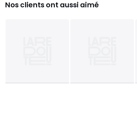
Tailles
37, 38, 39, 40, 41, 42
Nos clients ont aussi aimé