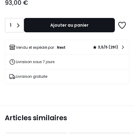
93,00 €
€.
Quantité
1
Ajouter au panier
Ajoute
à
une
liste
3,5/5 (291)
Vendu et expédié par :
Next
Livraison sous 7 jours
Livraison gratuite
Articles similaires