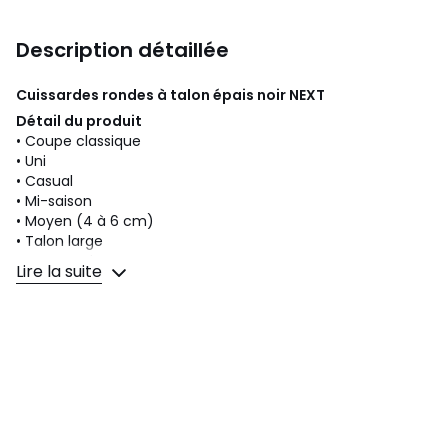
Description détaillée
Cuissardes rondes à talon épais noir
NEXT
Détail du produit
• Coupe classique
• Uni
• Casual
• Mi-saison
• Moyen (4 à 6 cm)
• Talon large
• Bout rond
Lire la suite
• Fermeture à zip
• Mollet standard
• Pied standard
Composition
• Tige : 100 % PU. Doublure : 90 % polyester, 10 % PU. Semelle
intérieure : 100 % PU. Semelle extérieure : 100 % TPR.
Couleurs
Noir