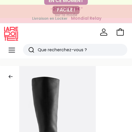
-20% dès 39€*
FACILE !
sur la mode
Mondial Relay
Livraison en Locker
pour vos petits articles
Voir
mon
La
panie
Redoute
Menu
Rechercher
Derniers
articles
vus