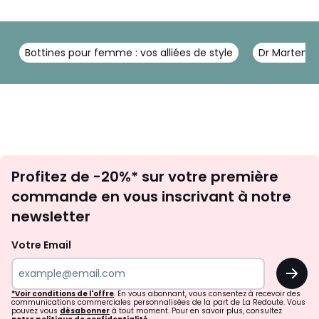
Bottines pour femme : vos alliées de style
Dr Martens :
Inscription
Profitez de -20%* sur votre première
newsletter
commande en vous inscrivant à notre
newsletter
Votre Email
OK
*Voir conditions de l'offre
. En vous abonnant, vous consentez à recevoir des
communications commerciales personnalisées de la part de La Redoute. Vous
pouvez vous
désabonner
à tout moment. Pour en savoir plus, consultez