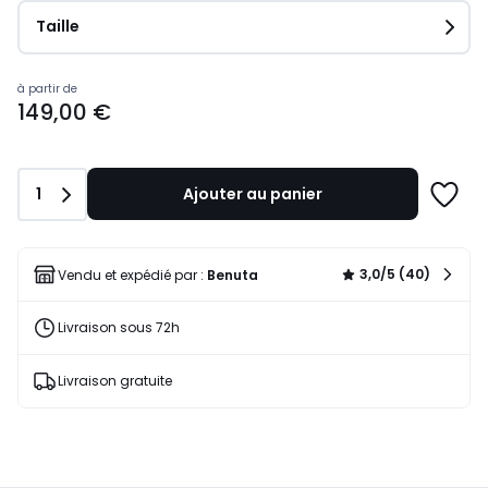
Taille
Prix
à partir de
149,00 €
à
partir
de
149,00
Quantité
1
Ajouter au panier
€.
Ajoute
à
une
liste
3,0/5 (40)
Vendu et expédié par :
Benuta
Livraison sous 72h
Livraison gratuite