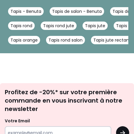
Tapis - Benuta
Tapis de salon - Benuta
Tapis dam
Tapis rond
Tapis rond jute
Tapis jute
Tapis la
Tapis orange
Tapis rond salon
Tapis jute rectangu
Inscription
Profitez de -20%* sur votre première
newsletter
commande en vous inscrivant à notre
newsletter
Votre Email
OK