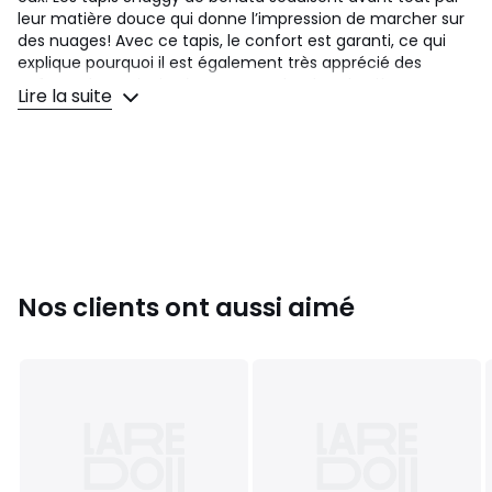
leur matière douce qui donne l’impression de marcher sur
des nuages! Avec ce tapis, le confort est garanti, ce qui
explique pourquoi il est également très apprécié des
enfants. Il vous invite à vous attarder dans la pièce,
Lire la suite
rendant chaque pièce extrêmement confortable. Que ce
soit dans la chambre à coucher sous le lit ou dans le salon
sous le canapé: les tapis Shaggy de benuta se glissent
partout et sont faciles à combiner grâce à leur couleur
vive. Ils sont disponibles sous différentes formes et
couleurs et conviennent donc à tous les goûts.
Couleurs
Rose
Tailles
120x170 cm, 140x200 cm, 200x290 cm
Nos clients ont aussi aimé