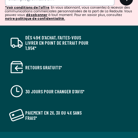
*Voir conditions de l'offre
. En vous abonnant, vous consentez à recevoir des
communications commerciales personnalisées de la part de La Redoute. Vous
pouvez vous
désabonner
à tout moment. Pour en savoir plus, consultez
notre politique de confidentialité.
DÈS 49€ D’ACHAT, FAITES-VOUS
LIVRER EN POINT DE RETRAIT POUR
1,95€*
RETOURS GRATUITS*
30 JOURS POUR CHANGER D'AVIS*
PAIEMENT EN 2X, 3X OU 4X SANS
FRAIS*