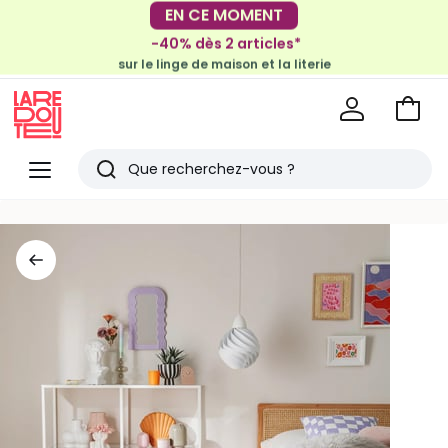
-30€ tous les 100€*
-40% dès 2 articles*
sur le meuble & la déco
sur le linge de maison et la literie
Voir
mon
La
panie
Redoute
Menu
Rechercher
Derniers
articles
vus