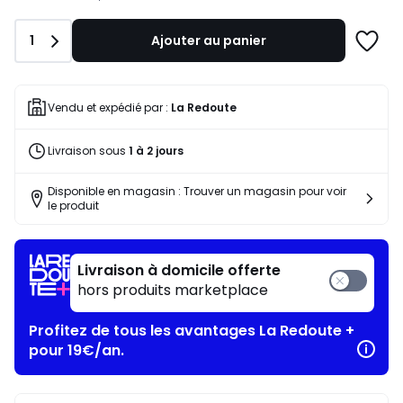
notre
programme
Quantité
1
Ajouter au panier
pour
Ajoute
payer
à
à
une
la
liste
Vendu et expédié par :
La Redoute
place
48,46
Livraison sous
1 à 2 jours
€.
Disponible en magasin : Trouver un magasin pour voir
le produit
Livraison à domicile offerte
hors produits marketplace
Profitez de tous les avantages La Redoute +
pour 19€/an.