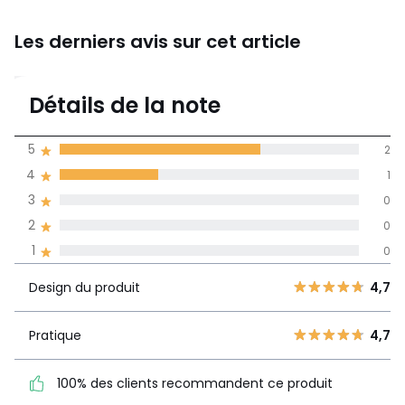
Les derniers avis sur cet article
4,7
Détails de la note
(3)
moyenne des avis
5
2
dans toutes les
4
1
langues
3
0
Informations,
2
0
La Redoute s'engage
1
0
Design du
5
2
4,7
produit
4
1
Design du produit
4,7
3
0
Pratique
4,7
2
Pratique
4,7
0
100% des clients
1
0
recommandent ce produit
100% des clients recommandent ce produit