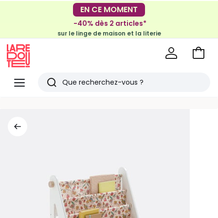
-30€ tous les 100€*
EN CE MOMENT
sur le meuble & la déco
-40% dès 2 articles*
sur le linge de maison et la literie
Voir
mon
La
panie
Redoute
Menu
Rechercher
Derniers
articles
vus