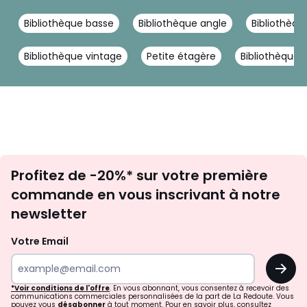
Bibliothèque basse
Bibliothèque angle
Bibliothèqu
Bibliothèque vintage
Petite étagère
Bibliothèque v
Inscription
Profitez de -20%* sur votre première
newsletter
commande en vous inscrivant à notre
newsletter
Votre Email
OK
*Voir conditions de l'offre
. En vous abonnant, vous consentez à recevoir des
communications commerciales personnalisées de la part de La Redoute. Vous
pouvez vous
désabonner
à tout moment. Pour en savoir plus, consultez