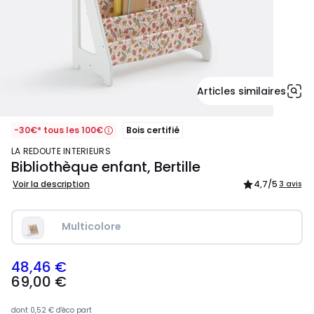
Articles similaires
-30€* tous les 100€
Bois certifié
LA REDOUTE INTERIEURS
Bibliothèque enfant, Bertille
Voir la description
4,7
/5
3 avis
Multicolore
48,46 €
69,00
69,00 €
€
souscrivez
à
dont
0,52 €
d'éco part