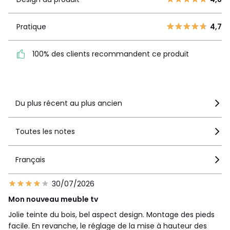
3
1
Pratique
4,7
2
Pratique
4,7
0
100% des clients
1
0
recommandent ce produit
100% des clients recommandent ce produit
Voir le détail de la note
Du plus récent au plus ancien
Toutes les notes
Français
30/07/2026
Mon nouveau meuble tv
Jolie teinte du bois, bel aspect design. Montage des pieds
facile. En revanche, le réglage de la mise à hauteur des