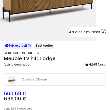
Articles similaires
Prix exclusif
Best-seller
LA REDOUTE INTERIEURS
Meuble TV hifi, Lodge
Voir la description
4,6
/5
8 avis
Coloris Chêne
560,59 €
699,00
699,00 €
€
souscrivez
à
dont
6,94 €
d'éco part