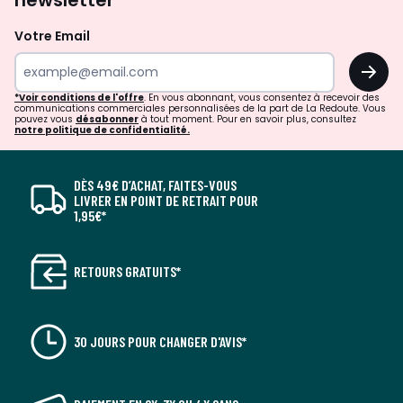
Votre Email
OK
*Voir conditions de l'offre
. En vous abonnant, vous consentez à recevoir des
communications commerciales personnalisées de la part de La Redoute. Vous
pouvez vous
désabonner
à tout moment. Pour en savoir plus, consultez
notre politique de confidentialité.
DÈS 49€ D’ACHAT, FAITES-VOUS
LIVRER EN POINT DE RETRAIT POUR
1,95€*
RETOURS GRATUITS*
30 JOURS POUR CHANGER D'AVIS*