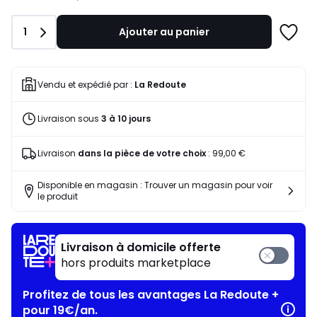
notre
programme
Quantité
1
Ajouter au panier
pour
Ajoute
payer
à
à
une
la
liste
Vendu et expédié par :
La Redoute
place
560,59
Livraison sous
3 à 10 jours
€.
Livraison
dans la pièce de votre choix
:
99,00 €
Disponible en magasin : Trouver un magasin pour voir
le produit
Livraison à domicile offerte
hors produits marketplace
Profitez de tous les avantages La Redoute +
pour 19€/an.