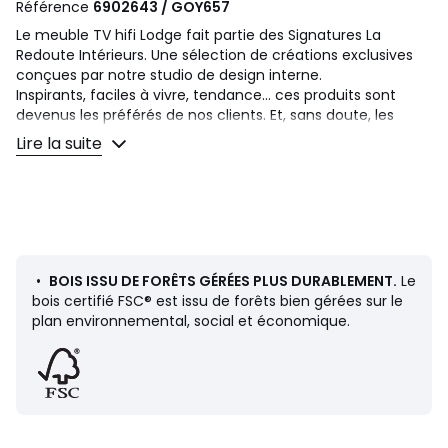
Référence
6902643 / GOY657
Le meuble TV hifi Lodge fait partie des Signatures La
Redoute Intérieurs. Une sélection de créations exclusives
conçues par notre studio de design interne.
Inspirants, faciles à vivre, tendance... ces produits sont
devenus les préférés de nos clients. Et, sans doute, les
vôtres.
Lire la suite
Un design interne signé Aurore Delest
:
"Pour créer le meuble TV hifi Lodge, je voulais marier le
vintage aux influences ethniques, avec notamment du
bois sculpté. Le dessin filaire en stries apporte du rythme
pour un esprit graphique et un style contemporain."
•
BOIS ISSU DE FORÊTS GÉRÉES PLUS DURABLEMENT.
Le
Description
bois certifié FSC® est issu de forêts bien gérées sur le
• Caisson pré-assemblé MDF replaqué chêne finition
plan environnemental, social et économique.
vernis nitrocellulosique
• Portes MDF plaqué chêne, épaisseur 18 mm
• Bois certifié FSC®
• Pieds en acier finition époxy
• Découpe biseau sur le haut des portes pour une
ouverture facile