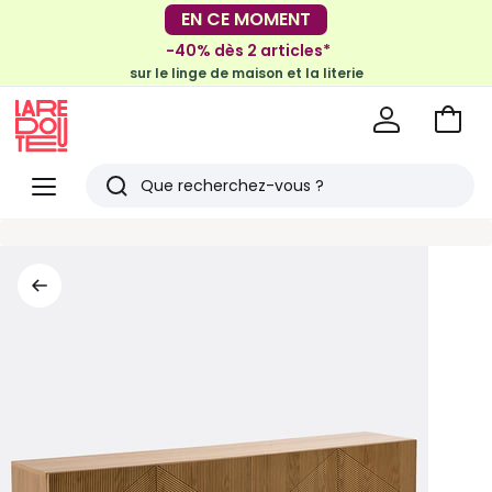
-30€ tous les 100€*
EN CE MOMENT
sur le meuble & la déco
-40% dès 2 articles*
sur le linge de maison et la literie
Voir
mon
La
panie
Redoute
Menu
Rechercher
Derniers
articles
vus