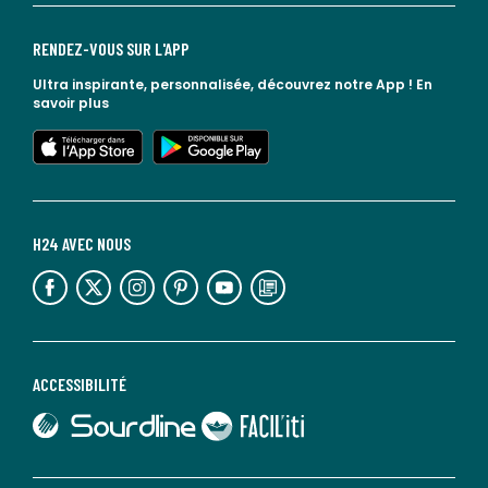
RENDEZ-VOUS SUR L'APP
Ultra inspirante, personnalisée, découvrez notre App !
En
savoir plus
lien vers l'app store
lien vers google play
H24 AVEC NOUS
lien vers l'espace réseaux sociaux
lien vers l'espace réseaux sociaux
lien vers l'espace réseaux sociaux
lien vers l'espace réseaux sociaux
lien vers l'espace réseaux sociaux
lien vers le blog la redoute
ACCESSIBILITÉ
lien vers Sourdline
lien vers Faciliti