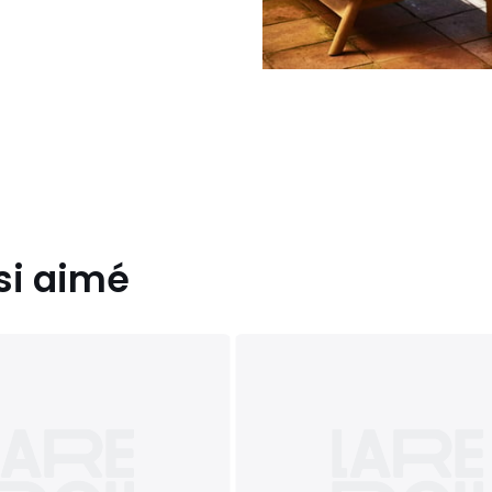
si aimé