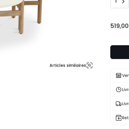
Quant
1
519,00
519,00
€.
Articles similaires
Ven
Liv
Liv
Ret