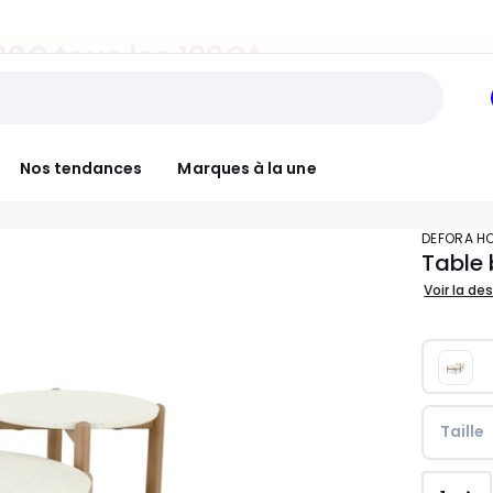
30€ tous les 100€*
sur le meuble & la déco
Nos tendances
Marques à la une
DEFORA H
Table 
Voir la de
Taille