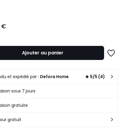
ité
 €
Ajouter au panier
Ajouter
à
une
liste
du et expédié par :
Defora Home
5/5 (4)
raison sous 7 jours
raison gratuite
our gratuit