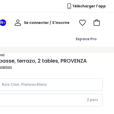
Télécharger l'app
Mon
Se connecter / S'inscrire
Mon
Voir
Voir
compte
espace
mes
mon
La
favoris
panier
Espace Pro
Redoute
+
OME
basse, terrazo, 2 tables, PROVENZA
scription
Bois Clair, Plateau Blanc
2 pers