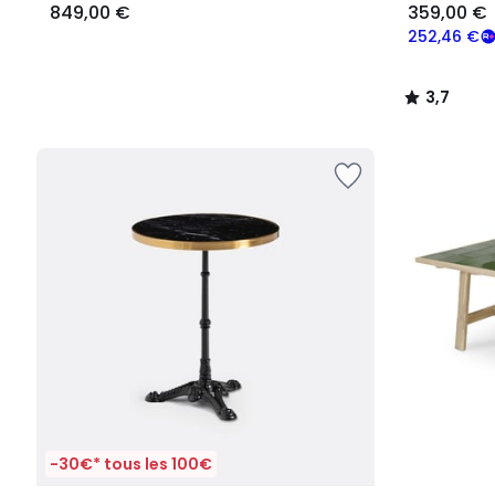
849,00 €
359,00 €
252,46 €
3,7
/
5
-30€* tous les 100€