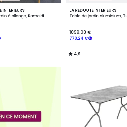
4,9
E INTERIEURS
LA REDOUTE INTERIEURS
/ 5
rdin à allonge, Ramaldi
Table de jardin aluminium, 
1099,00 €
770,24 €
4,9
/
5