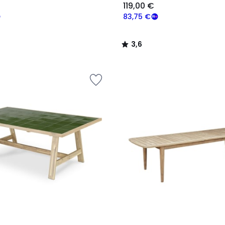
119,00 €
83,75 €
3,6
/
5