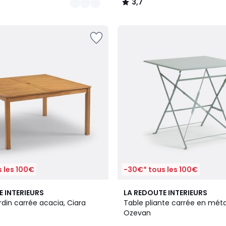
3,7
/
5
 les 100€
-30€* tous les 100€
3
3,6
E INTERIEURS
LA REDOUTE INTERIEURS
Couleurs
/ 5
rdin carrée acacia, Ciara
Table pliante carrée en métal
Ozevan