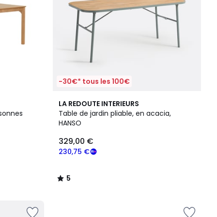
-30€* tous les 100€
5
LA REDOUTE INTERIEURS
/
rsonnes
Table de jardin pliable, en acacia,
5
HANSO
329,00 €
230,75 €
5
/
5