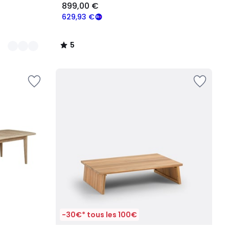
899,00 €
629,93 €
5
/
5
-30€* tous les 100€