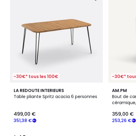
-30€* tous les 100€
-30€* tous
4,7
3
LA REDOUTE INTERIEURS
AM.PM
/ 5
Couleurs
Table pliante Spritz acacia 6 personnes
Bout de can
céramique,
499,00 €
359,00 €
351,38 €
253,26 €