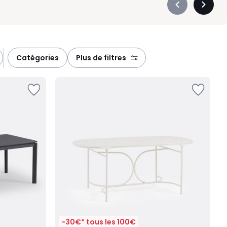
Précédent
Suivan
-
-
défiler
défiler
à
à
gauche
droite
catégories
plus de filtres
-30€* tous les 100€