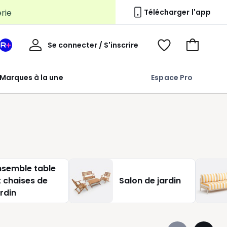
erie
Télécharger l'app
Mon
Se connecter / S'inscrire
Mon
Voir
Voir
compte
espace
mes
mon
La
favoris
panier
Marques à la une
Espace Pro
Redoute
+
nsemble table
t chaises de
Salon de jardin
ardin