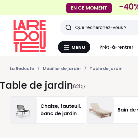
-40%
EN CE MOMENT
Rechercher
Derniers
Prêt-à-rentrer
MENU
Menu
articles
La
Redoute
vus
La Redoute
Mobilier de jardin
Table de jardin
Table de jardin
821
Chaise, fauteuil,
Bain de 
banc de jardin