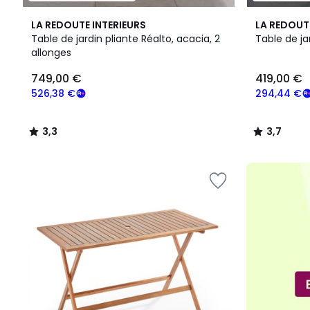
3,3
3,7
LA REDOUTE INTERIEURS
LA REDOUT
/ 5
/ 5
Table de jardin pliante Réalto, acacia, 2
Table de ja
allonges
749,00
749,00 €
419,00 €
€
souscrivez
526,38 €
294,44 €
à
notre
3,3
3,7
programme
/
/
pour
5
5
payer
à
la
place
526,38
€.