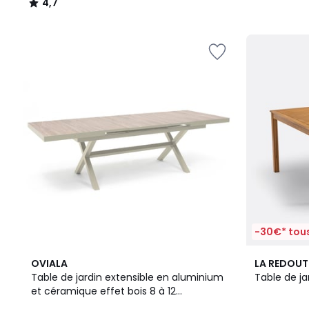
4,7
/
5
-30€* tous
3,7
OVIALA
LA REDOUT
/ 5
Table de jardin extensible en aluminium
Table de ja
et céramique effet bois 8 à 12
personnes (200/260x100 cm) , TIVOLI