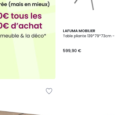
2
LAFUMA MOBILIER
Couleurs
Table pliante 139*79*73cm -
599,90 €