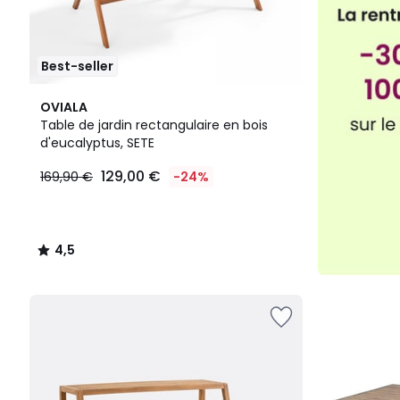
Best-seller
4,5
OVIALA
/ 5
Table de jardin rectangulaire en bois
d'eucalyptus, SETE
129,00 €
169,90 €
-24%
4,5
/
5