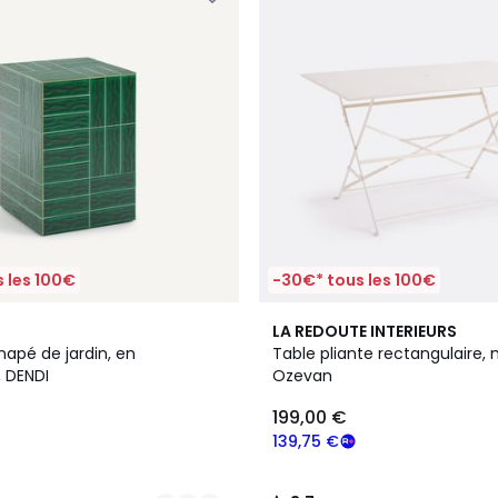
 les 100€
-30€* tous les 100€
4
3,7
LA REDOUTE INTERIEURS
Couleurs
/ 5
apé de jardin, en
Table pliante rectangulaire, 
 DENDI
Ozevan
199,00 €
139,75 €