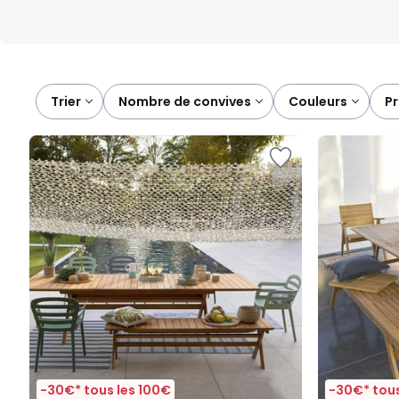
Trier
nombre de convives
couleurs
p
-30€* tous les 100€
-30€* tous