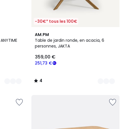
-30€* tous les 100€
2
4
AM.PM
Couleurs
/
 ANYTIME
Table de jardin ronde, en acacia, 6
5
personnes, JAKTA
359,00 €
251,73 €
4
/
5