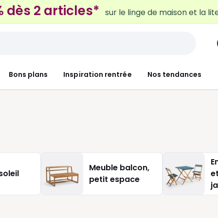
 dès 2 articles*
sur le linge de maison et la lit
Bons plans
Inspiration rentrée
Nos tendances
E
Meuble balcon,
soleil
e
petit espace
j