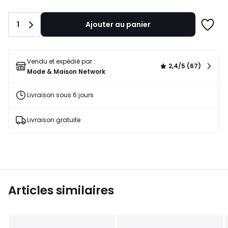
lieu
de
Quantité
1
Ajouter au panier
59,95
Ajoute
€
à
11%
une
de
liste
Vendu et expédié par :
2,4/5 (67)
réduction
Mode & Maison Network
appliquée.
Livraison sous 6 jours
Livraison gratuite
Articles similaires