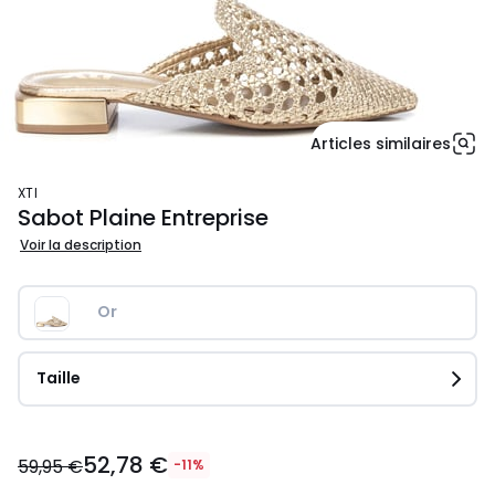
Articles similaires
XTI
Sabot Plaine Entreprise
Voir la description
Or
Taille
52,78
52,78 €
€
59,95 €
-11%
au