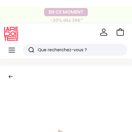
Mondial Relay
Livraison en Locker
EN CE MOMENT
pour vos petits articles
-20% dès 39€*
sur la mode
Voir
mon
La
panie
Redoute
Menu
Rechercher
Derniers
articles
vus