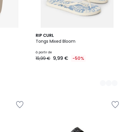
4
RIP CURL
Couleurs
Tongs Mixed Bloom
à partir de
9,99 €
19,99 €
-50%