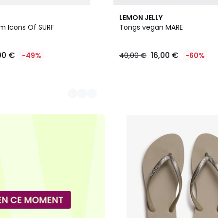
2
LEMON JELLY
Couleurs
m Icons Of SURF
Tongs vegan MARE
00 €
16,00 €
-49%
40,00 €
-60%