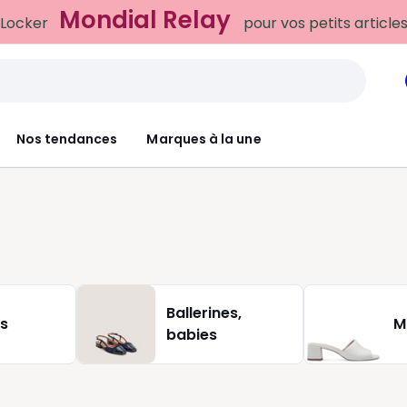
Mondial Relay
 Locker
pour vos petits article
Nos tendances
Marques à la une
Ballerines,
s
M
babies