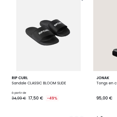
3
2
5
RIP CURL
JONAK
Couleurs
Couleurs
/
Sandale CLASSIC BLOOM SLIDE
Tongs en cu
5
à partir de
17,50 €
95,00 €
34,99 €
-49%