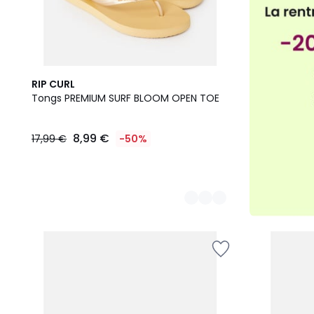
3
RIP CURL
Couleurs
Tongs PREMIUM SURF BLOOM OPEN TOE
8,99 €
17,99 €
-50%