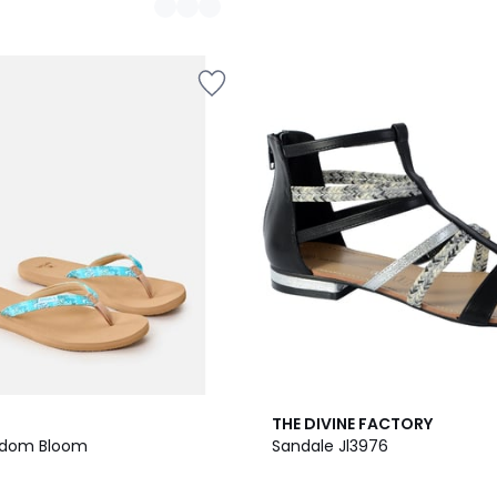
5
THE DIVINE FACTORY
/
edom Bloom
Sandale Jl3976
5