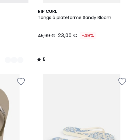
5
RIP CURL
/
Tongs à plateforme Sandy Bloom
5
23,00 €
45,99 €
-49%
5
/
5