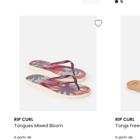
5
/
5
2
6
RIP CURL
RIP CURL
Couleurs
Couleurs
Tongues Miwed Bloom
Tongs Fre
à partir de
à partir de