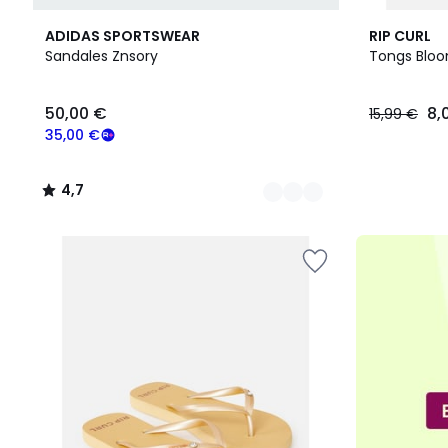
5
4,7
3
ADIDAS SPORTSWEAR
RIP CURL
Couleurs
/ 5
Couleurs
Sandales Znsory
Tongs Bloo
50,00
50,00 €
8,
15,99 €
€
souscrivez
35,00 €
à
notre
4,7
programme
/
pour
5
payer
à
la
place
35,00
€.