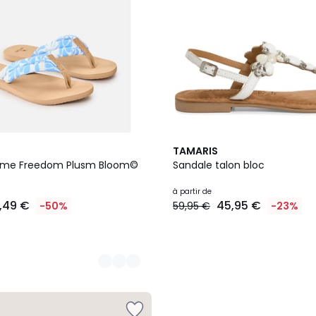
3
TAMARIS
Couleurs
me Freedom Plusm Bloom©
Sandale talon bloc
à partir de
5,49 €
45,95 €
-50%
59,95 €
-23%