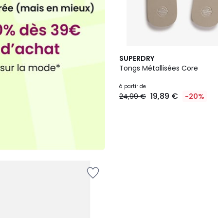
SUPERDRY
Tongs Métallisées Core
à partir de
19,89 €
24,99 €
-20%