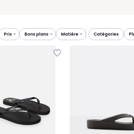
prix
bons plans
matière
catégories
p