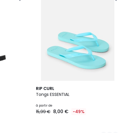
2
RIP CURL
Couleurs
Tongs ESSENTIAL
à partir de
8,00 €
15,99 €
-49%