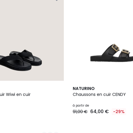
NATURINO
ir Wiwi en cuir
Chaussons en cuir CENDY
à partir de
64,00 €
91,00 €
-29%