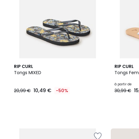
4
RIP CURL
RIP CURL
Couleurs
Tongs MIXED
Tongs Fem
à partir de
10,49 €
1
20,99 €
-50%
30,99 €