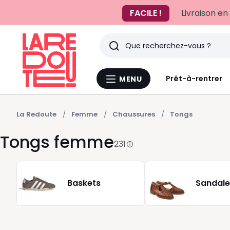
FACILE !
Livraison en
Rechercher
Derniers
Prêt-à-rentrer
MENU
Menu
articles
La
Redoute
vus
La Redoute
Femme
Chaussures
Tongs
Tongs femme
231
Baskets
Sandale