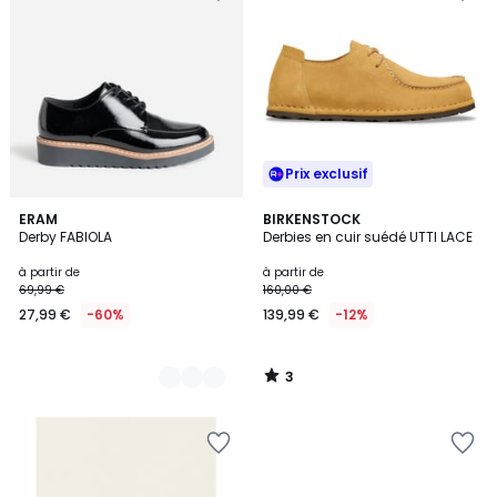
Prix exclusif
3
2
ERAM
BIRKENSTOCK
/
Derby FABIOLA
Derbies en cuir suédé UTTI LACE
Couleurs
5
à partir de
à partir de
69,99 €
160,00 €
27,99 €
-60%
139,99 €
-12%
3
/
5