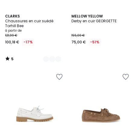
5
2
CLARKS
MELLOW YELLOW
/
Chaussures en cuir suédé
Derby en cuir GEORGETTE
Couleurs
5
Torhill Bee
à partir de
121,99 €
155,00 €
100,18 €
-17%
75,00 €
-51%
5
/
5