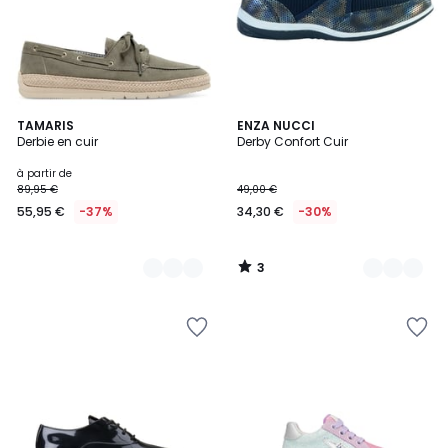
3
2
TAMARIS
2
ENZA NUCCI
/
Derbie en cuir
Derby Confort Cuir
Couleurs
Couleurs
5
à partir de
89,95 €
49,00 €
55,95 €
-37%
34,30 €
-30%
3
/
5