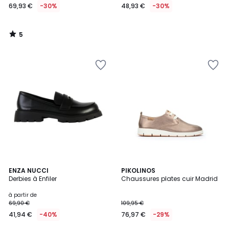
69,93 €
-30%
48,93 €
-30%
5
/
5
ENZA NUCCI
PIKOLINOS
Derbies à Enfiler
Chaussures plates cuir Madrid
à partir de
69,90 €
109,95 €
41,94 €
-40%
76,97 €
-29%