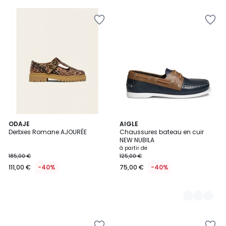
5
ODAJE
2
AIGLE
Derbies Romane AJOURÉE
Chaussures bateau en cuir
Couleurs
NEW NUBILA
à partir de
185,00 €
125,00 €
111,00 €
-40%
75,00 €
-40%