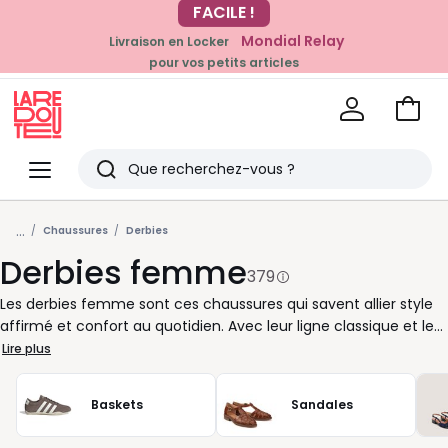
Mondial Relay
Livraison en Locker
pour vos petits articles
EN CE MOMENT
-20% dès 39€*
sur la mode
Voir
mon
La
panie
Redoute
Menu
Rechercher
Derniers
...
articles
Chaussures
Derbies
Derbies femme
vus
379
Les derbies femme sont ces chaussures qui savent allier style
affirmé et confort au quotidien. Avec leur ligne classique et leur
laçage soigné, elles se glissent facilement dans toutes vos
Lire plus
envies de tenue, que vous cherchiez une allure professionnelle
ou une touche chic pour vos moments plus décontractés. Leur
Baskets
Sandales
avantage ? Vous pouvez les porter toute la journée sans
renoncer à cette élégance simple qui fait la différence.