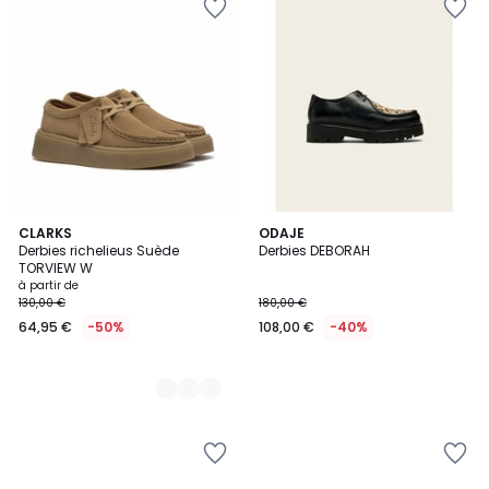
4
CLARKS
ODAJE
Derbies richelieus Suède
Derbies DEBORAH
Couleurs
TORVIEW W
à partir de
130,00 €
180,00 €
64,95 €
-50%
108,00 €
-40%