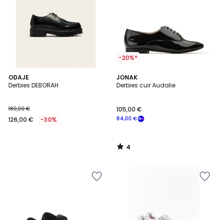
-20%*
4
ODAJE
JONAK
/
Derbies DEBORAH
Derbies cuir Audalie
5
180,00 €
105,00 €
84,00 €
126,00 €
-30%
4
/
5