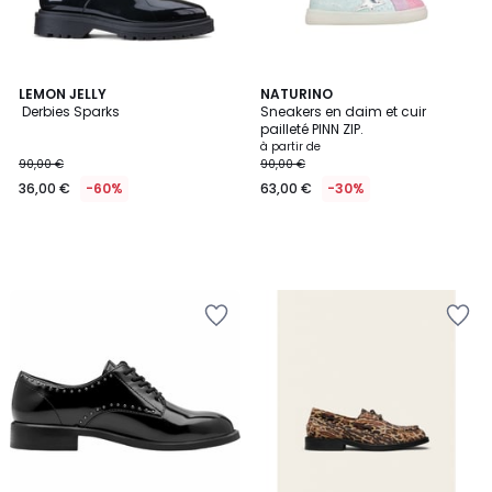
LEMON JELLY
NATURINO
Derbies Sparks
Sneakers en daim et cuir
pailleté PINN ZIP.
à partir de
90,00 €
90,00 €
36,00 €
-60%
63,00 €
-30%