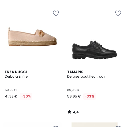
4,4
ENZA NUCCI
TAMARIS
/ 5
Derby à Enfiler
Derbies bout fleuri, cuir
59,90 €
89,95 €
41,93 €
-30%
59,95 €
-33%
4,4
/
5