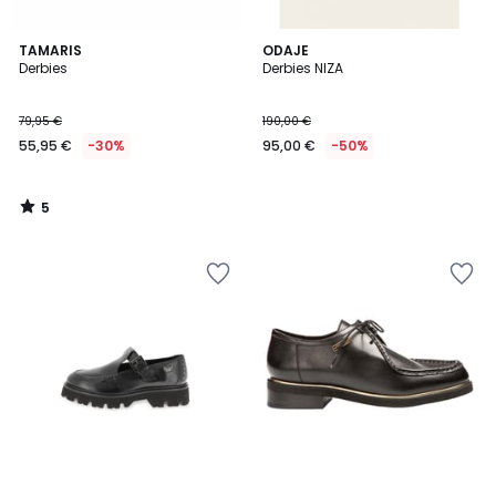
5
TAMARIS
ODAJE
/
Derbies
Derbies NIZA
5
79,95 €
190,00 €
55,95 €
-30%
95,00 €
-50%
5
/
5