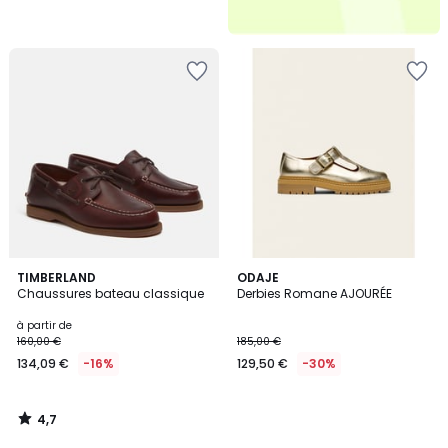
4,7
TIMBERLAND
ODAJE
/ 5
Chaussures bateau classique
Derbies Romane AJOURÉE
à partir de
160,00 €
185,00 €
134,09 €
-16%
129,50 €
-30%
4,7
/
5