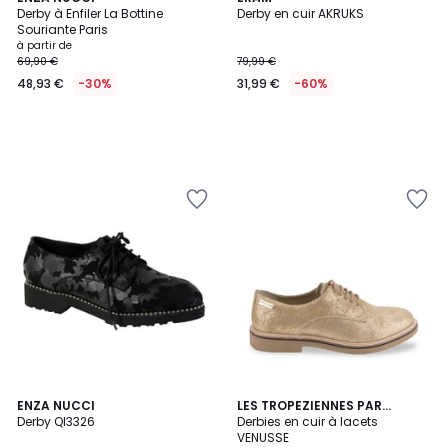
Derby à Enfiler La Bottine
Derby en cuir AKRUKS
Souriante Paris
à partir de
69,90 €
79,99 €
48,93 €
-30%
31,99 €
-60%
ENZA NUCCI
LES TROPEZIENNES PAR
Derby Ql3326
M.BELARBI
Derbies en cuir à lacets
VENUSSE