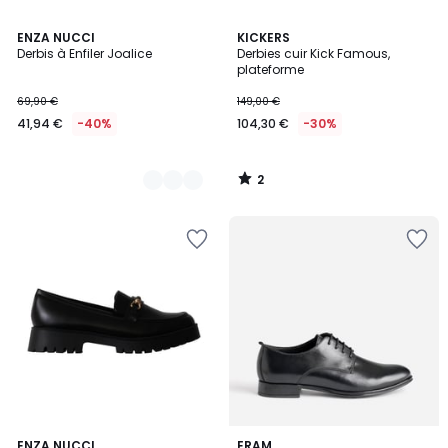
2
2
ENZA NUCCI
KICKERS
/
Derbis à Enfiler Joalice
Derbies cuir Kick Famous,
Couleurs
5
plateforme
69,90 €
149,00 €
41,94 €
-40%
104,30 €
-30%
2
/
5
ENZA NUCCI
ERAM