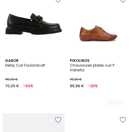
GABOR
2
PIKOLINOS
Derby Cuir Foulardcalf
Chaussures plates cuir P.
Couleurs
Vallarta
140,00 €
119,95 €
70,00 €
-50%
95,96 €
-20%