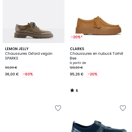
-20%*
5
LEMON JELLY
CLARKS
/
Chaussures Oxford vegan
Chaussures en nubuck Torhill
5
SPARKS
Bee
à partir de
90,00 €
120,00 €
36,00 €
-60%
95,26 €
-20%
5
/
5