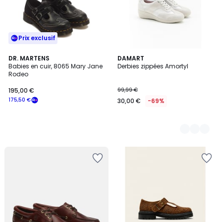
Prix exclusif
DR. MARTENS
2
DAMART
Babies en cuir, 8065 Mary Jane
Derbies zippées Amortyl
Couleurs
Rodeo
195,00 €
99,99 €
175,50 €
30,00 €
-69%