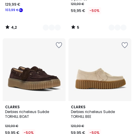
129,99 €
120,00 €
€
103,99 €
59,95 €
-50%
souscrivez
à
notre
4,2
5
programme
/
/
5
5
pour
payer
à
la
place
103,99
€.
CLARKS
CLARKS
Derbies richelieus Suède
Derbies richelieus Suède
TORHILL BOAT
TORHILL BEE
120,00 €
120,00 €
59,95 €
-50%
59,95 €
-50%