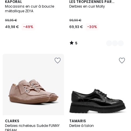
5
KAPORAL
2
LES TROPEZIENNES PAR
/
Mocassins en cuir à boucle
M.BELARBI
Derbies en cuir Molly
Couleurs
5
métallique ZEYA
99,95 €
99,90 €
49,98 €
-49%
69,93 €
-30%
5
/
5
2
CLARKS
3
TAMARIS
Derbies richelieus Suède FUNNY
Derbie à talon
Couleurs
Couleurs
DREAM