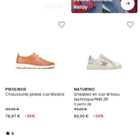
Relay
5
PIKOLINOS
NATURINO
/
Chaussures plates cuir Madrid
Sneakers en cuir et tissu
5
technique PINN ZIP.
à partir de
109,95 €
90,00 €
76,97 €
-29%
63,00 €
-30%
5
/