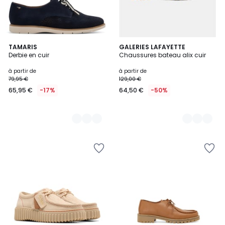
2
TAMARIS
3
GALERIES LAFAYETTE
Derbie en cuir
Chaussures bateau alix cuir
Couleurs
Couleurs
à partir de
à partir de
79,95 €
129,00 €
65,95 €
-17%
64,50 €
-50%