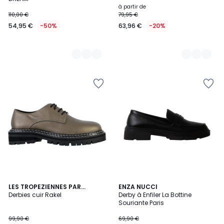
à partir de
110,00 €
79,95 €
54,95 €
-50%
63,96 €
-20%
5
LES TROPEZIENNES PAR
ENZA NUCCI
/
M.BELARBI
Derbies cuir Rakel
Derby à Enfiler La Bottine
5
Souriante Paris
99,90 €
69,90 €