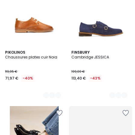
2
PIKOLINOS
2
FINSBURY
Chaussures plates cuir Noia
Cambridge JESSICA
Couleurs
Couleurs
119,95 €
199,00 €
71,97 €
-40%
113,40 €
-43%