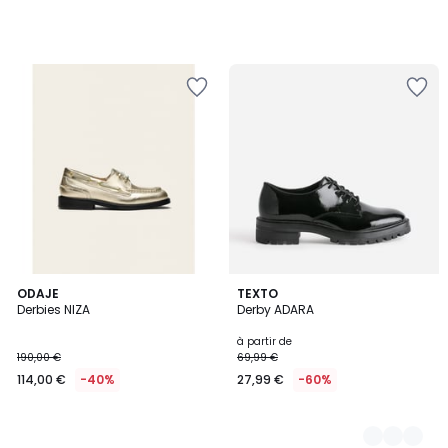
ODAJE
2
TEXTO
Derbies NIZA
Derby ADARA
Couleurs
à partir de
190,00 €
69,99 €
114,00 €
-40%
27,99 €
-60%