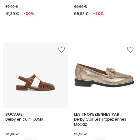
59,00 €
99,90 €
41,30 €
-30%
69,93 €
-30%
BOCAGE
LES TROPEZIENNES PAR
Derby en cuir FILOMA
M.BELARBI
Derby Cuir Les Tropeziennes
Mocaz
135,00 €
99,90 €