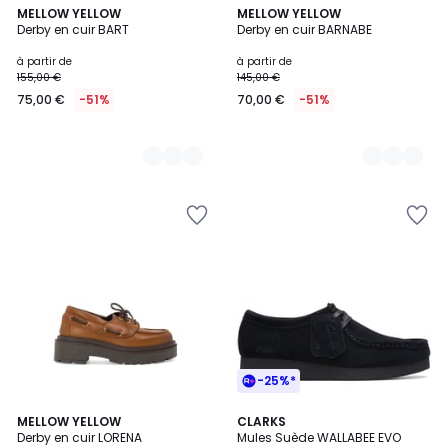
2
MELLOW YELLOW
4
MELLOW YELLOW
Derby en cuir BART
Derby en cuir BARNABE
Couleurs
Couleurs
à partir de
à partir de
155,00 €
145,00 €
75,00 €
-51%
70,00 €
-51%
-25%*
5
MELLOW YELLOW
CLARKS
/
Derby en cuir LORENA
Mules Suède WALLABEE EVO