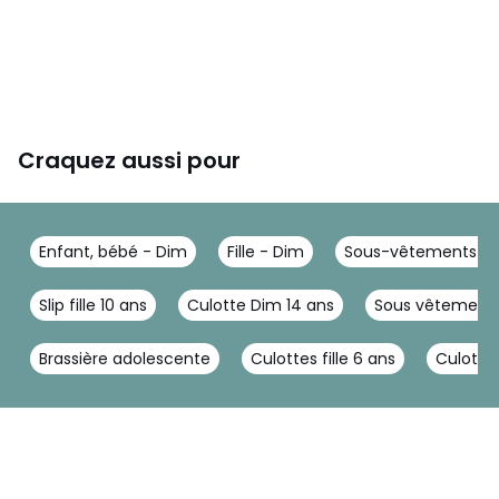
Craquez aussi pour
Enfant, bébé - Dim
Fille - Dim
Sous-vêtements - 
Slip fille 10 ans
Culotte Dim 14 ans
Sous vêtements 
Brassière adolescente
Culottes fille 6 ans
Culottes