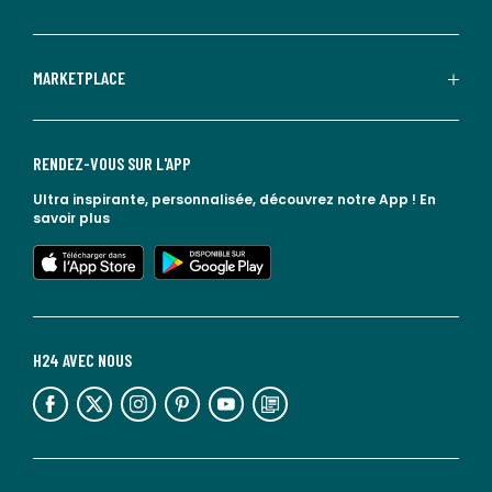
MARKETPLACE
RENDEZ-VOUS SUR L'APP
Ultra inspirante, personnalisée, découvrez notre App !
En
savoir plus
lien vers l'app store
lien vers google play
H24 AVEC NOUS
lien vers l'espace réseaux sociaux
lien vers l'espace réseaux sociaux
lien vers l'espace réseaux sociaux
lien vers l'espace réseaux sociaux
lien vers l'espace réseaux sociaux
lien vers le blog la redoute