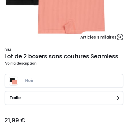
Articles similaires
DIM
Lot de 2 boxers sans coutures Seamless
Voir la description
Noir
Taille
21,99
21,99 €
€.