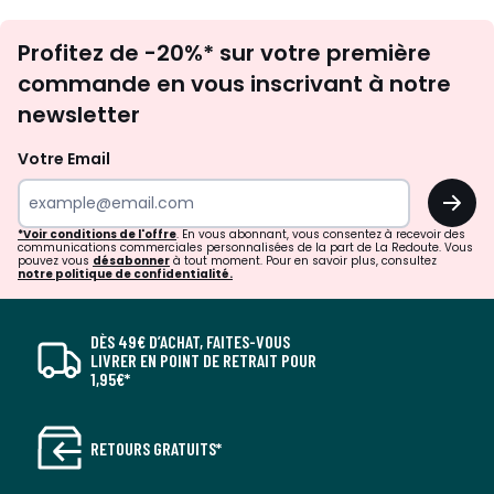
Inscription
Profitez de -20%* sur votre première
newsletter
commande en vous inscrivant à notre
newsletter
Votre Email
OK
*Voir conditions de l'offre
. En vous abonnant, vous consentez à recevoir des
communications commerciales personnalisées de la part de La Redoute. Vous
pouvez vous
désabonner
à tout moment. Pour en savoir plus, consultez
notre politique de confidentialité.
DÈS 49€ D’ACHAT, FAITES-VOUS
LIVRER EN POINT DE RETRAIT POUR
1,95€*
RETOURS GRATUITS*