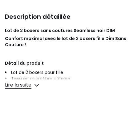
Description détaillée
Lot de 2 boxers sans coutures Seamless noir
DIM
Confort maximal avec le lot de 2 boxers fille Dim Sans
Couture !
Détail du produit
Lot de 2 boxers pour fille
Tissu en microfibre côtelée
Lire la suite
Forme boxer plus couvrante
Coupe seconde peau sans couture
Ceinture élastique avec logo discret
Existe dans d'autres coloris
À coordonner avec les brassières fille Dim Sans Couture
!