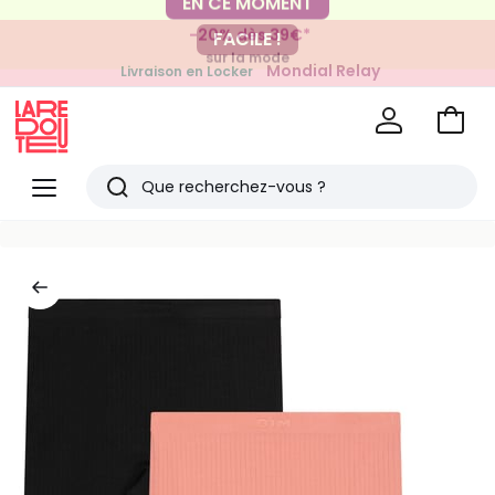
-20% dès 39€*
FACILE !
sur la mode
Mondial Relay
Livraison en Locker
pour vos petits articles
Voir
mon
La
panie
Redoute
Menu
Rechercher
Derniers
articles
vus