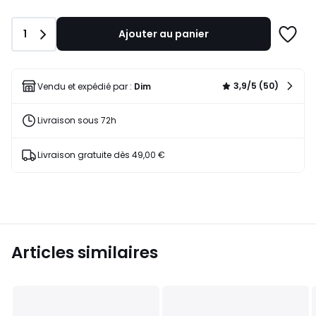
Quantité
1
Ajouter au panier
Ajoute
à
une
liste
3,9/5 (50)
Vendu et expédié par :
Dim
Livraison sous 72h
Livraison gratuite dès 49,00 €
Articles similaires