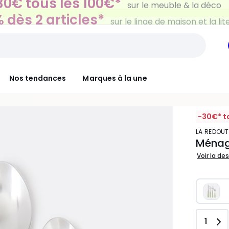
 dès 2 articles*
sur le linge de maison et la lit
Nos tendances
Marques à la une
-30€* t
LA REDOUT
Ménagè
Voir la de
Quant
1