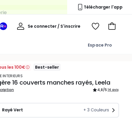
erie
Télécharger l'app
Mon
Se connecter / S'inscrire
Mon
Voir
Voir
compte
espace
mes
mon
La
favoris
panier
Espace Pro
Redoute
+
ous les 100€
Best-seller
E INTERIEURS
re 16 couverts manches rayés, Leela
scription
4,8
/5
14 avis
Rayé Vert
+
3
Couleurs
ité