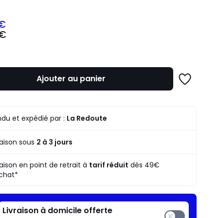
 €
 €
z
mme
Ajouter au panier
Ajouter
à
une
liste
du et expédié par :
La Redoute
raison sous
2 à 3 jours
raison en point de retrait à
tarif réduit
dès 49€
chat*
Livraison à domicile offerte