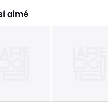
si aimé