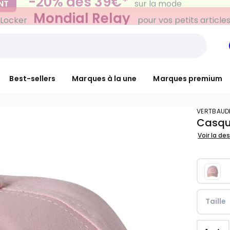
Mondial Relay
 Locker
pour vos petits article
Best-sellers
Marques à la une
Marques premium
VERTBAUD
Casque
Voir la de
Taille