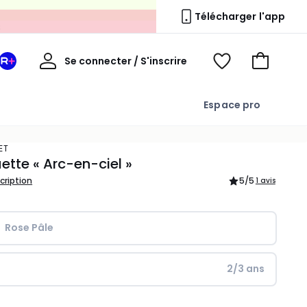
s
Télécharger l'app
Mon
Se connecter / S'inscrire
Mon
Voir
Voir
compte
espace
mes
mon
La
favoris
panier
Espace pro
Redoute
+
ET
tte « Arc-en-ciel »
scription
5
/5
1 avis
Rose Pâle
2/3 ans