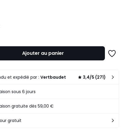
ité
€
Ajouter au panier
Ajouter
à
une
liste
du et expédié par :
Vertbaudet
3,4/5 (271)
raison sous 6 jours
raison gratuite dès 59,00 €
our gratuit