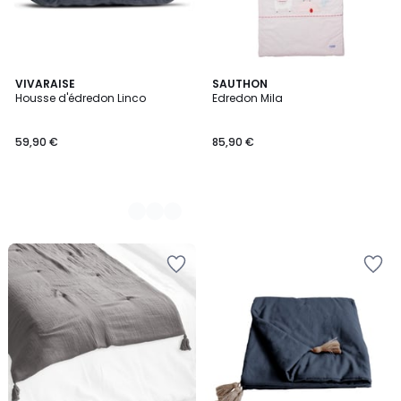
4
VIVARAISE
SAUTHON
Housse d'édredon Linco
Edredon Mila
Couleurs
59,90 €
85,90 €