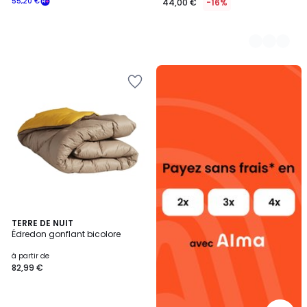
55,20 €
44,00 €
-16%
Alma
payez
sans
frais
4
3
TERRE DE NUIT
/
Édredon gonflant bicolore
Couleurs
5
à partir de
82,99 €