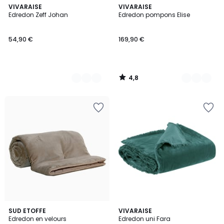
4,8
3
VIVARAISE
7
VIVARAISE
/ 5
Edredon Zeff Johan
Edredon pompons Elise
Couleurs
Couleurs
54,90 €
169,90 €
4,8
/
5
5
3,8
SUD ETOFFE
22
VIVARAISE
/
/ 5
Edredon en velours
Edredon uni Fara
Couleurs