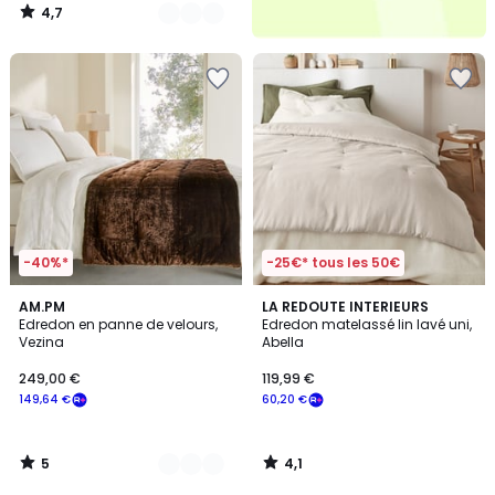
4,7
/
5
-40%*
-25€* tous les 50€
5
4,1
5
AM.PM
LA REDOUTE INTERIEURS
/
/ 5
Edredon en panne de velours,
Edredon matelassé lin lavé uni,
Couleurs
5
Vezina
Abella
249,00 €
119,99 €
149,64 €
60,20 €
5
4,1
/
/
5
5