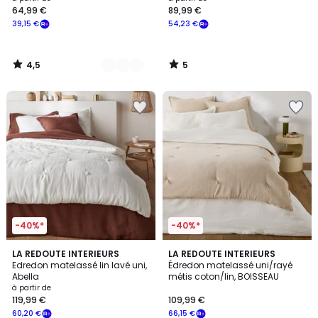
64,99 €
89,99 €
à
39,15 €
54,23 €
partir
de
64,99
4,5
5
€
/
/
5
5
souscrivez
à
notre
programme
pour
payer
à
la
place
39,15
€.
-40%*
-40%*
4,1
5
4
LA REDOUTE INTERIEURS
3
LA REDOUTE INTERIEURS
/ 5
/
Edredon matelassé lin lavé uni,
Édredon matelassé uni/rayé
Couleurs
Couleurs
5
Abella
métis coton/lin, BOISSEAU
à partir de
119,99 €
109,99 €
60,20 €
66,15 €