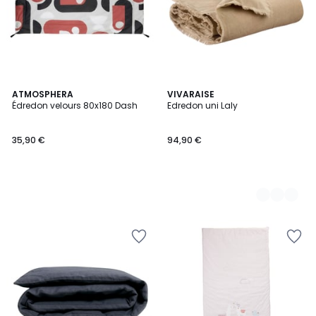
ATMOSPHERA
9
VIVARAISE
Édredon velours 80x180 Dash
Edredon uni Laly
Couleurs
35,90 €
94,90 €