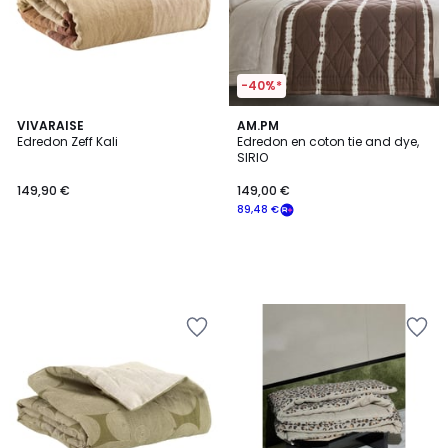
-40%*
VIVARAISE
AM.PM
Edredon Zeff Kali
Edredon en coton tie and dye,
SIRIO
149,90 €
149,00 €
89,48 €