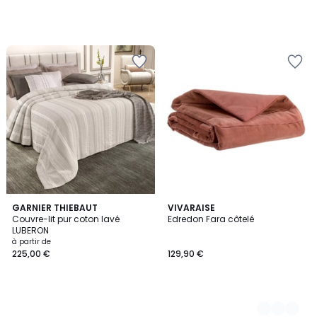
GARNIER THIEBAUT
3
VIVARAISE
Couvre-lit pur coton lavé
Edredon Fara côtelé
Couleurs
LUBERON
à partir de
225,00 €
129,90 €