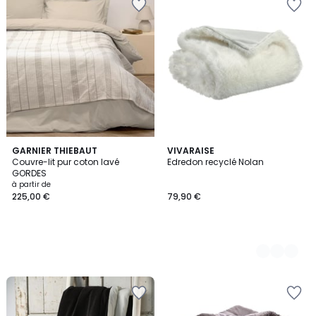
GARNIER THIEBAUT
2
VIVARAISE
Couvre-lit pur coton lavé
Edredon recyclé Nolan
Couleurs
GORDES
à partir de
225,00 €
79,90 €