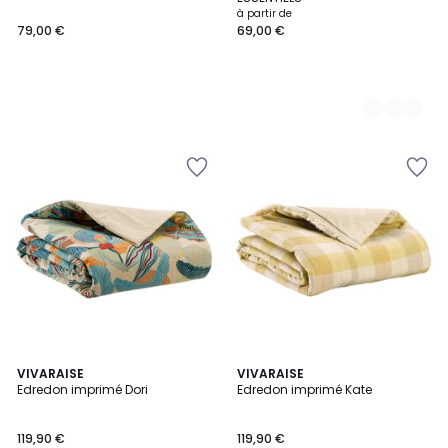
à partir de
79,00 €
69,00 €
2
VIVARAISE
4
VIVARAISE
Edredon imprimé Dori
Edredon imprimé Kate
Couleurs
Couleurs
119,90 €
119,90 €