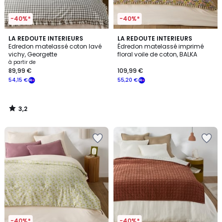
-40%*
-40%*
3,2
LA REDOUTE INTERIEURS
LA REDOUTE INTERIEURS
/ 5
Edredon matelassé coton lavé
Édredon matelassé imprimé
vichy, Georgette
floral voile de coton, BALKA
à partir de
89,99 €
109,99 €
54,15 €
55,20 €
3,2
/
5
-40%*
-40%*