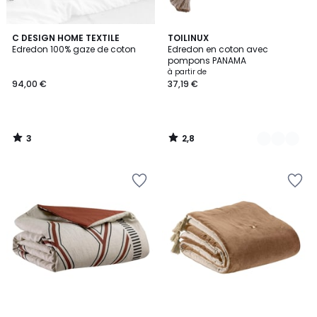
3
2,8
C DESIGN HOME TEXTILE
2
TOILINUX
/
/ 5
Edredon 100% gaze de coton
Edredon en coton avec
Couleurs
5
pompons PANAMA
à partir de
94,00 €
37,19 €
3
2,8
/
/
5
5