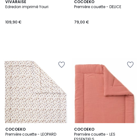
VIVARAISE
COCOEKO
Edredon imprimé Youri
Première couette - DELICE
109,90 €
79,00 €
COCOEKO
2
COCOEKO
Première couette - LEOPARD
Première couette - LES
Couleurs
ESSENTIELS