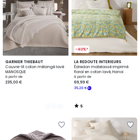
-40%*
5
2
GARNIER THIEBAUT
LA REDOUTE INTERIEURS
/
Couvre-lit coton mélangé lavé
Édredon matelassé imprimé
Couleurs
5
MANOSQUE
floral en coton lavé, Hanoi
à partir de
à partir de
235,00 €
69,99 €
35,20 €
5
/
5