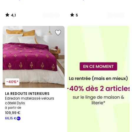
4,1
5
/
/
5
5
-40%*
4,7
2
LA REDOUTE INTERIEURS
/ 5
Edredon matelassé velours
Couleurs
côtelé Dylis
à partir de
109,99 €
66,15 €