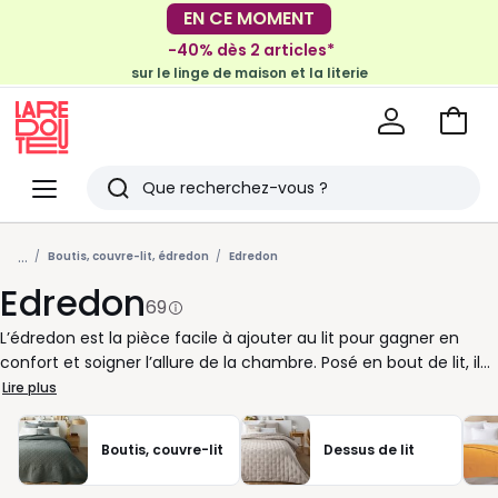
-40% dès 2 articles*
EN CE MOMENT
sur le linge de maison et la literie
-30€ tous les 100€*
sur le meuble & la déco
Voir
mon
La
panie
Redoute
Menu
Rechercher
Derniers
...
articles
Boutis, couvre-lit, édredon
Edredon
Edredon
vus
69
L’édredon est la pièce facile à ajouter au lit pour gagner en
confort et soigner l’allure de la chambre. Posé en bout de lit, il
apporte une couche de chaleur appréciable quand les nuits
Lire plus
fraîchissent. Utilisé seul pour la sieste ou en complément d’une
couette, il s’adapte à vos envies au fil des saisons. Chez La
Boutis, couvre-lit
Dessus de lit
Redoute, nous vous proposons des édredons pensés pour
conjuguer bien-être et style. Uni pour une ambiance apaisée,