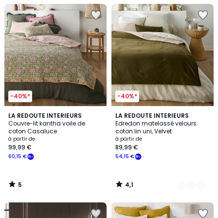
-40%*
-40%*
5
4,1
LA REDOUTE INTERIEURS
8
LA REDOUTE INTERIEURS
/
/ 5
Couvre-lit kantha voile de
Edredon matelassé velours
Couleurs
5
coton Casaluce
coton lin uni, Velvet
à partir de
à partir de
99,99 €
89,99 €
60,15 €
54,15 €
5
4,1
/
/
5
5