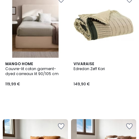
MANGO HOME
VIVARAISE
Couvre-lit coton garment-
Edredon Zeff Kori
dyed carreaux lit 90/105 cm
119,99 €
149,90 €