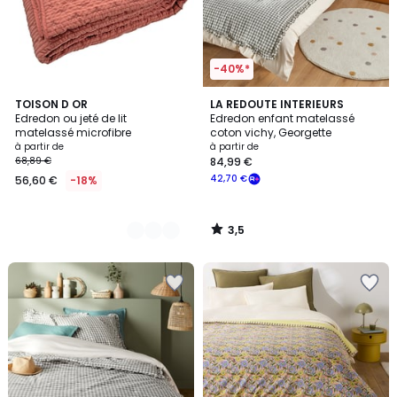
-40%*
3,5
3
TOISON D OR
LA REDOUTE INTERIEURS
/ 5
Edredon ou jeté de lit
Edredon enfant matelassé
Couleurs
matelassé microfibre
coton vichy, Georgette
à partir de
à partir de
68,89 €
84,99 €
42,70 €
56,60 €
-18%
3,5
/
5