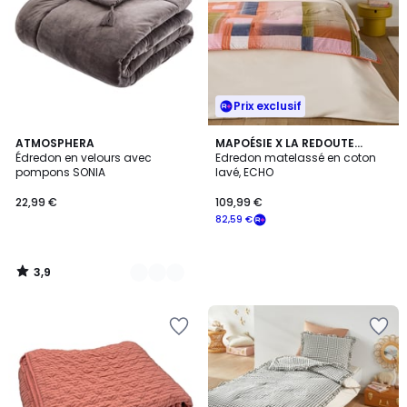
Prix exclusif
3,9
4
ATMOSPHERA
MAPOÉSIE X LA REDOUTE
/ 5
Édredon en velours avec
INTÉRIEURS
Edredon matelassé en coton
Couleurs
pompons SONIA
lavé, ECHO
22,99 €
109,99 €
82,59 €
3,9
/
5