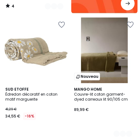
4
/
5
Nouveau
SUD ETOFFE
2
MANGO HOME
Édredon décoratif en coton
Couvre-lit coton garment-
Couleurs
motif marguerite
dyed carreaux lit 90/105 cm
41,29 €
89,99 €
34,55 €
-16%