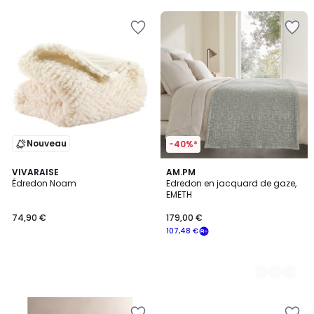
Nouveau
-40%*
VIVARAISE
2
AM.PM
Édredon Noam
Edredon en jacquard de gaze,
Couleurs
EMETH
74,90 €
179,00 €
107,48 €