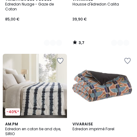
/ 5
Edredon Nuage - Gaze de
Housse d'édredon Calita
Couleurs
Couleurs
Coton
85,00 €
39,90 €
3,7
/
5
-40%*
AM.PM
VIVARAISE
Edredon en coton tie and dye,
Edredon imprimé Farel
SIRIO