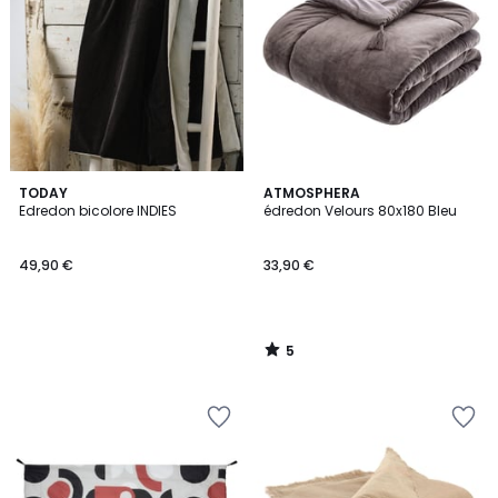
5
TODAY
ATMOSPHERA
/
Edredon bicolore INDIES
édredon Velours 80x180 Bleu
5
49,90 €
33,90 €
5
/
5