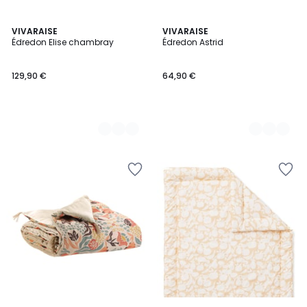
5
VIVARAISE
5
VIVARAISE
Édredon Elise chambray
Édredon Astrid
Couleurs
Couleurs
129,90 €
64,90 €