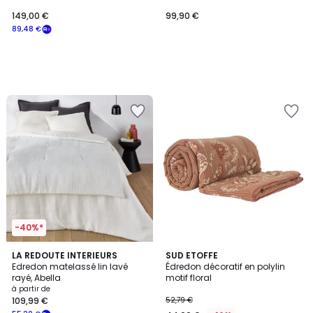
149,00 €
99,90 €
89,48 €
-40%*
LA REDOUTE INTERIEURS
2
SUD ETOFFE
Edredon matelassé lin lavé
Édredon décoratif en polylin
Couleurs
rayé, Abella
motif floral
à partir de
109,99 €
52,79 €