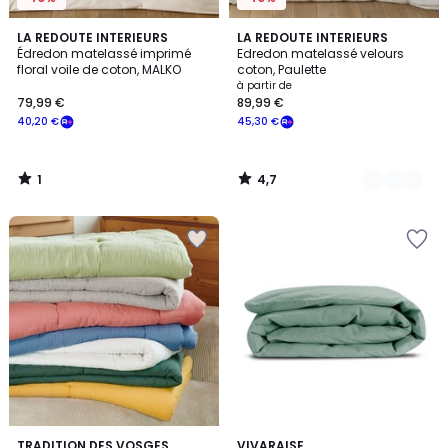
1
4,7
LA REDOUTE INTERIEURS
3
LA REDOUTE INTERIEURS
/
/ 5
Édredon matelassé imprimé
Edredon matelassé velours
Couleurs
5
floral voile de coton, MALKO
coton, Paulette
à partir de
79,99 €
89,99 €
40,20 €
45,30 €
1
4,7
/
/
5
5
3,7
3
TRADITION DES VOSGES
9
VIVARAISE