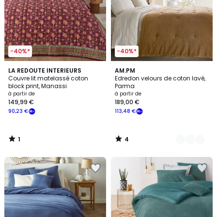
-40%*
-40%*
1
4
LA REDOUTE INTERIEURS
4
AM.PM
/
/
Couvre lit matelassé coton
Edredon velours de coton lavé,
Couleurs
5
5
block print, Manassi
Parma
à partir de
à partir de
149,99 €
189,00 €
90,23 €
113,48 €
1
4
/
/
5
5