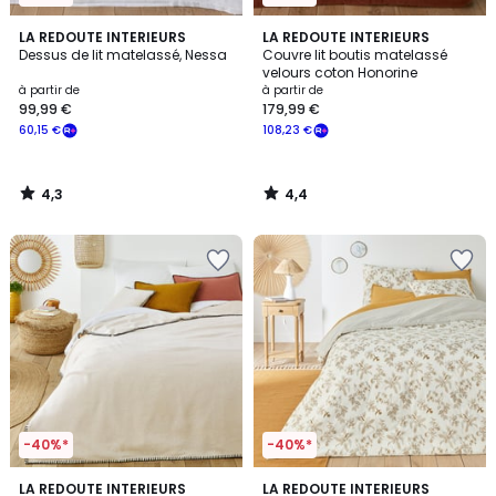
4,3
4,4
LA REDOUTE INTERIEURS
LA REDOUTE INTERIEURS
/ 5
/ 5
Dessus de lit matelassé, Nessa
Couvre lit boutis matelassé
velours coton Honorine
à partir de
à partir de
99,99 €
179,99 €
60,15 €
108,23 €
4,3
4,4
/
/
5
5
-40%*
-40%*
4,4
4,5
LA REDOUTE INTERIEURS
LA REDOUTE INTERIEURS