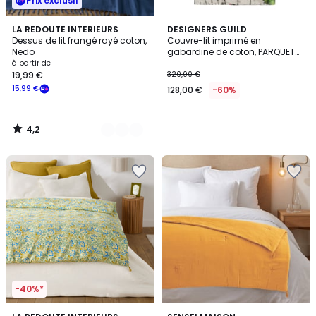
Prix exclusif
4,2
3
LA REDOUTE INTERIEURS
DESIGNERS GUILD
/ 5
Dessus de lit frangé rayé coton,
Couvre-lit imprimé en
Couleurs
Nedo
gabardine de coton, PARQUET
BATIK FOREST
à partir de
19,99 €
320,00 €
15,99 €
128,00 €
-60%
4,2
/
5
-40%*