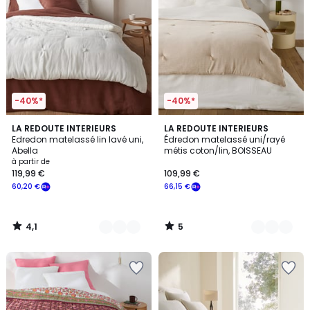
-40%*
-40%*
4,1
5
4
LA REDOUTE INTERIEURS
3
LA REDOUTE INTERIEURS
/ 5
/
Edredon matelassé lin lavé uni,
Édredon matelassé uni/rayé
Couleurs
Couleurs
5
Abella
métis coton/lin, BOISSEAU
à partir de
119,99 €
109,99 €
60,20 €
66,15 €
4,1
5
/
/
5
5