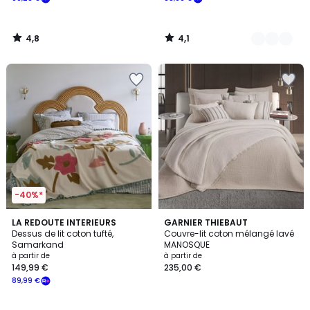
4,8
4,1
/
/
5
5
-40%*
3,4
LA REDOUTE INTERIEURS
2
GARNIER THIEBAUT
/ 5
Dessus de lit coton tufté,
Couvre-lit coton mélangé lavé
Couleurs
Samarkand
MANOSQUE
à partir de
à partir de
149,99 €
235,00 €
89,99 €