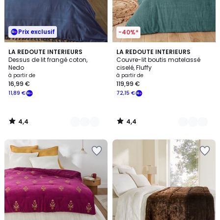
Prix exclusif
-40%*
4,4
4,4
12
LA REDOUTE INTERIEURS
2
LA REDOUTE INTERIEURS
/ 5
/ 5
Dessus de lit frangé coton,
Couvre-lit boutis matelassé
Couleurs
Couleurs
Nedo
ciselé, Fluffy
à partir de
à partir de
16,99 €
119,99 €
11,89 €
72,15 €
4,4
4,4
/
/
5
5