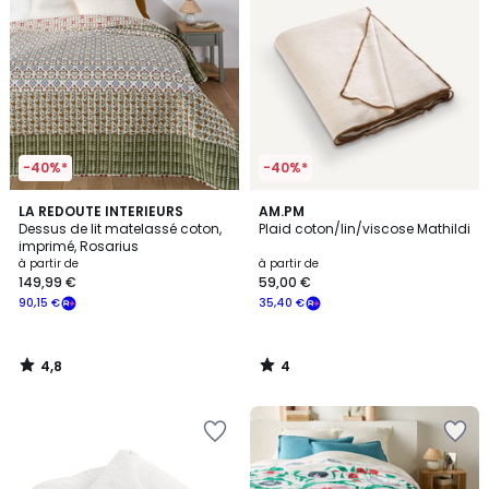
-40%*
-40%*
4,8
4
LA REDOUTE INTERIEURS
AM.PM
/ 5
/
Dessus de lit matelassé coton,
Plaid coton/lin/viscose Mathildi
5
imprimé, Rosarius
à partir de
à partir de
149,99 €
59,00 €
90,15 €
35,40 €
4,8
4
/
/
5
5