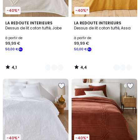
-40%*
-40%*
4,1
4,4
2
LA REDOUTE INTERIEURS
2
LA REDOUTE INTERIEURS
/ 5
/ 5
Dessus de lit coton tufté, Jobe
Dessus de lit coton tufté, Assa
Couleurs
Couleurs
à partir de
à partir de
99,99 €
99,99 €
50,00 €
50,00 €
4,1
4,4
/
/
5
5
-40%*
-40%*