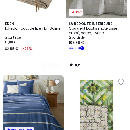
-40%*
4,6
10
EDEN
LA REDOUTE INTERIEURS
/ 5
Edredon bout de lit en Lin Soline
Couvre lit boutis matelassé
Couleurs
brodé, coton, Oyena
à partir de
à partir de
113,00 €
109,99 €
66,15 €
82,99 €
-26%
4,6
/
5