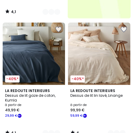
4,1
/
5
-40%*
-40%*
4,1
4
7
LA REDOUTE INTERIEURS
5
LA REDOUTE INTERIEURS
/ 5
/
Dessus de lit gaze de coton,
Dessus de lit lin lavé, Linange
Couleurs
Couleurs
5
Kumla
à partir de
à partir de
49,99 €
99,99 €
29,99 €
59,99 €
4,1
4