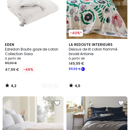
-40%*
4,2
4,5
18
EDEN
LA REDOUTE INTERIEURS
/ 5
/ 5
Edredon Boutis gaze de coton
Dessus de lit coton flammé
Couleurs
Collection Gaia
brodé Antonie
à partir de
à partir de
89,00 €
149,99 €
89,99 €
47,99 €
-48%
4,2
4,5
/
/
5
5