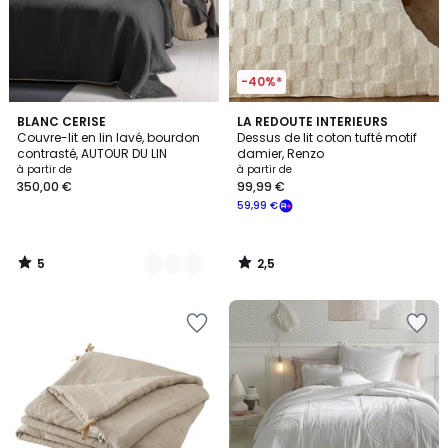
-40%*
5
2,5
4
BLANC CERISE
LA REDOUTE INTERIEURS
/
/ 5
Couvre-lit en lin lavé, bourdon
Dessus de lit coton tufté motif
Couleurs
5
contrasté, AUTOUR DU LIN
damier, Renzo
à partir de
à partir de
350,00 €
99,99 €
59,99 €
5
2,5
/
/
5
5