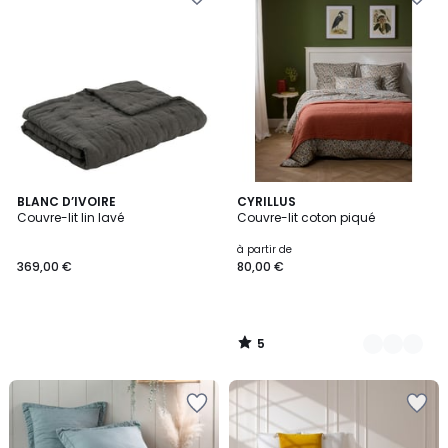
5
BLANC D’IVOIRE
4
CYRILLUS
/
Couvre-lit lin lavé
Couvre-lit coton piqué
Couleurs
5
à partir de
369,00 €
80,00 €
5
/
5