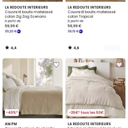
4,4
4,6
LA REDOUTE INTERIEURS
6
LA REDOUTE INTERIEURS
/ 5
/ 5
Couvre lit boutis matelassé
Couvre lit boutis matelassé
Couleurs
coton Zig Zag Scenario
coton Tropical
à partir de
à partir de
59,99 €
59,99 €
30,20 €
36,15 €
4,4
4,6
/
/
5
5
-40%*
-25€* tous les 50€
4
4,1
4
AM.PM
LA REDOUTE INTERIEURS