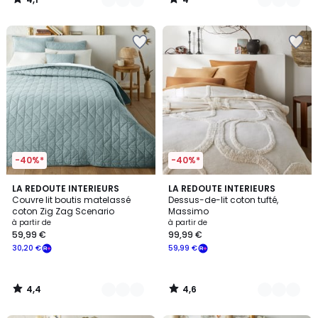
/
/
5
5
-40%*
-40%*
4,4
4,6
9
LA REDOUTE INTERIEURS
2
LA REDOUTE INTERIEURS
/ 5
/ 5
Couvre lit boutis matelassé
Dessus-de-lit coton tufté,
Couleurs
Couleurs
coton Zig Zag Scenario
Massimo
à partir de
à partir de
59,99 €
99,99 €
30,20 €
59,99 €
4,4
4,6
/
/
5
5