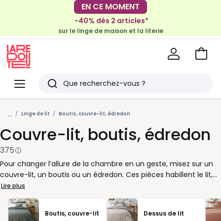
EN CE MOMENT
EN CE MOMENT
-40% dès 2 articles*
-30€ tous les 100€*
sur le linge de maison et la literie
sur le meuble & la déco
Voir
mon
La
panie
Redoute
Menu
Rechercher
Derniers
...
articles
Linge de lit
Boutis, couvre-lit, édredon
Couvre-lit, boutis, édredon
vus
375
Pour changer l’allure de la chambre en un geste, misez sur un
couvre-lit, un boutis ou un édredon. Ces pièces habillent le lit,
apportent du relief et permettent d’ajuster le confort selon la
Lire plus
saison. Le couvre-lit structure l’ensemble et offre un rendu net
au quotidien. Le boutis, souvent matelassé, apporte du
Boutis, couvre-lit
Dessus de lit
caractère grâce à son jeu de surpiqûres. L’édredon, plus