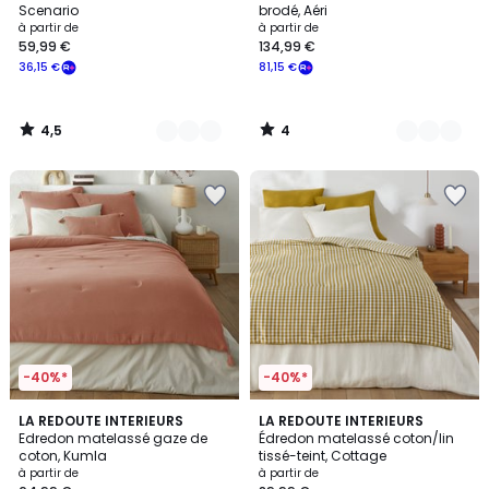
5
Scenario
brodé, Aéri
Prix
à partir de
à partir de
59,99 €
134,99 €
à
36,15 €
81,15 €
partir
de
59,99
4,5
4
€
/
/
5
5
souscrivez
à
notre
programme
pour
payer
à
la
place
36,15
€.
-40%*
-40%*
4,5
10
LA REDOUTE INTERIEURS
LA REDOUTE INTERIEURS
/ 5
Edredon matelassé gaze de
Édredon matelassé coton/lin
Couleurs
coton, Kumla
tissé-teint, Cottage
à partir de
à partir de