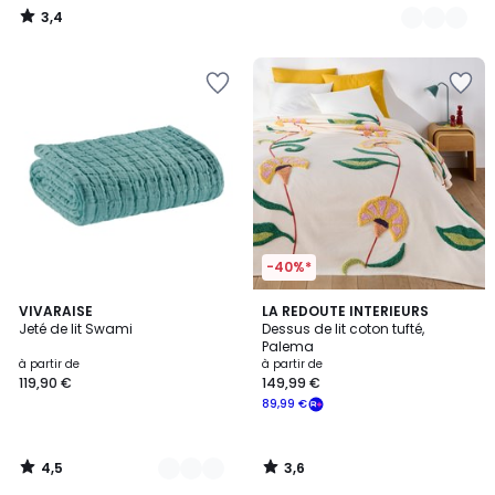
3,4
/
5
-40%*
4,5
3,6
16
VIVARAISE
LA REDOUTE INTERIEURS
/ 5
/ 5
Jeté de lit Swami
Dessus de lit coton tufté,
Couleurs
Palema
à partir de
à partir de
119,90 €
149,99 €
89,99 €
4,5
3,6
/
/
5
5