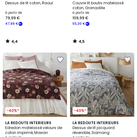
/ 5
/ 5
Dessus de lit coton, Raoul
Couvre lit boutis matelassé
coton, Granadille
à partir de
à partir de
79,99 €
109,99 €
47,99 €
55,30 €
4,4
4,5
/
/
5
5
-40%*
-40%*
5
4,5
LA REDOUTE INTERIEURS
LA REDOUTE INTERIEURS
/
/ 5
Edredon matelassé velours de
Dessus de lit jacquard
5
coton imprimé, Mowan
réversible, Siamang