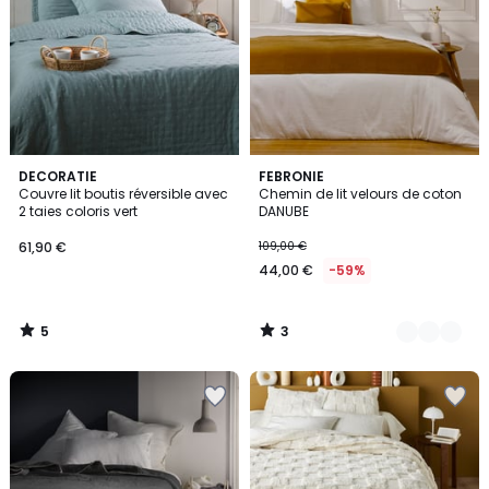
5
3
DECORATIE
6
FEBRONIE
/
/
Couvre lit boutis réversible avec
Chemin de lit velours de coton
Couleurs
5
5
2 taies coloris vert
DANUBE
61,90 €
109,00 €
44,00 €
-59%
5
3
/
/
5
5