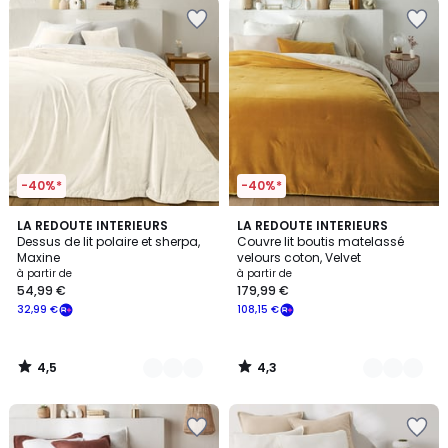
-40%*
-40%*
4,5
4,3
6
LA REDOUTE INTERIEURS
9
LA REDOUTE INTERIEURS
/ 5
/ 5
Dessus de lit polaire et sherpa,
Couvre lit boutis matelassé
Couleurs
Couleurs
Maxine
velours coton, Velvet
à partir de
à partir de
54,99 €
179,99 €
32,99 €
108,15 €
4,5
4,3
/
/
5
5