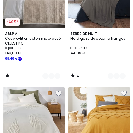
-40%*
1
4
2
AM.PM
11
TERRE DE NUIT
/
/
Couvre-lit en coton matelassé,
Plaid gaze de coton à franges
Couleurs
Couleurs
5
5
CELESTINO
à partir de
à partir de
149,00 €
44,99 €
89,48 €
1
4
/
/
5
5