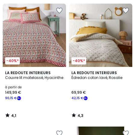
-40%*
-40%*
4,1
4,3
LA REDOUTE INTERIEURS
LA REDOUTE INTERIEURS
/ 5
/ 5
Couvre lit matelassé, Hyacinthe
Édredon coton lavé, Rosalie
à partir de
149,99 €
69,99 €
90,15 €
42,15 €
4,1
4,3
/
/
5
5