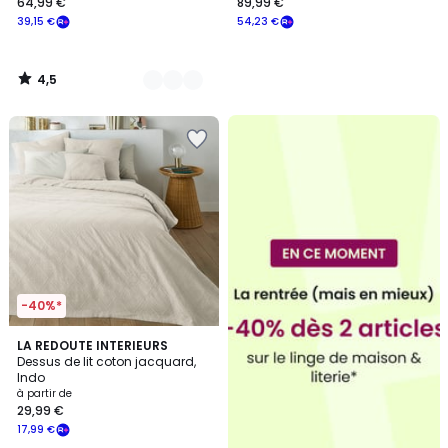
64,99 €
89,99 €
39,15 €
54,23 €
4,5
/
5
-40%*
4,1
6
LA REDOUTE INTERIEURS
/ 5
Dessus de lit coton jacquard,
Couleurs
Indo
à partir de
29,99 €
17,99 €