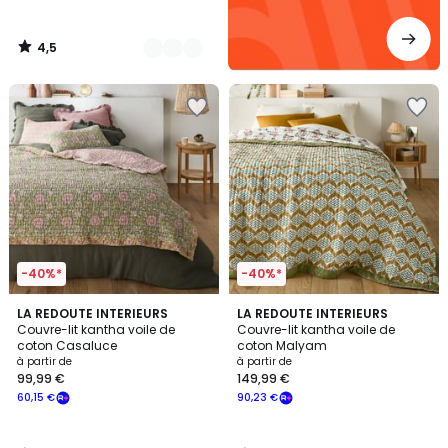
4,5
/
5
-40%*
-40%*
5
4,2
LA REDOUTE INTERIEURS
LA REDOUTE INTERIEURS
/
/ 5
Couvre-lit kantha voile de
Couvre-lit kantha voile de
5
coton Casaluce
coton Malyam
à partir de
à partir de
99,99 €
149,99 €
60,15 €
90,23 €