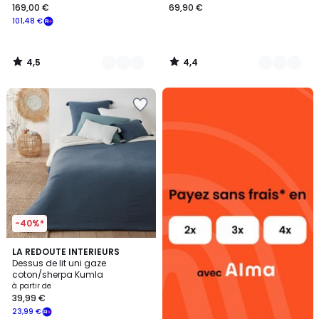
169,00 €
69,90 €
101,48 €
4,5
4,4
/
/
5
5
Alma
payez
sans
frais
-40%*
4,5
5
LA REDOUTE INTERIEURS
/ 5
Dessus de lit uni gaze
Couleurs
coton/sherpa Kumla
à partir de
39,99 €
23,99 €