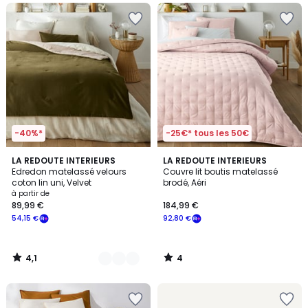
-40%*
-25€* tous les 50€
4,1
4
8
LA REDOUTE INTERIEURS
LA REDOUTE INTERIEURS
/ 5
/
Edredon matelassé velours
Couvre lit boutis matelassé
Couleurs
5
coton lin uni, Velvet
brodé, Aéri
à partir de
89,99 €
184,99 €
54,15 €
92,80 €
4,1
4
/
/
5
5