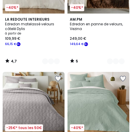
-40%*
-40%*
4,7
5
2
LA REDOUTE INTERIEURS
5
AM.PM
/ 5
/
Edredon matelassé velours
Edredon en panne de velours,
Couleurs
Couleurs
5
côtelé Dylis
Vezina
à partir de
109,99 €
249,00 €
66,15 €
149,64 €
4,7
5
/
/
5
5
-25€* tous les 50€
-40%*