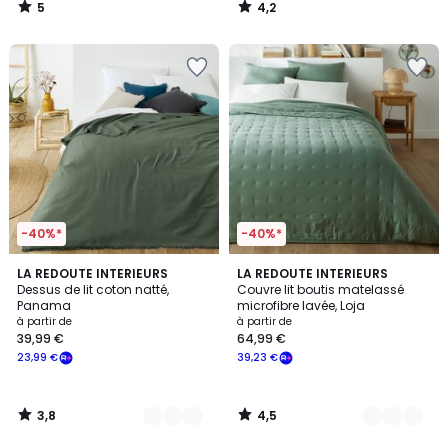
5
4,2
/
/
5
5
-40%*
-40%*
3,8
4,5
5
LA REDOUTE INTERIEURS
5
LA REDOUTE INTERIEURS
/ 5
/ 5
Dessus de lit coton natté,
Couvre lit boutis matelassé
Couleurs
Couleurs
Panama
microfibre lavée, Loja
à partir de
à partir de
39,99 €
64,99 €
23,99 €
39,23 €
3,8
4,5
/
/
5
5