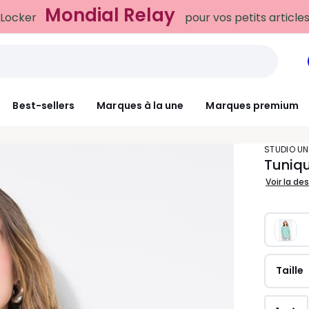
Mondial Relay
 Locker
pour vos petits article
Best-sellers
Marques à la une
Marques premium
STUDIO U
Tuniqu
Voir la de
Taille