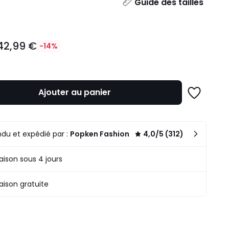
ité
Guide des tailles
42,99 €
-14%
Ajouter au panier
Ajouter
à
une
n
liste
du et expédié par :
Popken Fashion
4,0/5 (312)
.
raison sous 4 jours
raison gratuite