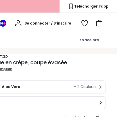
s
Télécharger l'app
Mon
Se connecter / S'inscrire
Mon
Voir
Voir
compte
espace
mes
mon
La
favoris
panier
Espace pro
Redoute
+
NTOLD
e en crêpe, coupe évasée
scription
Aloe Vera
+
2
Couleurs