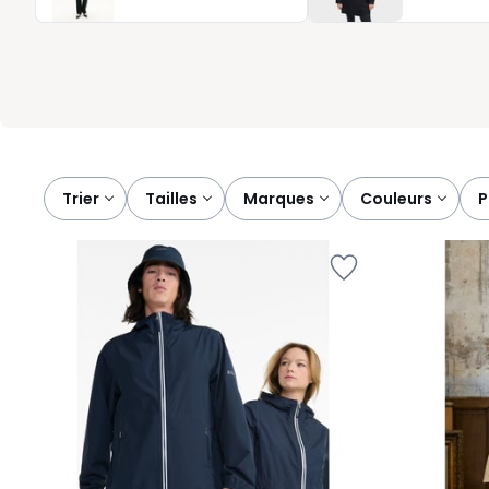
les détails comptent, certains modèles proposent des poches p
capuches ajustables qui s’adaptent à vos mouvements. Avec cett
vêtement technique : un allié simple et polyvalent, sur lequel 
Trier
tailles
marques
couleurs