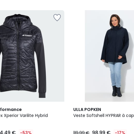
rformance
ULLA POPKEN
x Xperior Varilite Hybrid
Veste Softshell HYPRAR à ca
4,49 €
98,99 €
-53%
119,99 €
-17%