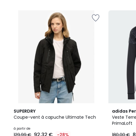
2
5
SUPERDRY
adidas Pe
Couleurs
/
Coupe-vent à capuche Ultimate Tech
Veste Terre
5
PrimaLoft
à partir de
92,32 €
8
129,99 €
-28%
180,00 €