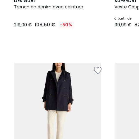
2
DESIGUAL
SUPERDRY
Couleurs
Trench en denim avec ceinture
Veste Coup
à partir de
109,50 €
8
219,00 €
-50%
99,99 €