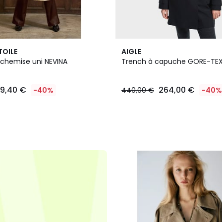
2
TOILE
AIGLE
Couleurs
 chemise uni NEVINA
Trench à capuche GORE-TE
9,40 €
264,00 €
-40%
440,00 €
-40%