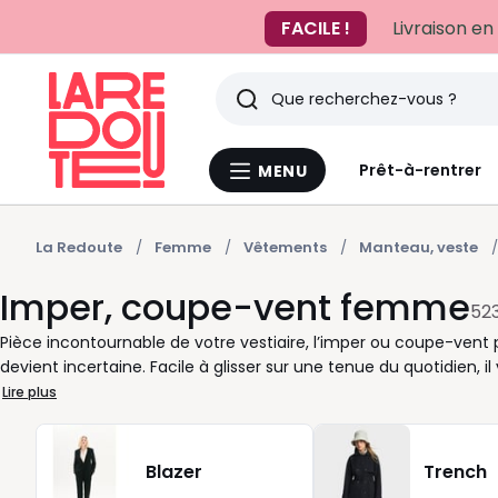
FACILE !
Livraison en
Rechercher
Derniers
Prêt-à-rentrer
MENU
Menu
articles
La
Redoute
vus
La Redoute
Femme
Vêtements
Manteau, veste
Imper, coupe-vent femme
52
Pièce incontournable de votre vestiaire, l’imper ou coupe-vent
devient incertaine. Facile à glisser sur une tenue du quotidien,
aller travailler, faire vos courses ou profiter d’une promenade e
Lire plus
ralentir, tout en restant agréable à porter. Nous avons imaginé
besoin précis. Du modèle court, parfait pour vos allers-retours r
lors des journées plus fraîches, vous trouverez facilement le sty
Blazer
Trench
imper noir pour une allure élégante et passe-partout, ou une te