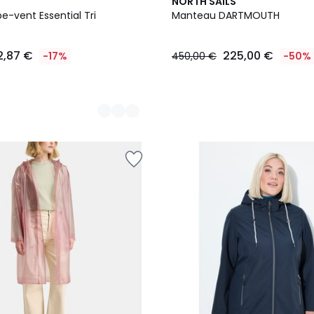
2
NORTH SAILS
Couleurs
e-vent Essential Tri
Manteau DARTMOUTH
2,87 €
225,00 €
-17%
450,00 €
-50%