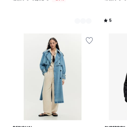
5
/
5