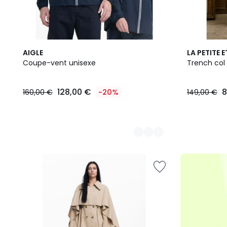
2
AIGLE
LA PETITE E
Couleurs
Coupe-vent unisexe
Trench col
128,00
128,00 €
8
160,00 €
-20%
149,00 €
€
au
lieu
de
160,00
€
20%
de
réduction
appliquée.