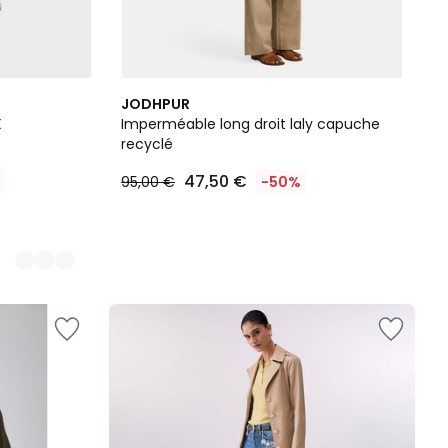
JODHPUR
X
Imperméable long droit laly capuche
recyclé
47,50 €
95,00 €
-50%