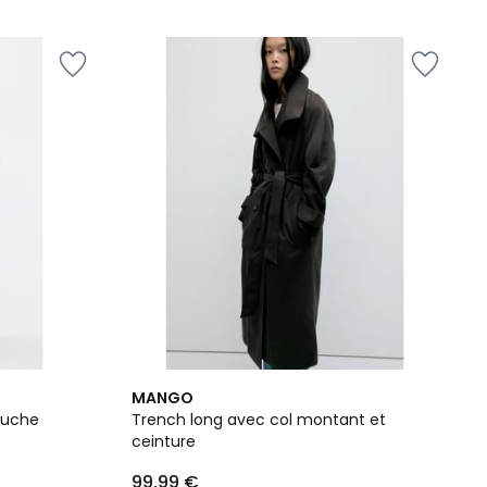
2
MANGO
Couleurs
puche
Trench long avec col montant et
ceinture
99,99 €