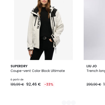
4
SUPERDRY
LIU JO
Couleurs
Coupe-vent Color Block Ultimate
Trench lon
à partir de
92,46 €
139,99 €
-33%
299,90 €