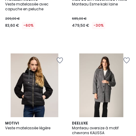
Veste matelassée avec
Manteau Esme kaki laine
capuche en peluche
209,00 €
685,00 €
83,60 €
-60%
479,50 €
-30%
MOTIVI
DEELUXE
Veste matelassée légère
Manteau oversize à motif
chevrons KALISSA