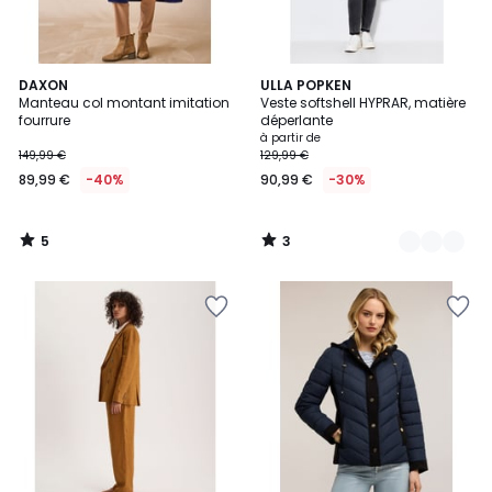
5
3
DAXON
4
ULLA POPKEN
/
/
Manteau col montant imitation
Veste softshell HYPRAR, matière
Couleurs
5
5
fourrure
déperlante
à partir de
149,99 €
129,99 €
89,99 €
-40%
90,99 €
-30%
5
3
/
/
5
5