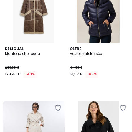
DESIGUAL
OLTRE
Manteau effet peau
Veste matelassée
299,00 €
164,90 €
179,40 €
-40%
51,57 €
-68%