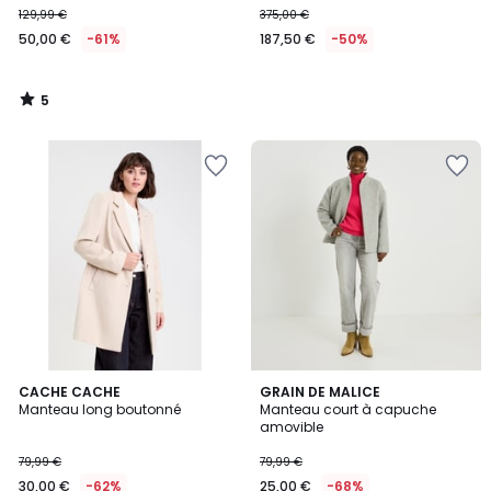
129,99 €
375,00 €
€
50,00 €
-61%
187,50 €
-50%
au
lieu
de
5
129,99
/
5
€
61%
de
réduction
appliquée.
CACHE CACHE
GRAIN DE MALICE
Manteau long boutonné
Manteau court à capuche
amovible
79,99 €
79,99 €
30,00 €
-62%
25,00 €
-68%