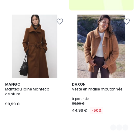
MANGO
3
DAXON
Manteau laine Manteco
Veste en maille moutonnée
Couleurs
ceinture
à partir de
99,99 €
89,99 €
44,99 €
-50%