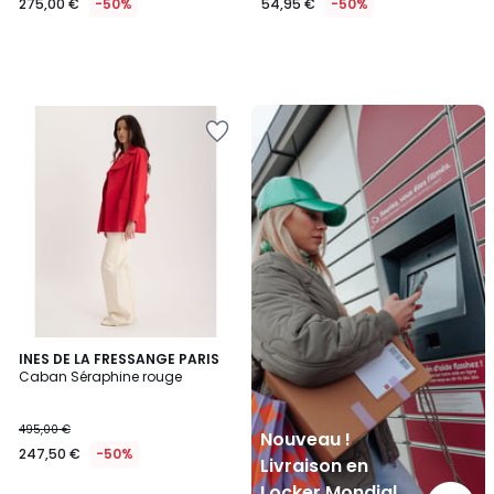
275,00 €
-50%
54,95 €
-50%
Nouveau
!
Livraison
en
Locker
Mondial
Relay
INES DE LA FRESSANGE PARIS
Caban Séraphine rouge
495,00 €
Nouveau !
247,50 €
-50%
Livraison en
Locker Mondial