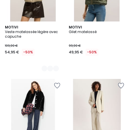
2
MOTIVI
MOTIVI
Veste matelassée légère avec
Gilet matelassé
Couleurs
capuche
109,90 €
99,90 €
54,95 €
-50%
49,95 €
-50%