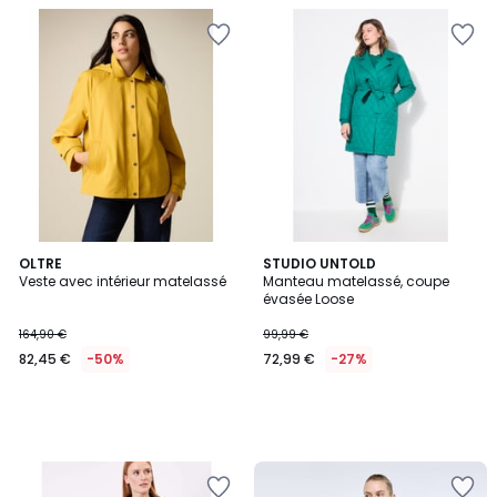
OLTRE
STUDIO UNTOLD
Veste avec intérieur matelassé
Manteau matelassé, coupe
évasée Loose
164,90 €
99,99 €
82,45 €
-50%
72,99 €
-27%