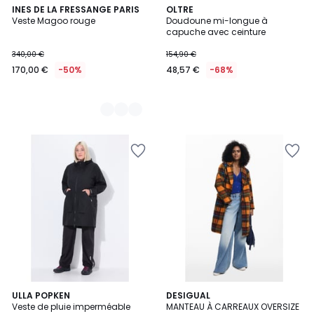
2
INES DE LA FRESSANGE PARIS
OLTRE
Veste Magoo rouge
Doudoune mi-longue à
Couleurs
capuche avec ceinture
340,00 €
154,90 €
170,00 €
-50%
48,57 €
-68%
ULLA POPKEN
DESIGUAL
Veste de pluie imperméable
MANTEAU À CARREAUX OVERSIZE