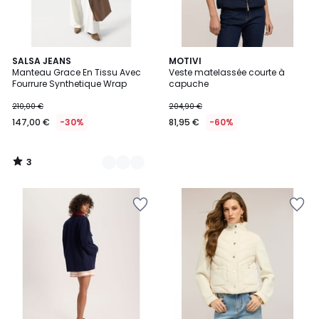
3
2
SALSA JEANS
MOTIVI
/
Manteau Grace En Tissu Avec
Veste matelassée courte à
Couleurs
5
Fourrure Synthetique Wrap
capuche
210,00 €
204,90 €
147,00 €
-30%
81,95 €
-60%
3
/
5