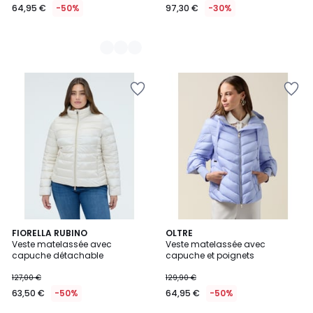
64,95 €
-50%
97,30 €
-30%
2
FIORELLA RUBINO
OLTRE
Veste matelassée avec
Veste matelassée avec
Couleurs
capuche détachable
capuche et poignets
127,00 €
129,90 €
63,50 €
-50%
64,95 €
-50%