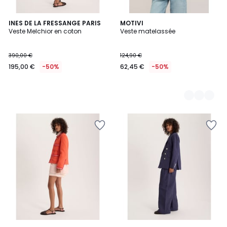
INES DE LA FRESSANGE PARIS
2
MOTIVI
Veste Melchior en coton
Veste matelassée
Couleurs
390,00 €
124,90 €
195,00 €
-50%
62,45 €
-50%