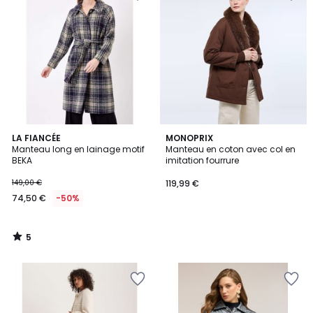
5
LA FIANCÉE
MONOPRIX
/
Manteau long en lainage motif
Manteau en coton avec col en
5
BEKA
imitation fourrure
149,00 €
119,99 €
74,50 €
-50%
5
/
5