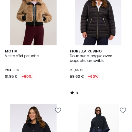
3
MOTIVI
FIORELLA RUBINO
/
Veste effet peluche
Doudoune longue avec
5
capuche amovible
204,90 €
149,00 €
81,95 €
-60%
59,60 €
-60%
3
/
5