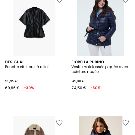
DESIGUAL
FIORELLA RUBINO
Poncho effet cuir à reliefs
Veste matelassée piquée avec
ceinture nouée
99,95 €
149,00 €
69,96 €
-30%
74,50 €
-50%