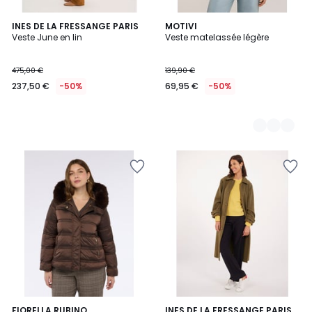
INES DE LA FRESSANGE PARIS
2
MOTIVI
Veste June en lin
Veste matelassée légère
Couleurs
475,00 €
139,90 €
237,50 €
-50%
69,95 €
-50%
FIORELLA RUBINO
INES DE LA FRESSANGE PARIS