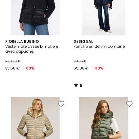
5
FIORELLA RUBINO
DESIGUAL
/
Veste matelassée bimatière
Poncho en denim combiné
5
avec capuche.
209,00 €
99,95 €
83,60 €
-60%
69,96 €
-30%
5
/
5