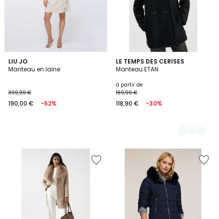
LIU JO
2
LE TEMPS DES CERISES
Manteau en laine
Manteau ETAN
Couleurs
à partir de
399,90 €
169,99 €
190,00 €
-52%
118,90 €
-30%