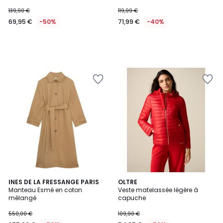
139,90 €
119,99 €
69,95 €
-50%
71,99 €
-40%
INES DE LA FRESSANGE PARIS
OLTRE
Manteau Esmé en coton
Veste matelassée légère à
mélangé
capuche
550,00 €
109,90 €