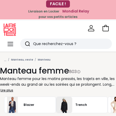
Mondial Relay
Livraison en Locker
EN CE MOMENT
pour vos petits articles
-20% dès 39€*
sur la mode
Voir
mon
La
panie
Redoute
Menu
Rechercher
Derniers
...
articles
Manteau, veste
Manteau
Manteau femme
vus
803
Manteau femme pour les matins pressés, les trajets en ville, les
week-ends au grand air ou les soirées qui se prolongent. Long,
court, droit, ceinturé, matelassé ou en laine mélangée, il
Lire plus
accompagne vos journées avec style et simplicité. Pour choisir
le bon modèle, pensez d’abord à votre rythme. Un manteau
Blazer
Trench
long protège mieux du froid et structure la silhouette. Une
coupe courte ou mi-longue se porte facilement au quotidien,