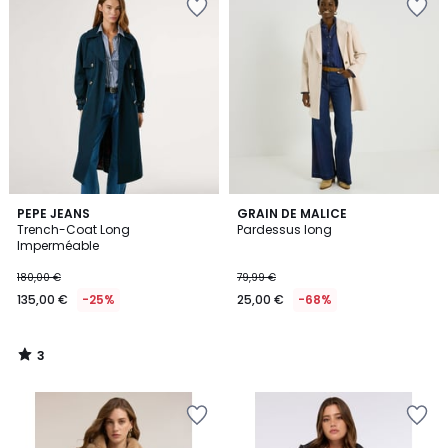
3
PEPE JEANS
GRAIN DE MALICE
/
Trench-Coat Long
Pardessus long
5
Imperméable
180,00 €
79,99 €
135,00 €
-25%
25,00 €
-68%
3
/
5