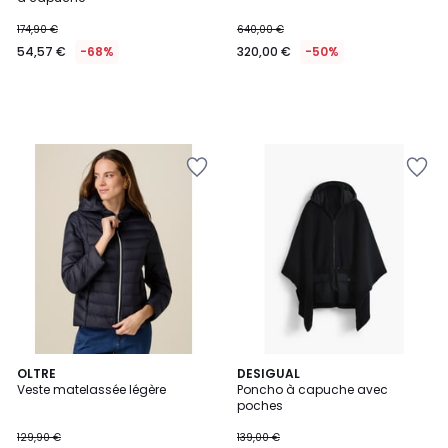
174,90 €
640,00 €
54,57 €
-68%
320,00 €
-50%
2
OLTRE
DESIGUAL
Veste matelassée légère
Poncho à capuche avec
Couleurs
poches
129,90 €
139,00 €