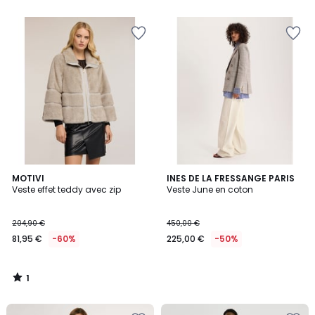
1
MOTIVI
INES DE LA FRESSANGE PARIS
/
Veste effet teddy avec zip
Veste June en coton
5
204,90 €
450,00 €
81,95 €
-60%
225,00 €
-50%
1
/
5