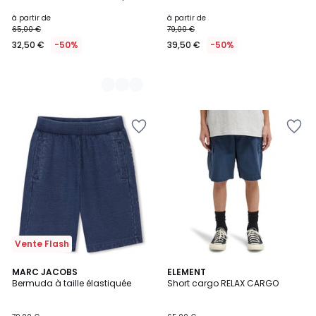
à partir de
à partir de
65,00 €
79,00 €
32,50 €
-50%
39,50 €
-50%
Vente Flash
MARC JACOBS
2
ELEMENT
Bermuda à taille élastiquée
Short cargo RELAX CARGO
Couleurs