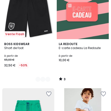
Vente Flash
3
2
BOSS KIDSWEAR
LA REDOUTE
/
Short de foot
E-carte cadeau La Redoute
Couleurs
5
à partir de
à partir de
65,00 €
10,00 €
32,50 €
-50%
3
/
5