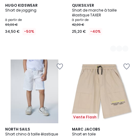
HUGO KIDSWEAR
3
QUIKSILVER
Short de jogging
Short de marche à taille
Couleurs
élastique TAXER
à partir de
à partir de
69,00 €
42,00 €
34,50 €
-50%
25,20 €
-40%
Vente Flash
2
NORTH SAILS
MARC JACOBS
Short chino à taille élastique
Short en toile
Couleurs