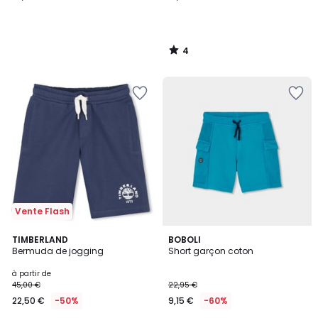
4
/
5
Vente Flash
3
TIMBERLAND
BOBOLI
Bermuda de jogging
Short garçon coton
Couleurs
à partir de
45,00 €
22,95 €
22,50 €
-50%
9,15 €
-60%