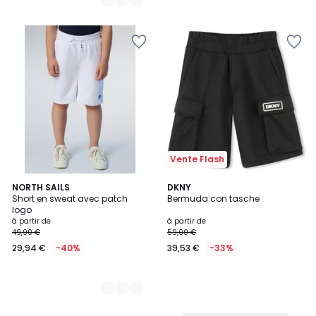
Vente Flash
2
NORTH SAILS
DKNY
Short en sweat avec patch
Bermuda con tasche
Couleurs
logo
à partir de
à partir de
49,90 €
59,00 €
29,94 €
-40%
39,53 €
-33%