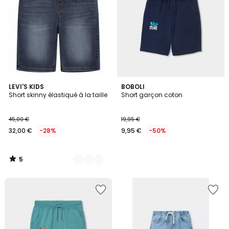
5
2
LEVI'S KIDS
BOBOLI
/
Short skinny élastiqué à la taille
Short garçon coton
Couleurs
5
45,00 €
19,95 €
32,00 €
-28%
9,95 €
-50%
5
/
5