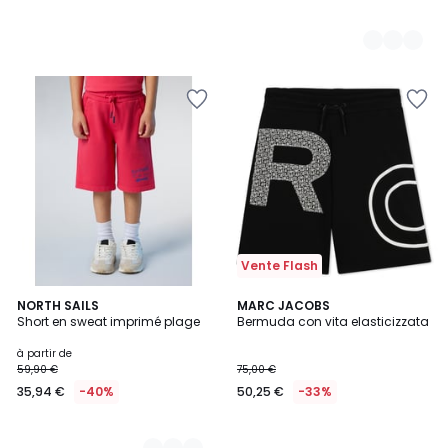
Vente Flash
2
NORTH SAILS
MARC JACOBS
Short en sweat imprimé plage
Bermuda con vita elasticizzata
Couleurs
à partir de
59,90 €
75,00 €
35,94 €
-40%
50,25 €
-33%