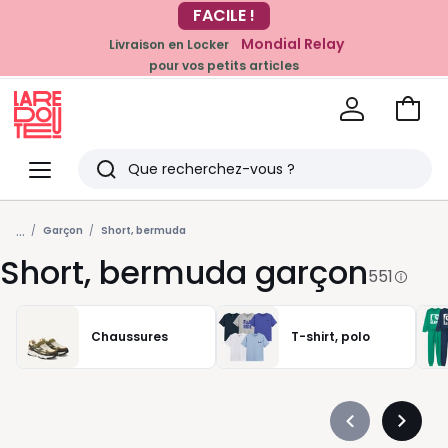
Mondial Relay
Livraison en Locker
EN CE MOMENT
pour vos petits articles
-20% dès 39€*
sur la mode
Voir
mon
La
panie
Redoute
Menu
Rechercher
Derniers
...
articles
Garçon
Short, bermuda
Short, bermuda garçon
vus
551
Chaussures
T-shirt, polo
Précédent
Suivan