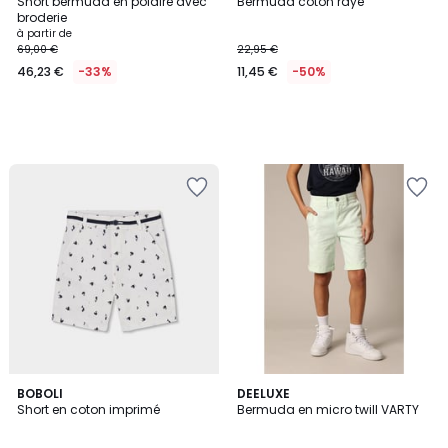
Short bermuda en polaire avec
Bermuda coton rayé
broderie
à partir de
69,00 €
22,95 €
46,23 €
-33%
11,45 €
-50%
BOBOLI
DEELUXE
Short en coton imprimé
Bermuda en micro twill VARTY