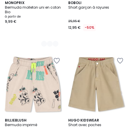
4
MONOPRIX
BOBOLI
Bermuda molleton uni en coton
Short garçon à rayures
Couleurs
Bio
à partir de
9,99 €
25,95 €
12,95 €
-50%
BILLIEBLUSH
HUGO KIDSWEAR
Bermuda imprimé
Short avec poches