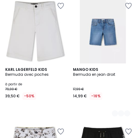
KARL LAGERFELD KIDS
5
MANGO KIDS
Bermuda avec poches
Bermuda en jean droit
Couleurs
à partir de
79,00 €
17,99 €
39,50 €
-50%
14,99 €
-16%