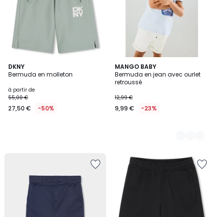
DKNY
2
MANGO BABY
Bermuda en molleton
Bermuda en jean avec ourlet
Couleurs
retroussé
à partir de
55,00 €
12,99 €
27,50 €
-50%
9,99 €
-23%