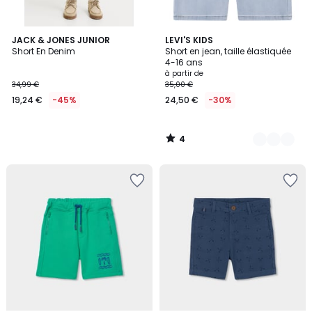
4
JACK & JONES JUNIOR
3
LEVI'S KIDS
/
Short En Denim
Short en jean, taille élastiquée
Couleurs
5
4-16 ans
à partir de
34,99 €
35,00 €
19,24 €
-45%
24,50 €
-30%
4
/
5