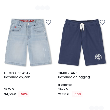
HUGO KIDSWEAR
2
TIMBERLAND
Bermuda en jean
Bermuda de jogging
Couleurs
à partir de
69,00 €
45,00 €
34,50 €
-50%
22,50 €
-50%