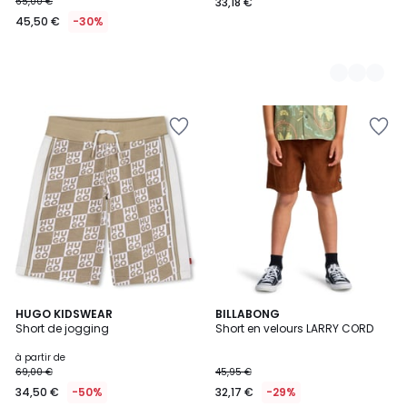
65,00 €
33,18 €
45,50 €
-30%
HUGO KIDSWEAR
2
BILLABONG
Short de jogging
Short en velours LARRY CORD
Couleurs
à partir de
69,00 €
45,95 €
34,50 €
-50%
32,17 €
-29%