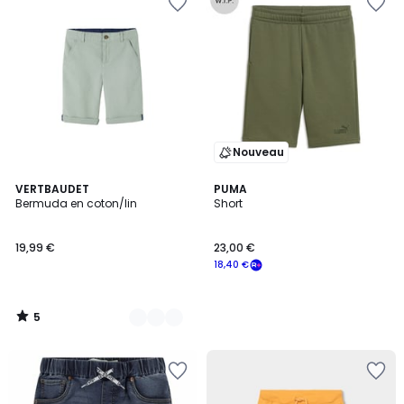
Nouveau
5
3
VERTBAUDET
PUMA
/
Bermuda en coton/lin
Short
Couleurs
5
19,99 €
23,00 €
18,40 €
5
/
5