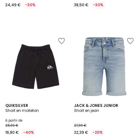
24,49 €
-30%
38,50 €
-30%
4
QUIKSILVER
JACK & JONES JUNIOR
Short en molleton
Short en jean
Couleurs
à partir de
28,00 €
27,99 €
16,80 €
-40%
22,39 €
-20%