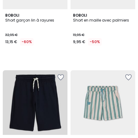
BOBOLI
BOBOLI
Short garçon lin à rayures
Short en maille avec palmiers
32,95 €
19,95 €
13,15 €
-60%
9,95 €
-50%