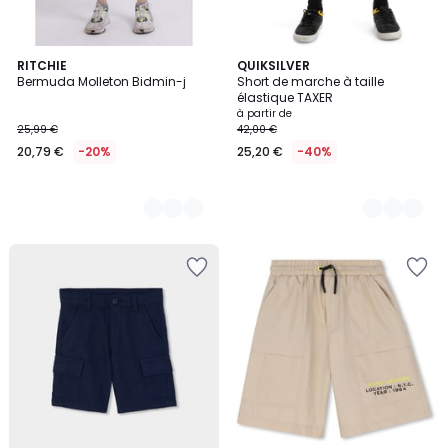
4
RITCHIE
3
QUIKSILVER
Bermuda Molleton Bidmin-j
Short de marche à taille
Couleurs
Couleurs
élastique TAXER
à partir de
25,99 €
42,00 €
20,79 €
-20%
25,20 €
-40%