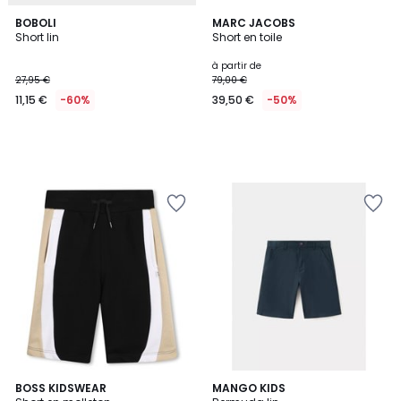
BOBOLI
MARC JACOBS
Short lin
Short en toile
à partir de
27,95 €
79,00 €
11,15 €
-60%
39,50 €
-50%
3
BOSS KIDSWEAR
MANGO KIDS