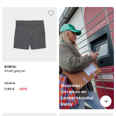
Nouveau
!
Livraison
en
Locker
Mondial
Relay
BOBOLI
Short garçon
29,95 €
Nouveau !
11,95 €
-60%
Livraison en
Locker Mondial
Relay