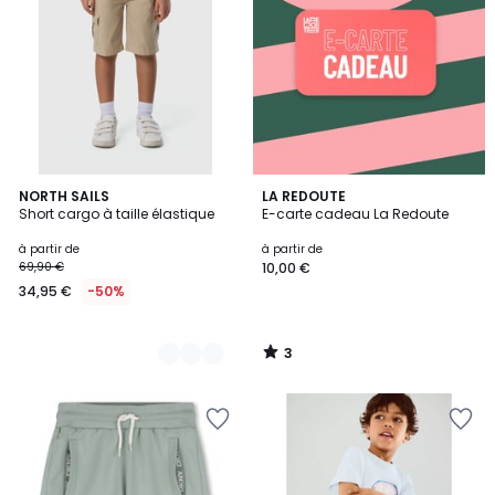
3
3
NORTH SAILS
LA REDOUTE
/
Short cargo à taille élastique
E-carte cadeau La Redoute
Couleurs
5
à partir de
à partir de
69,90 €
10,00 €
34,95 €
-50%
3
/
5