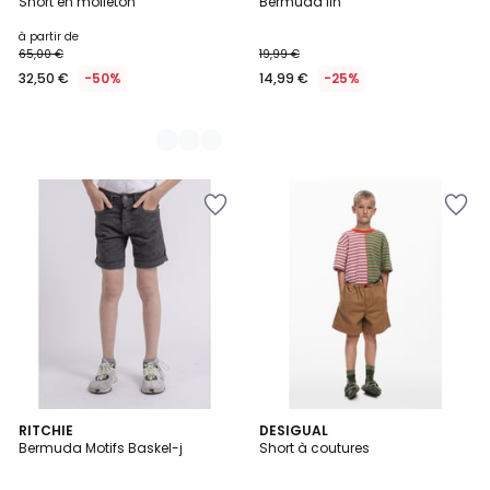
Short en molleton
Bermuda lin
Couleurs
à partir de
65,00 €
19,99 €
32,50 €
-50%
14,99 €
-25%
2
RITCHIE
DESIGUAL
Bermuda Motifs Baskel-j
Short à coutures
Couleurs