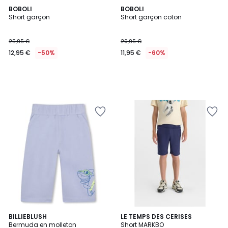
BOBOLI
BOBOLI
Short garçon
Short garçon coton
25,95 €
29,95 €
12,95 €
-50%
11,95 €
-60%
BILLIEBLUSH
LE TEMPS DES CERISES
Bermuda en molleton
Short MARKBO