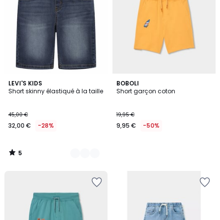
5
2
LEVI'S KIDS
BOBOLI
/
Short skinny élastiqué à la taille
Short garçon coton
Couleurs
5
45,00 €
19,95 €
32,00 €
-28%
9,95 €
-50%
5
/
5