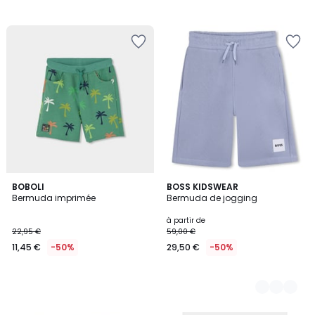
BOBOLI
5
BOSS KIDSWEAR
Bermuda imprimée
Bermuda de jogging
Couleurs
à partir de
22,95 €
59,00 €
11,45 €
-50%
29,50 €
-50%