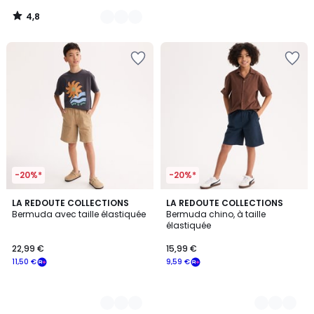
notre
4,8
programme
/
5
pour
payer
à
la
place
12,79
€.
-20%*
-20%*
3
LA REDOUTE COLLECTIONS
2
LA REDOUTE COLLECTIONS
Bermuda avec taille élastiquée
Bermuda chino, à taille
Couleurs
Couleurs
élastiquée
22,99 €
15,99 €
11,50 €
9,59 €