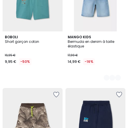
BOBOLI
3
MANGO KIDS
Short garçon coton
Bermuda en denim à taille
Couleurs
élastique
19,95 €
17,99 €
9,95 €
-50%
14,99 €
-16%