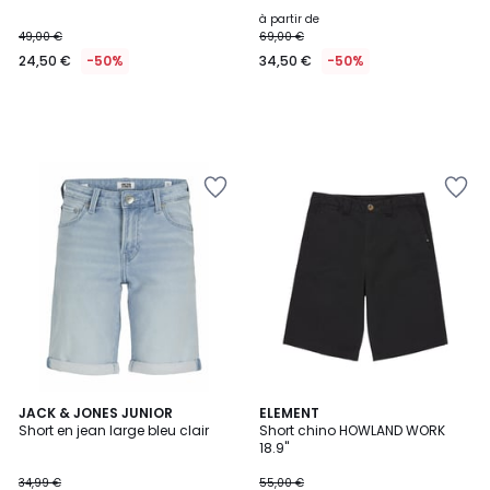
à partir de
49,00 €
69,00 €
24,50 €
-50%
34,50 €
-50%
JACK & JONES JUNIOR
ELEMENT
Short en jean large bleu clair
Short chino HOWLAND WORK
18.9"
34,99 €
55,00 €