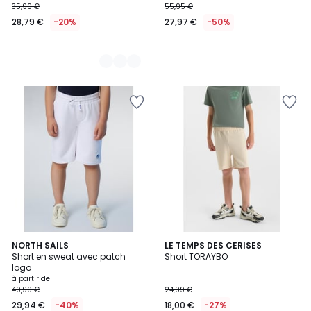
35,99 €
55,95 €
28,79 €
-20%
27,97 €
-50%
2
NORTH SAILS
LE TEMPS DES CERISES
Short en sweat avec patch
Short TORAYBO
Couleurs
logo
à partir de
49,90 €
24,99 €
29,94 €
-40%
18,00 €
-27%