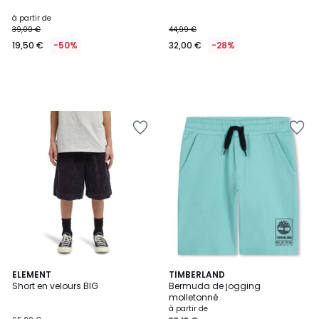
à partir de
39,00 €
44,99 €
19,50 €
-50%
32,00 €
-28%
ELEMENT
3
TIMBERLAND
Short en velours BIG
Bermuda de jogging
Couleurs
molletonné
à partir de