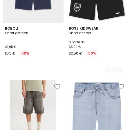
BOBOLI
2
BOSS KIDSWEAR
Short garçon
Short de foot
Couleurs
à partir de
27,95 €
65,00 €
11,15 €
-60%
32,50 €
-50%