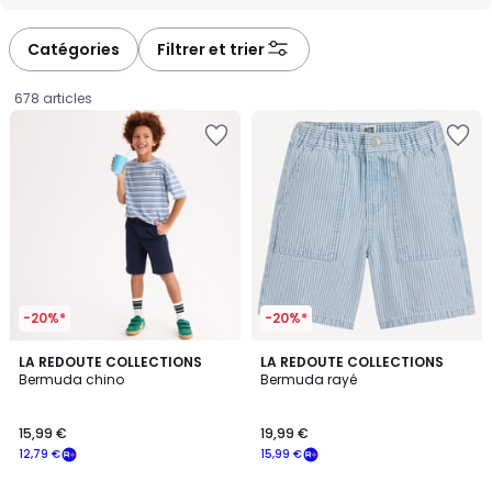
-
-
défiler
défiler
à
à
Catégories
Filtrer et trier
gauche
droite
678 articles
-20%*
-20%*
4,8
2
LA REDOUTE COLLECTIONS
LA REDOUTE COLLECTIONS
/ 5
Bermuda chino
Bermuda rayé
Couleurs
15,99
15,99 €
19,99 €
€
12,79 €
15,99 €
souscrivez
à