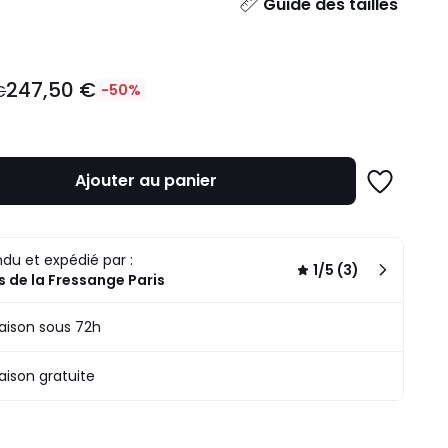
ité
Guide des tailles
247,50 €
€
-50%
Ajouter au panier
Ajouter
à
une
n
liste
du et expédié par :
.
1/5 (3)
s de la Fressange Paris
raison sous 72h
raison gratuite