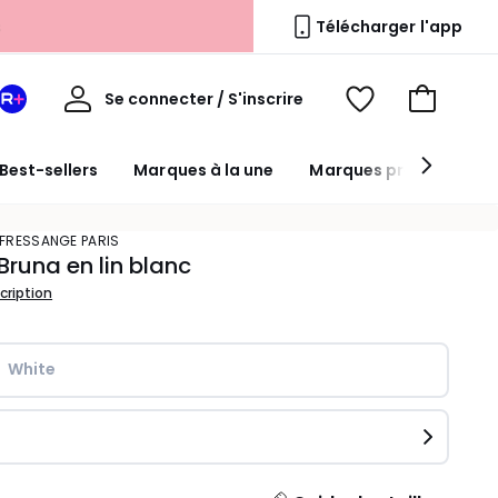
Télécharger l'app
Mon
Se connecter / S'inscrire
Mon
Voir
Voir
compte
espace
mes
mon
La
favoris
panier
Best-sellers
Marques à la une
Marques premium
Redoute
+
A FRESSANGE PARIS
Bruna en lin blanc
scription
White