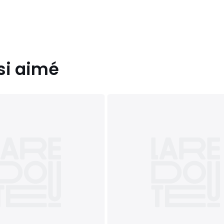
si aimé