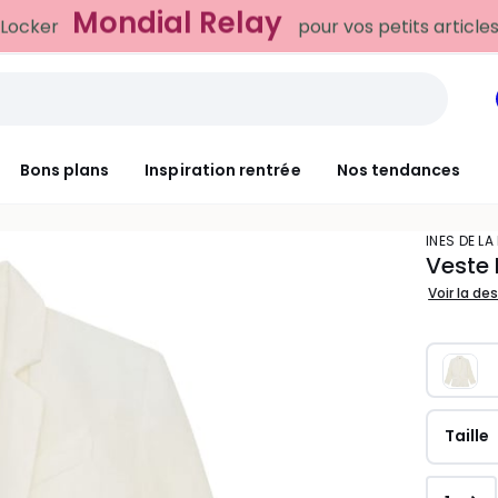
Bons plans
Inspiration rentrée
Nos tendances
INES DE L
Veste 
Voir la de
Taille