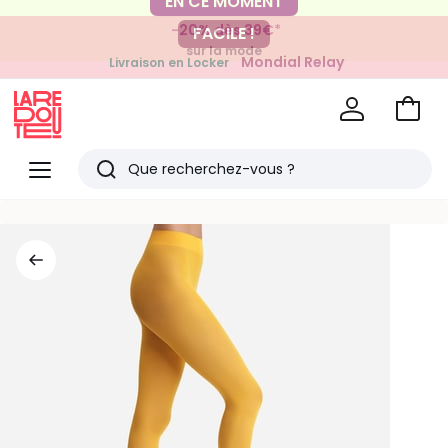
-20% dès 39€*
FACILE !
sur la mode
Mondial Relay
Livraison en Locker
pour vos petits articles
Voir
mon
La
panie
Redoute
Menu
Rechercher
Derniers
articles
vus