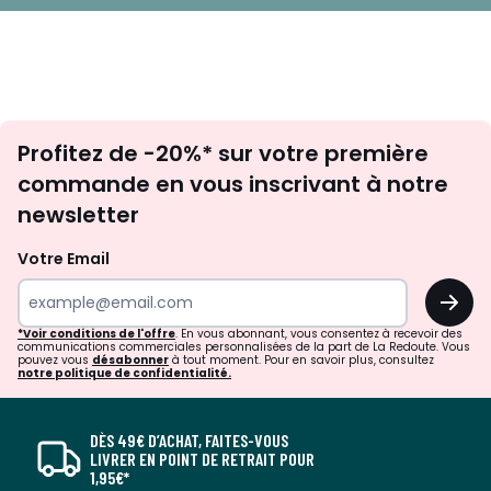
Inscription
Profitez de -20%* sur votre première
newsletter
commande en vous inscrivant à notre
newsletter
Votre Email
OK
*Voir conditions de l'offre
. En vous abonnant, vous consentez à recevoir des
communications commerciales personnalisées de la part de La Redoute. Vous
pouvez vous
désabonner
à tout moment. Pour en savoir plus, consultez
notre politique de confidentialité.
DÈS 49€ D’ACHAT, FAITES-VOUS
LIVRER EN POINT DE RETRAIT POUR
1,95€*