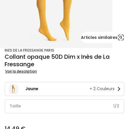
Articles similaires
INES DE LA FRESSANGE PARIS
Collant opaque 50D Dim x Inès de La
Fressange
Voir la description
Jaune
+
2
Couleurs
Taille
1/2
14,49
14,49 €
€.