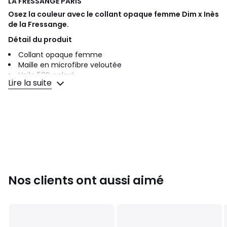
LA FRESSANGE PARIS
Osez la couleur avec le collant opaque femme Dim x Inès
de la Fressange.
Détail du produit
Collant opaque femme
Maille en microfibre veloutée
Voile 50D coloré
Lire la suite
Ceinture douce et extensible
Gousset en coton
Pointes remaillées
Existe dans d'autres coloris
Explorez les collants audacieux de la collaboration Dim
x Inès de la Fressange !
Reférence : D0EFCM1-BAB Composition :94% polyamide, 6%
elasthanne
Nos clients ont aussi aimé
Couleurs
Jaune, Rose, Rayé
Tailles
1/2