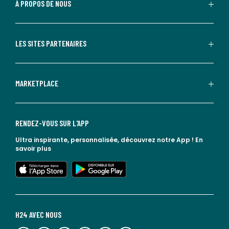
À PROPOS DE NOUS
LES SITES PARTENAIRES
MARKETPLACE
RENDEZ-VOUS SUR L'APP
Ultra inspirante, personnalisée, découvrez notre App !
En
savoir plus
lien vers l'app store
lien vers google play
H24 AVEC NOUS
lien vers l'espace réseaux sociaux
lien vers l'espace réseaux sociaux
lien vers l'espace réseaux sociaux
lien vers l'espace réseaux sociaux
lien vers l'espace réseaux sociaux
lien vers le blog la redoute