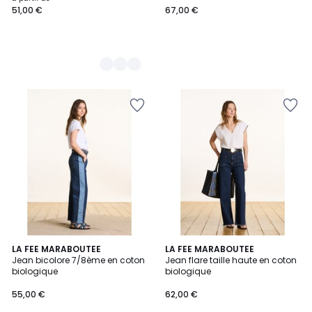
51,00 €
67,00 €
à
partir
de
51,00
€.
LA FEE MARABOUTEE
LA FEE MARABOUTEE
Jean bicolore 7/8ème en coton
Jean flare taille haute en coton
biologique
biologique
55,00 €
62,00 €