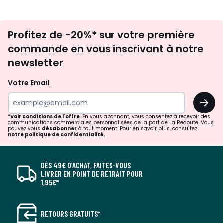
Inscription
Profitez de -20%* sur votre première
newsletter
commande en vous inscrivant à notre
newsletter
Votre Email
OK
*Voir conditions de l'offre
. En vous abonnant, vous consentez à recevoir des
communications commerciales personnalisées de la part de La Redoute. Vous
pouvez vous
désabonner
à tout moment. Pour en savoir plus, consultez
notre politique de confidentialité.
DÈS 49€ D’ACHAT, FAITES-VOUS
LIVRER EN POINT DE RETRAIT POUR
1,95€*
RETOURS GRATUITS*