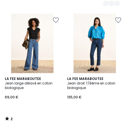
2
LA FEE MARABOUTEE
LA FEE MARABOUTEE
/
Jean large délavé en coton
Jean droit 7/8ème en coton
5
biologique
biologique
69,00 €
135,00 €
2
/
5