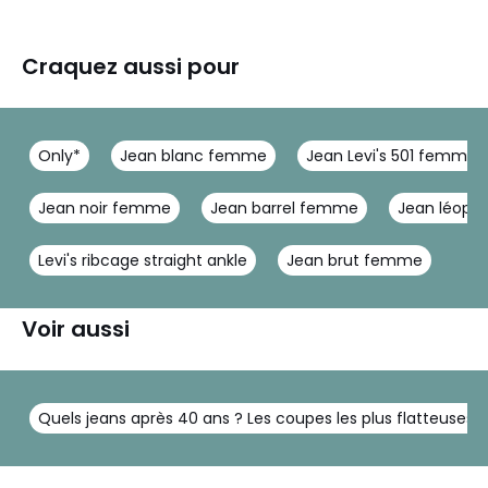
Craquez aussi pour
Only*
Jean blanc femme
Jean Levi's 501 femme
Jean noir femme
Jean barrel femme
Jean léopa
Levi's ribcage straight ankle
Jean brut femme
Voir aussi
Quels jeans après 40 ans ? Les coupes les plus flatteuses