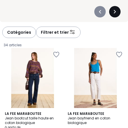
Précédent
Suivan
-
-
défiler
défiler
à
à
Catégories
Filtrer et trier
gauche
droite
34 articles
2
LA FEE MARABOUTEE
LA FEE MARABOUTEE
Jean bootcut taille haute en
Jean boyfriend en coton
Couleurs
coton biologique
biologique
Prix
à partir de