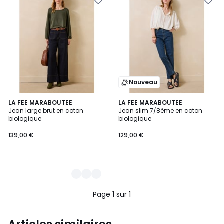
Nouveau
2
LA FEE MARABOUTEE
LA FEE MARABOUTEE
Jean large brut en coton
Jean slim 7/8ème en coton
Couleurs
biologique
biologique
139,00 €
129,00 €
Page 1 sur 1