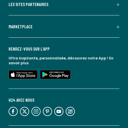
LES SITES PARTENAIRES
MARKETPLACE
RENDEZ-VOUS SUR L'APP
Ultra inspirante, personnalisée, découvrez notre App !
En
savoir plus
lien vers l'app store
lien vers google play
H24 AVEC NOUS
lien vers l'espace réseaux sociaux
lien vers l'espace réseaux sociaux
lien vers l'espace réseaux sociaux
lien vers l'espace réseaux sociaux
lien vers l'espace réseaux sociaux
lien vers le blog la redoute