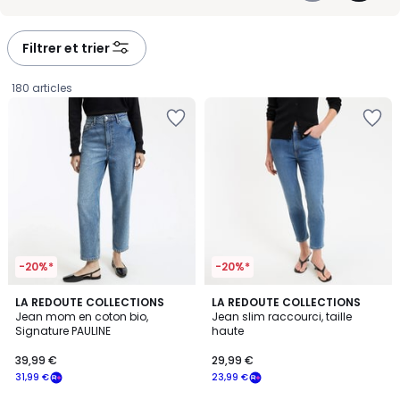
vous à la coupe et à la hauteur de taille pour trouver le modèle qui
-
-
vous suit vraiment au quotidien.
défiler
défiler
à
à
Filtrer et trier
gauche
droite
180 articles
-20%*
-20%*
4,2
4,1
6
LA REDOUTE COLLECTIONS
2
LA REDOUTE COLLECTIONS
/ 5
/ 5
Jean mom en coton bio,
Jean slim raccourci, taille
Couleurs
Couleurs
Signature PAULINE
haute
39,99
39,99 €
29,99 €
€
31,99 €
23,99 €
souscrivez