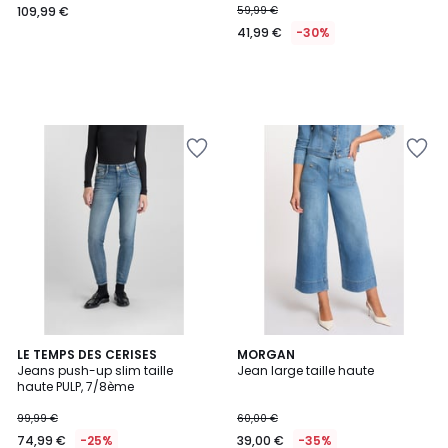
109,99 €
59,99 €
41,99 €
-30%
LE TEMPS DES CERISES
MORGAN
Jeans push-up slim taille
Jean large taille haute
haute PULP, 7/8ème
99,99 €
60,00 €
74,99 €
-25%
39,00 €
-35%