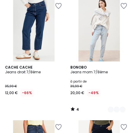
4
CACHE CACHE
2
BONOBO
/
Jeans droit 7/8ème
Jeans mom 7/8ème
Couleurs
5
à partir de
35,99 €
39,99 €
12,00 €
-66%
20,00 €
-49%
4
/
5