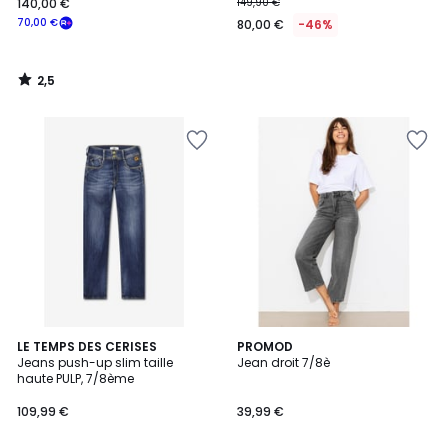
140,00 €
149,90 €
70,00 €
80,00 €
-46%
2,5
/
5
LE TEMPS DES CERISES
2
PROMOD
Jeans push-up slim taille
Jean droit 7/8è
Couleurs
haute PULP, 7/8ème
109,99 €
39,99 €