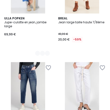
2
ULLA POPKEN
BREAL
Jupe-culotte en jean, jambe
Jean large taille haute 7/8ème
Couleurs
large
69,99 €
49,99 €
20,00 €
-59%