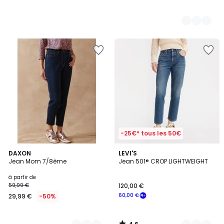
-25€* tous les 50€
4,6
4
DAXON
2
LEVI'S
/ 5
Jean Mom 7/8ème
Jean 501® CROP LIGHTWEIGHT
Couleurs
Couleurs
à partir de
59,99 €
120,00 €
60,00 €
29,99 €
-50%