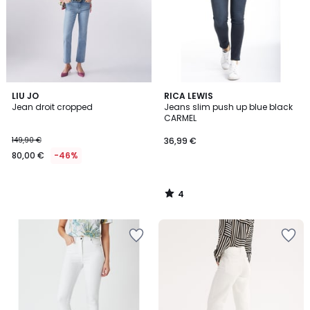
4
LIU JO
RICA LEWIS
/
Jean droit cropped
Jeans slim push up blue black
5
CARMEL
149,90 €
36,99 €
80,00 €
-46%
4
/
5