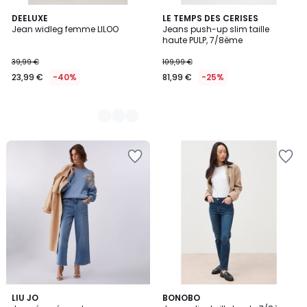
4
DEELUXE
LE TEMPS DES CERISES
Jean widleg femme LILOO
Jeans push-up slim taille
Couleurs
haute PULP, 7/8ème
39,99 €
109,99 €
23,99 €
-40%
81,99 €
-25%
3
LIU JO
2
BONOBO