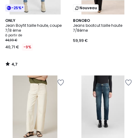
-25%*
Nouveau
4,7
ONLY
BONOBO
/ 5
Jean Boyfit taille haute, coupe
Jeans bootcut taille haute
7/8 ème
7/8ème
à partir de
44,99 €
59,99 €
40,71 €
-9%
4,7
/
5