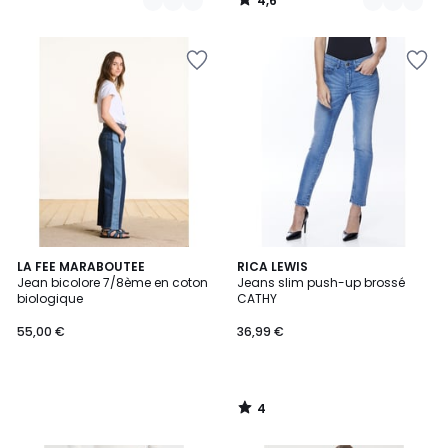
4,6
/
5
4
LA FEE MARABOUTEE
RICA LEWIS
/
Jean bicolore 7/8ème en coton
Jeans slim push-up brossé
5
biologique
CATHY
55,00 €
36,99 €
4
/
5