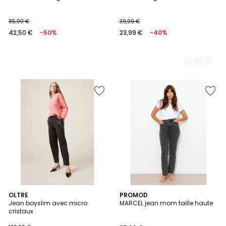
Couleurs
85,00 €
39,99 €
42,50 €
-50%
23,99 €
-40%
OLTRE
PROMOD
Jean boyslim avec micro
MARCEL jean mom taille haute
cristaux