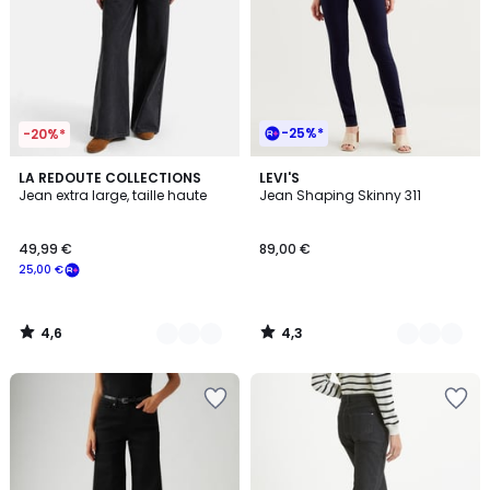
-25%*
-20%*
4,6
4,3
4
LA REDOUTE COLLECTIONS
4
LEVI'S
/ 5
/ 5
Jean extra large, taille haute
Jean Shaping Skinny 311
Couleurs
Couleurs
49,99 €
89,00 €
25,00 €
4,6
4,3
/
/
5
5