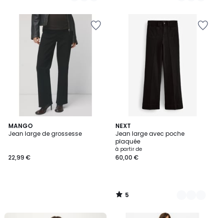
5
5
MANGO
4
NEXT
/
Jean large de grossesse
Jean large avec poche
Couleurs
5
plaquée
à partir de
22,99 €
60,00 €
5
/
5