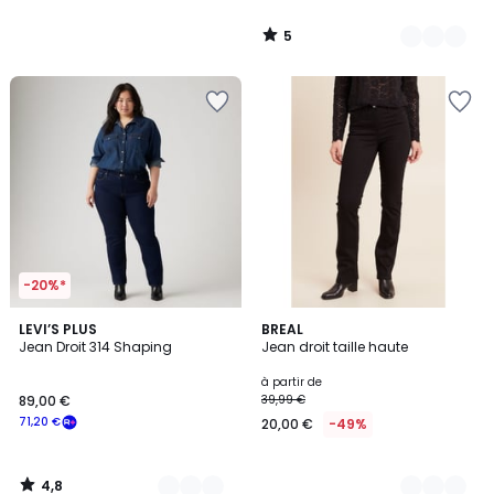
5
/
5
-20%*
4,8
3
LEVI’S PLUS
4
BREAL
/ 5
Jean Droit 314 Shaping
Jean droit taille haute
Couleurs
Couleurs
à partir de
89,00 €
39,99 €
71,20 €
20,00 €
-49%
4,8
/