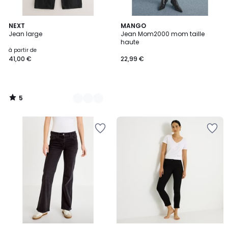
5
14
NEXT
MANGO
/
Jean large
Jean Mom2000 mom taille
Couleurs
5
haute
à partir de
41,00 €
22,99 €
5
/
5