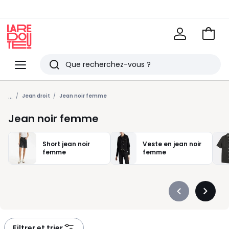
Voir
mon
La
panie
Redoute
Menu
Rechercher
Derniers
...
articles
Jean droit
Jean noir femme
vus
Jean noir femme
Short jean noir
Veste en jean noir
femme
femme
Précédent
Suivan
-
-
défiler
défiler
à
à
Filtrer et trier