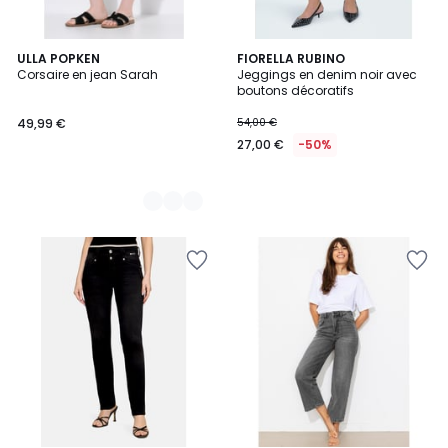
2
ULLA POPKEN
FIORELLA RUBINO
Corsaire en jean Sarah
Jeggings en denim noir avec
Couleurs
boutons décoratifs
49,99 €
54,00 €
27,00 €
-50%