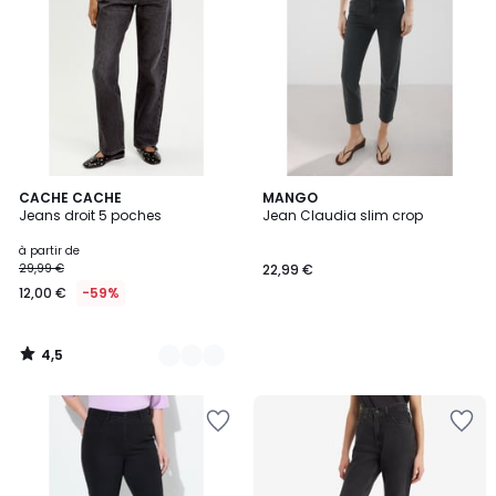
4,5
5
CACHE CACHE
MANGO
/ 5
Jeans droit 5 poches
Jean Claudia slim crop
Couleurs
à partir de
29,99 €
22,99 €
12,00 €
-59%
4,5
/
5