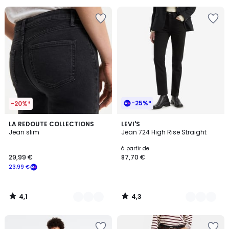
pour
payer
à
la
place
31,99
€.
-25%*
-20%*
4,1
4,3
3
LA REDOUTE COLLECTIONS
15
LEVI'S
/ 5
/ 5
Jean slim
Jean 724 High Rise Straight
Couleurs
Couleurs
à partir de
29,99 €
87,70 €
23,99 €
4,1
4,3
/
/
5
5