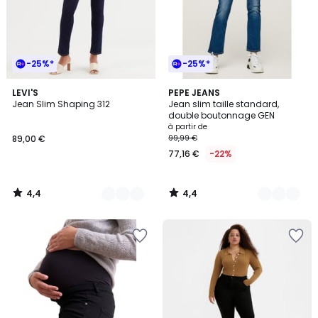
-25%*
-25%*
4,4
4,4
7
LEVI'S
6
PEPE JEANS
/ 5
/ 5
Jean Slim Shaping 312
Jean slim taille standard,
Couleurs
Couleurs
double boutonnage GEN
à partir de
89,00 €
99,99 €
77,16 €
-22%
4,4
4,4
/
/
5
5