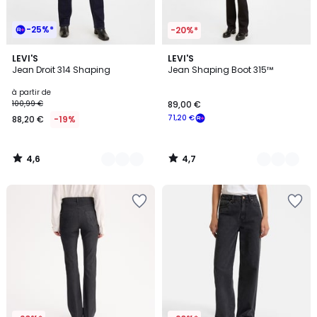
-25%*
-20%*
4,6
4,7
9
LEVI'S
6
LEVI'S
/ 5
/ 5
Jean Droit 314 Shaping
Jean Shaping Boot 315™
Couleurs
Couleurs
à partir de
100,99 €
89,00 €
71,20 €
88,20 €
-19%
4,6
4,7
/
/
5
5