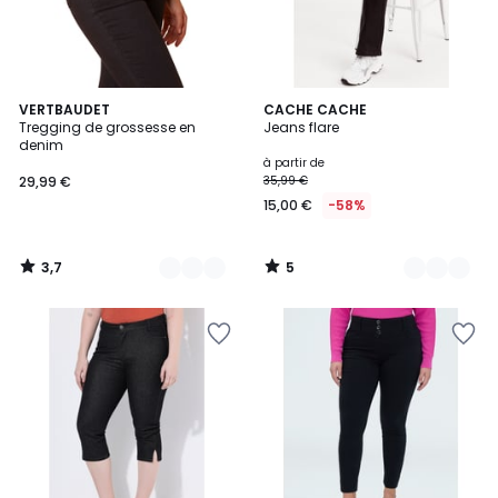
3,7
5
5
VERTBAUDET
4
CACHE CACHE
/ 5
/
Tregging de grossesse en
Jeans flare
Couleurs
Couleurs
5
denim
à partir de
29,99 €
35,99 €
15,00 €
-58%
3,7
5
/
/
5
5