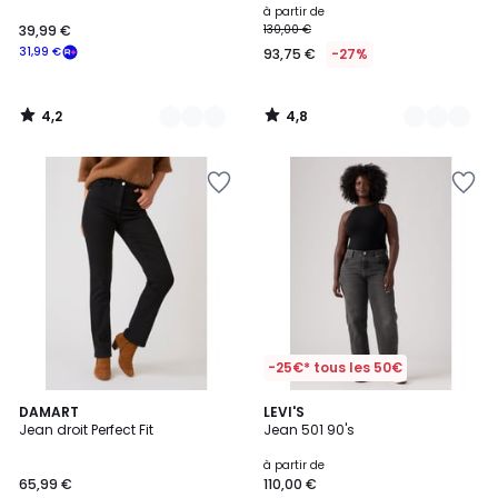
à partir de
39,99 €
130,00 €
31,99 €
93,75 €
-27%
4,2
4,8
/
/
5
5
-25€* tous les 50€
4,5
8
DAMART
5
LEVI'S
/ 5
Jean droit Perfect Fit
Jean 501 90's
Couleurs
Couleurs
à partir de
65,99 €
110,00 €