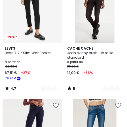
-20%*
4,7
5
5
LEVI'S
5
CACHE CACHE
/ 5
/
Jean 712™ Slim Welt Pocket
Jean skinny push-up taille
Couleurs
Couleurs
5
standard
à partir de
à partir de
120,00 €
35,99 €
87,51 €
-27%
12,00 €
-66%
79,20 €
4,7
5
/
/
5
5