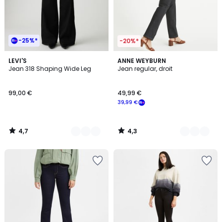
-25%*
-20%*
4,7
4,3
4
LEVI'S
3
ANNE WEYBURN
/ 5
/ 5
Jean 318 Shaping Wide Leg
Jean regular, droit
Couleurs
Couleurs
99,00 €
49,99 €
39,99 €
4,7
4,3
/
/
5
5