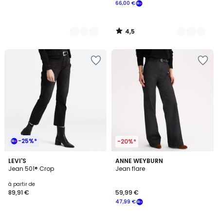
66,00 €
4,5
/
5
-25%*
-20%*
4,2
4,6
7
LEVI'S
3
ANNE WEYBURN
/ 5
/ 5
Jean 501® Crop
Jean flare
Couleurs
Couleurs
à partir de
89,91 €
59,99 €
47,99 €