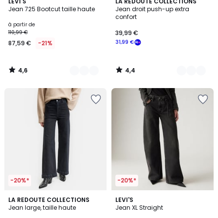
4,6
4,4
6
LEVI'S
2
LA REDOUTE COLLECTIONS
/ 5
/ 5
Jean 725 Bootcut taille haute
Jean droit push-up extra
Couleurs
Couleurs
confort
à partir de
110,99 €
39,99 €
31,99 €
87,59 €
-21%
4,6
4,4
/
/
5
5
-20%*
-20%*
4,2
4,8
4
LA REDOUTE COLLECTIONS
5
LEVI'S
/ 5
/ 5
Jean large, taille haute
Jean XL Straight
Couleurs
Couleurs