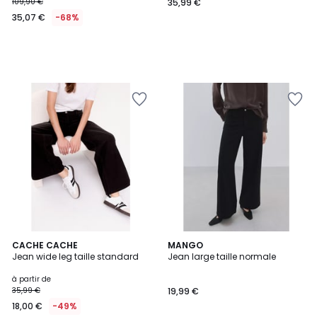
109,90 €
35,99 €
35,07 €
-68%
3
CACHE CACHE
MANGO
Jean wide leg taille standard
Jean large taille normale
Couleurs
à partir de
35,99 €
19,99 €
18,00 €
-49%