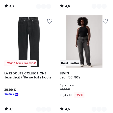
4,2
4,6
/
/
5
5
-25€* tous les 50€
Best-seller
4,1
4,5
3
LA REDOUTE COLLECTIONS
4
LEVI'S
/ 5
/ 5
Jean droit 7/8ème, taille haute
Jean 501 90's
Couleurs
Couleurs
à partir de
39,99 €
110,00 €
20,00 €
89,42 €
-22%
4,1
4,5
/
/