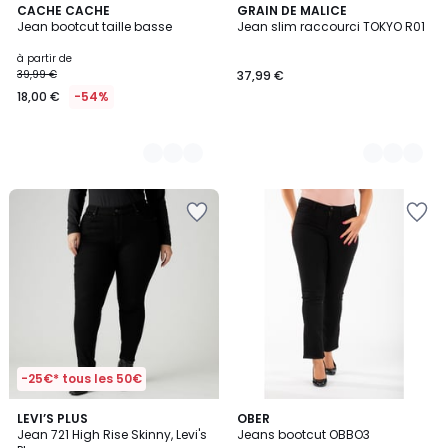
3
CACHE CACHE
6
GRAIN DE MALICE
Jean bootcut taille basse
Jean slim raccourci TOKYO R01
Couleurs
Couleurs
à partir de
39,99 €
37,99 €
18,00 €
-54%
-25€* tous les 50€
4,2
2
LEVI’S PLUS
OBER
/ 5
Jean 721 High Rise Skinny, Levi's
Jeans bootcut OBBO3
Couleurs