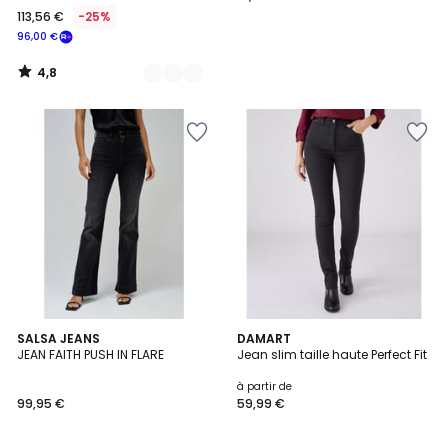
113,56 €
-25%
96,00 €
4,8
/
5
5
SALSA JEANS
3
DAMART
/
JEAN FAITH PUSH IN FLARE
Jean slim taille haute Perfect Fit
Couleurs
5
à partir de
99,95 €
59,99 €