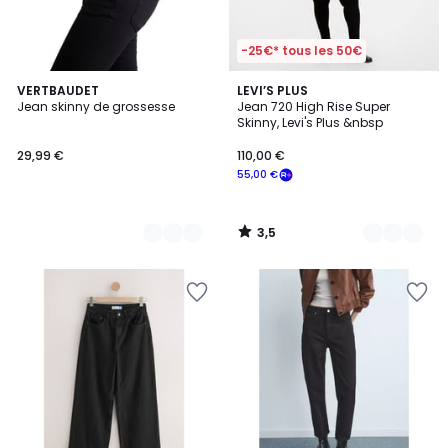
-25€* tous les 50€
3,5
3
VERTBAUDET
2
LEVI’S PLUS
/ 5
Jean skinny de grossesse
Jean 720 High Rise Super
Couleurs
Couleurs
Skinny, Levi's Plus &nbsp
29,99 €
110,00 €
55,00 €
3,5
/
5