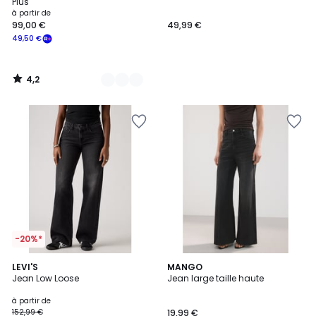
Plus
à partir de
99,00 €
49,99 €
49,50 €
4,2
/
5
-20%*
4,8
5
LEVI'S
MANGO
/ 5
Jean Low Loose
Jean large taille haute
Couleurs
à partir de
152,99 €
19,99 €