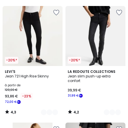
5
5
-20%*
-20%*
4,3
4,2
6
LEVI'S
2
LA REDOUTE COLLECTIONS
/ 5
/ 5
Jean 721 High Rise Skinny
Jean slim push-up extra
Couleurs
Couleurs
confort
à partir de
120,00 €
39,99 €
31,99 €
93,86 €
-23%
72,00 €
4,3
4,2
/
/
5
5