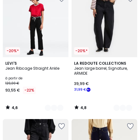
-20%*
-20%*
4,6
4,8
6
LEVI'S
5
LA REDOUTE COLLECTIONS
/ 5
/ 5
Jean Ribcage Straight Ankle
Jean large barrel, Signature,
Couleurs
Couleurs
ARMIDE
à partir de
120,00 €
39,99 €
31,99 €
93,55 €
-22%
4,6
4,8
/
/
5
5