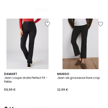
4,8
2
DAMART
MANGO
/ 5
Jean coupe droite Perfect Fit -
Jean de grossesse flare crop
Couleurs
Petite
59,99 €
22,99 €