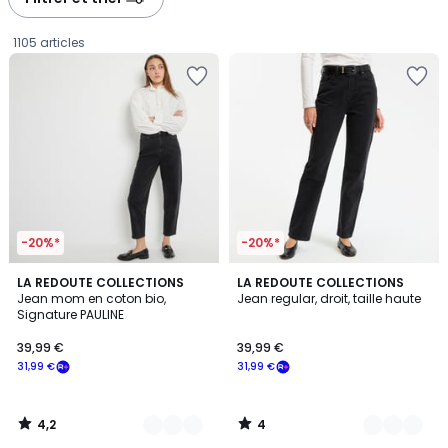
gauche
droite
1105 articles
-20%*
-20%*
4,2
4
6
LA REDOUTE COLLECTIONS
3
LA REDOUTE COLLECTIONS
/ 5
/
Jean mom en coton bio,
Jean regular, droit, taille haute
Couleurs
Couleurs
5
Signature PAULINE
39,99
39,99 €
39,99 €
€
31,99 €
31,99 €
souscrivez
à
notre
4,2
4
programme
/
/
5
5