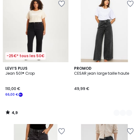
-25€* tous les 50€
4,9
LEVI’S PLUS
2
PROMOD
/ 5
Jean 501® Crop
CESAR jean large taille haute
Couleurs
110,00 €
49,99 €
66,00 €
4,9
/
5