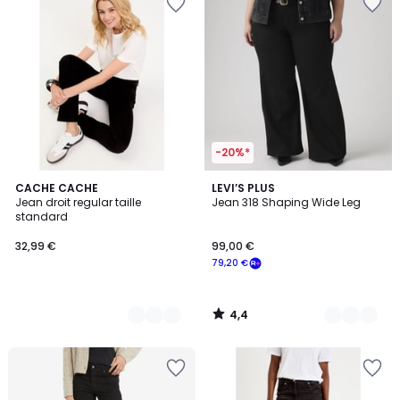
-20%*
4,4
3
CACHE CACHE
2
LEVI’S PLUS
/ 5
Jean droit regular taille
Jean 318 Shaping Wide Leg
Couleurs
Couleurs
standard
32,99 €
99,00 €
79,20 €
4,4
/
5