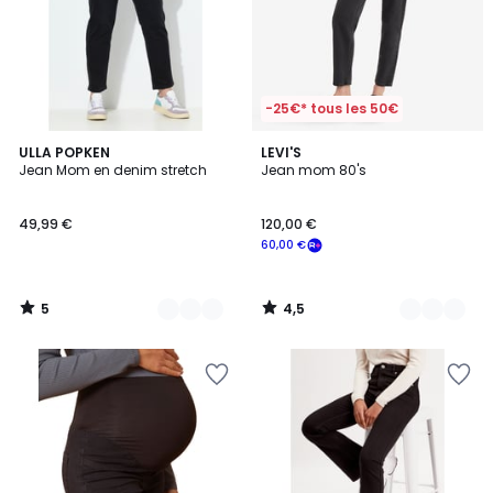
-25€* tous les 50€
5
4,5
2
ULLA POPKEN
4
LEVI'S
/
/ 5
Jean Mom en denim stretch
Jean mom 80's
Couleurs
Couleurs
5
49,99 €
120,00 €
60,00 €
5
4,5
/
/
5
5