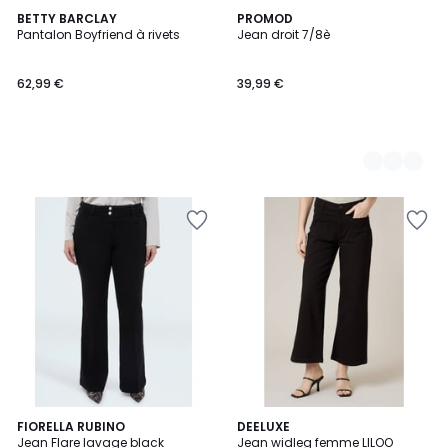
BETTY BARCLAY
2
PROMOD
Pantalon Boyfriend à rivets
Jean droit 7/8è
Couleurs
62,99 €
39,99 €
FIORELLA RUBINO
4
DEELUXE
Jean Flare lavage black
Jean widleg femme LILOO