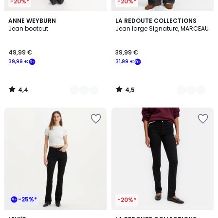
-20%*
-20%*
4,4
4,5
3
ANNE WEYBURN
6
LA REDOUTE COLLECTIONS
/ 5
/ 5
Jean bootcut
Jean large Signature, MARCEAU
Couleurs
Couleurs
49,99 €
39,99 €
39,99 €
31,99 €
4,4
4,5
/
/
5
5
-25%*
-20%*