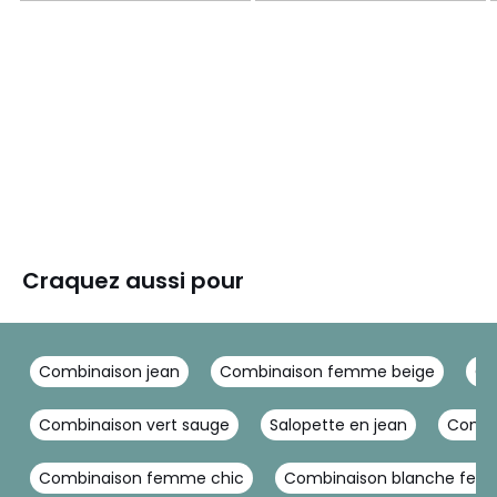
Craquez aussi pour
Combinaison jean
Combinaison femme beige
Co
Combinaison vert sauge
Salopette en jean
Combi
Combinaison femme chic
Combinaison blanche fem