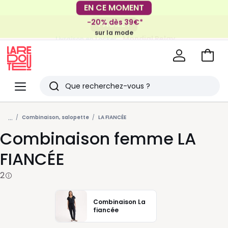
EN CE MOMENT
-20% dès 39€*
FACILE !
sur la mode
Mondial Relay
Livraison en Locker
pour vos petits articles
Voir
mon
La
panie
Redoute
Menu
Rechercher
Derniers
...
articles
Combinaison, salopette
LA FIANCÉE
Combinaison femme LA
vus
FIANCÉE
2
Combinaison La
fiancée