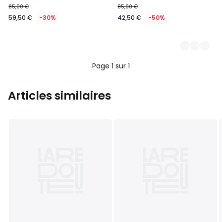
85,00 €
85,00 €
€
59,50 €
-30%
42,50 €
-50%
au
lieu
de
85,00
€
Page 1 sur 1
30%
de
réduction
Articles similaires
appliquée.