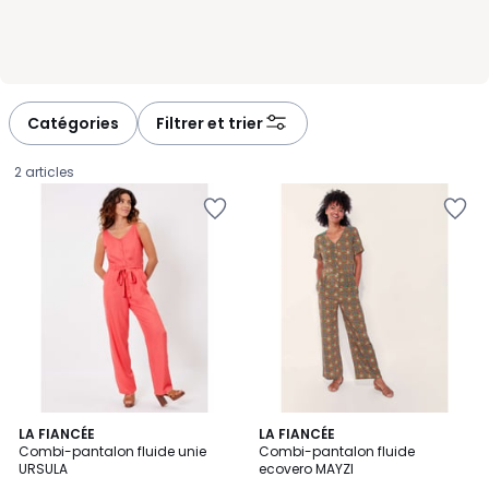
Catégories
Filtrer et trier
2 articles
LA FIANCÉE
2
LA FIANCÉE
Combi-pantalon fluide unie
Combi-pantalon fluide
Couleurs
URSULA
ecovero MAYZI
59,50