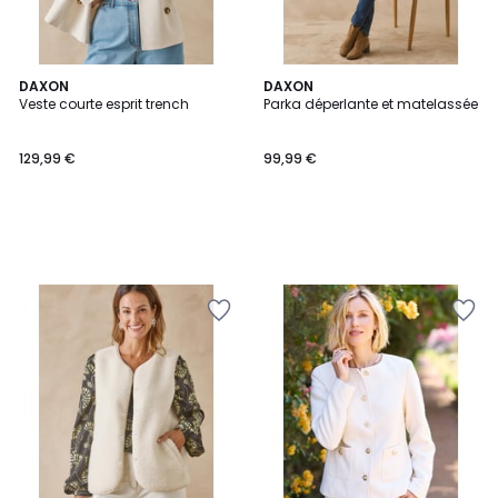
DAXON
DAXON
Veste courte esprit trench
Parka déperlante et matelassée
129,99 €
99,99 €