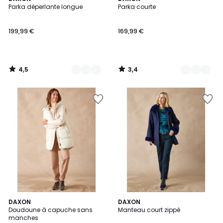
/ 5
/ 5
Parka déperlante longue
Parka courte
Couleurs
Couleurs
199,99 €
169,99 €
4,5
3,4
/
/
5
5
DAXON
DAXON
Doudoune à capuche sans
Manteau court zippé
manches