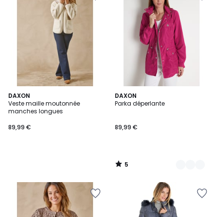
5
DAXON
3
DAXON
/
Veste maille moutonnée
Parka déperlante
Couleurs
5
manches longues
89,99 €
89,99 €
5
/
5