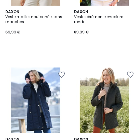
DAXON
DAXON
Veste maille moutonnée sans
Veste cérémonie encolure
manches
ronde
69,99 €
89,99 €
4,5
3,4
3
DAXON
3
DAXON