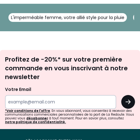
L'imperméable femme, votre allié style pour la pluie
U
Inscription
Profitez de -20%* sur votre première
newsletter
commande en vous inscrivant à notre
newsletter
Votre Email
OK
*Voir conditions de l'offre
. En vous abonnant, vous consentez à recevoir des
communications commerciales personnalisées de la part de La Redoute. Vous
pouvez vous
désabonner
à tout moment. Pour en savoir plus, consultez
notre politique de confidentialité.