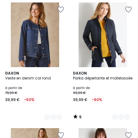
5
2
DAXON
6
DAXON
/
Veste en denim col rond
Parka déperlante et matelassée
Couleurs
Couleurs
5
à partir de
à partir de
79,99 €
99,99 €
39,99 €
-50%
39,99 €
-60%
5
/
5