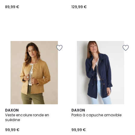
89,99 €
129,99 €
DAXON
2
DAXON
Veste encolure ronde en
Parka à capuche amovible
Couleurs
suédine
99,99 €
99,99 €