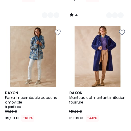
4
/
5
5
2
DAXON
DAXON
/
Parka imperméable capuche
Manteau col montant imitation
Couleurs
5
amovible
fourrure
à partir de
99,99 €
149,99 €
39,99 €
-60%
89,99 €
-40%