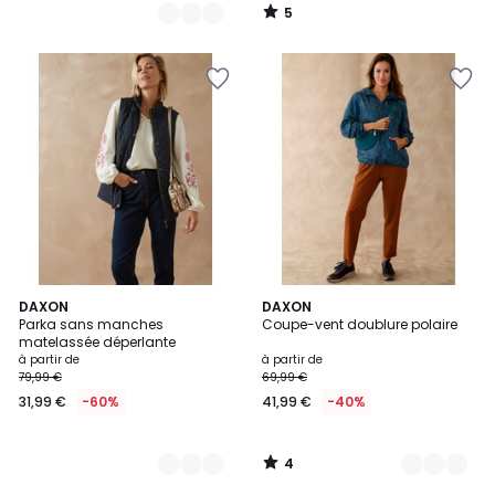
5
/
5
4
2
DAXON
2
DAXON
/
Parka sans manches
Coupe-vent doublure polaire
Couleurs
Couleurs
5
matelassée déperlante
à partir de
à partir de
79,99 €
69,99 €
31,99 €
-60%
41,99 €
-40%
4
/
5