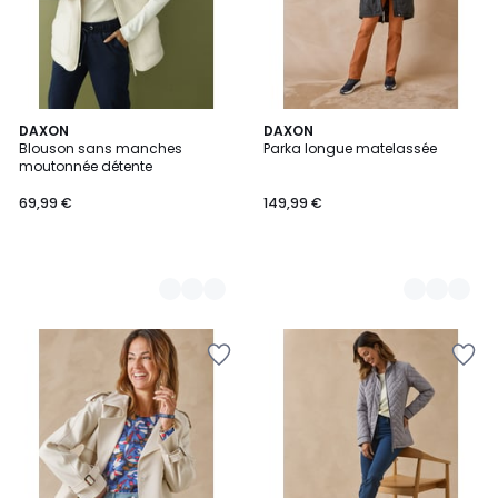
2
DAXON
2
DAXON
Blouson sans manches
Parka longue matelassée
Couleurs
Couleurs
moutonnée détente
69,99 €
149,99 €