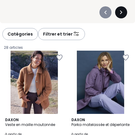
Précédent
Suivan
-
-
défiler
défiler
à
à
Catégories
Filtrer et trier
gauche
droite
28 articles
3,8
3
DAXON
3
DAXON
/ 5
Veste en maille moutonnée
Parka matelassée et déperlante
Couleurs
Couleurs
Prix
à partir de
à partir de