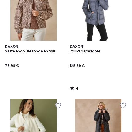
4
DAXON
DAXON
/
Veste encolure ronde en twill
Parka déperlante
5
79,99 €
129,99 €
4
/
5