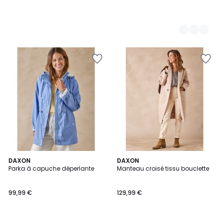
4,5
DAXON
DAXON
/ 5
Parka à capuche déperlante
Manteau croisé tissu bouclette
99,99 €
129,99 €