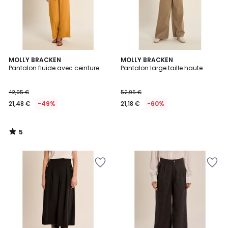
5
MOLLY BRACKEN
MOLLY BRACKEN
/
Pantalon fluide avec ceinture
Pantalon large taille haute
5
42,95 €
52,95 €
21,48 €
-49%
21,18 €
-60%
5
/
5