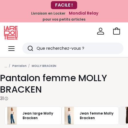
-20% dès 39€*
FACILE !
sur la mode
Mondial Relay
Livraison en Locker
pour vos petits articles
Voir
mon
La
panie
Redoute
Menu
Rechercher
Derniers
...
articles
Pantalon
MOLLY BRACKEN
Pantalon femme MOLLY
vus
BRACKEN
31
Jean large Molly
Jean femme Molly
Bracken
Bracken