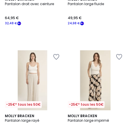
Pantalon droit avec ceinture
Pantalon large fluide
64,95 €
49,95 €
32,48 €
24,98 €
-25€* tous les 50€
-25€* tous les 50€
4
1
MOLLY BRACKEN
MOLLY BRACKEN
/
/
Pantalon large rayé
Pantalon large imprimé
5
5