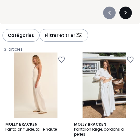
Précédent
Suivan
-
-
défiler
défiler
à
à
Catégories
Filtrer et trier
gauche
droite
31 articles
5
MOLLY BRACKEN
MOLLY BRACKEN
/
Pantalon fluide, taille haute
Pantalon large, cordons à
5
perles
32,97