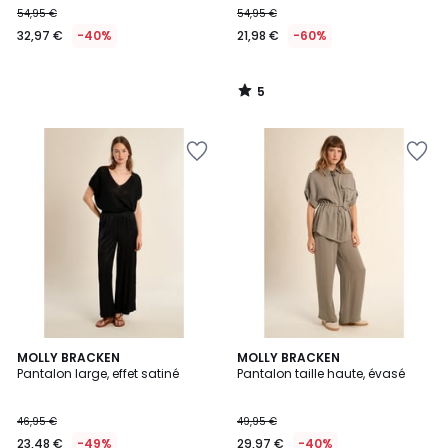
54,95 €
54,95 €
€
32,97 €
-40%
21,98 €
-60%
au
lieu
de
5
54,95
/
5
€
40%
de
réduction
appliquée.
2
MOLLY BRACKEN
MOLLY BRACKEN
Pantalon large, effet satiné
Pantalon taille haute, évasé
Couleurs
46,95 €
49,95 €
23,48 €
-49%
29,97 €
-40%