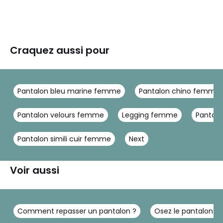
Craquez aussi pour
Pantalon bleu marine femme
Pantalon chino femme
Pantalon velours femme
Legging femme
Pantalo
Pantalon simili cuir femme
Next
Voir aussi
Comment repasser un pantalon ?
Osez le pantalon e