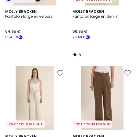
3
MOLLY BRACKEN
MOLLY BRACKEN
/
Pantalon large en velours
Pantalon large en denim
5
64,95 €
56,95 €
58,46 €
28,48 €
3
/
5
-25€* tous les 50€
-25€* tous les 50€
MOLLY BRACKEN
MOLLY BRACKEN