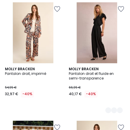
MOLLY BRACKEN
2
MOLLY BRACKEN
Pantalon droit, imprimé
Pantalon droit et fluide en
Couleurs
semi-transparence
54,95 €
66,95 €
32,97 €
-40%
40,17 €
-40%